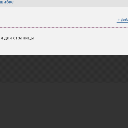
ошибке
＋
Доб
я для страницы
on Group
My PHP.net
Contact
Other PHP.net sites