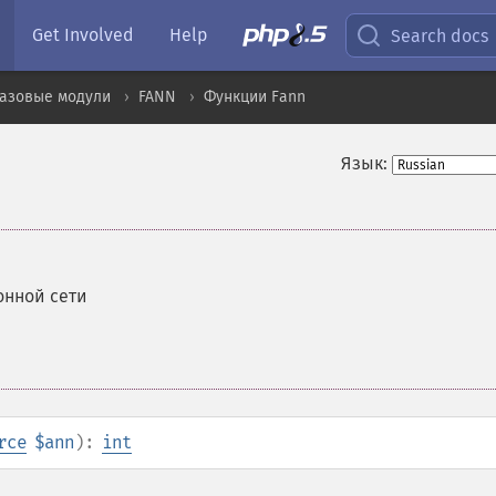
Get Involved
Help
Search docs
базовые модули
FANN
Функции Fann
Язык:
онной сети
rce
$ann
):
int