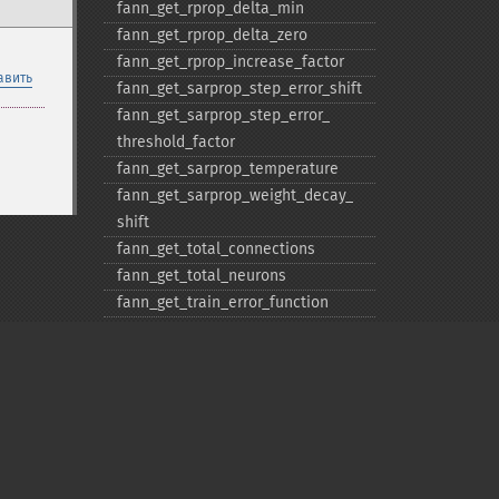
fann_​get_​rprop_​delta_​min
fann_​get_​rprop_​delta_​zero
fann_​get_​rprop_​increase_​factor
авить
fann_​get_​sarprop_​step_​error_​shift
fann_​get_​sarprop_​step_​error_​
threshold_​factor
fann_​get_​sarprop_​temperature
fann_​get_​sarprop_​weight_​decay_​
shift
fann_​get_​total_​connections
fann_​get_​total_​neurons
fann_​get_​train_​error_​function
fann_​get_​train_​stop_​function
fann_​get_​training_​algorithm
fann_​init_​weights
fann_​length_​train_​data
fann_​merge_​train_​data
fann_​num_​input_​train_​data
Privacy policy
fann_​num_​output_​train_​data