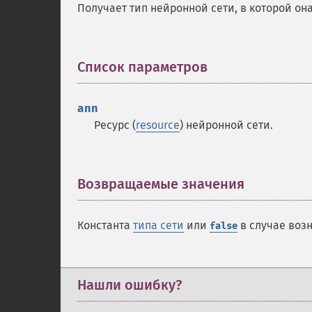
Получает тип нейронной сети, в которой он
Список параметров
¶
ann
Ресурс (
resource
) нейронной сети.
Возвращаемые значения
¶
Константа
типа сети
или
в случае воз
false
Нашли ошибку?