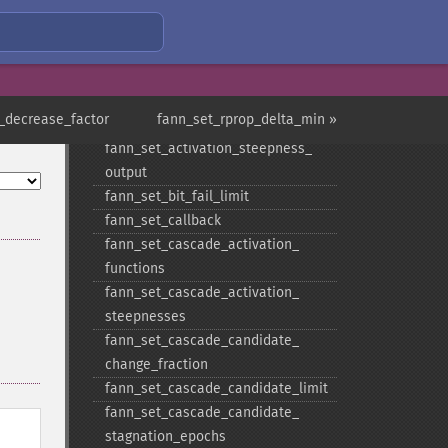
output
fann_​set_​activation_​steepness
fann_​set_​activation_​steepness_​
hidden
fann_​set_​activation_​steepness_​
_decrease_factor
fann_set_rprop_delta_min »
layer
fann_​set_​activation_​steepness_​
output
fann_​set_​bit_​fail_​limit
fann_​set_​callback
fann_​set_​cascade_​activation_​
functions
fann_​set_​cascade_​activation_​
steepnesses
fann_​set_​cascade_​candidate_​
change_​fraction
fann_​set_​cascade_​candidate_​limit
fann_​set_​cascade_​candidate_​
stagnation_​epochs