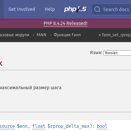
Get Involved
Help
Search docs
PHP 8.4.24 Released!
базовые модули
FANN
Функции Fann
« fann_set_rprop
Язык:
x
 максимальный размер шага
source
$ann
,
float
$rprop_delta_max
):
bool