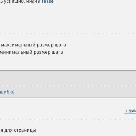
сь успешно, иначе
.
false
 максимальный размер шага
 минимальный размер шага
ошибке
＋
Доб
я для страницы