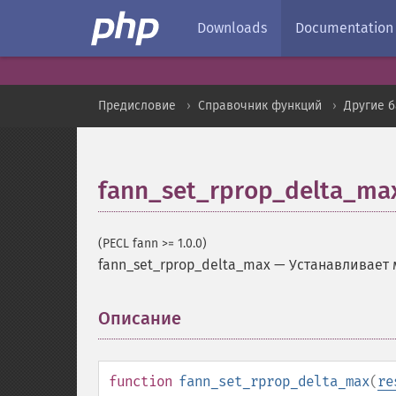
Downloads
Documentation
Предисловие
Справочник функций
Другие 
fann_set_rprop_delta_ma
(PECL fann >= 1.0.0)
fann_set_rprop_delta_max
—
Устанавливает
Описание
¶
function
fann_set_rprop_delta_max
(
re