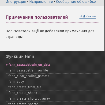
Инструкция
•
Исправление
•
Сообщение об ошибке
＋
Примечания пользователей
Добавить
Пользователи ещё не добавляли примечания для
страницы
Функции Fann
fann_​cascadetrain_​on_​data
fann_​cascadetrain_​on_​file
fann_​clear_​scaling_​params
fann_​copy
fann_​create_​from_​file
fann_​create_​shortcut
fann_​create_​shortcut_​array
fann_​create_​sparse