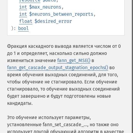
int
$max_neurons
,
int
$neurons_between_reports
,
float
$desired_error
):
bool
Фракция каскадного вывода является числом от 0
до 1 и определяет, насколько сильно должно
измениться значение
fann_get_MSE()
в
fann_get_cascade_output_stagnation_epochs()
во
время обучения выходных соединений, для того,
чтобы обучение не стагнировало. Если обучение
стагнировало, то обучение выходных соединений
будет завершено и будут подготовлены новые
кандидаты.
Это обучение использует параметры,
установленные fann_set_cascade_..., но также оно
использует другой обучающий алгоритм в качестве