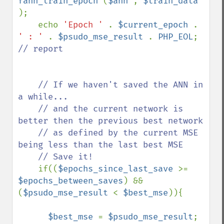
fann_train_epoch 
(
$ann 
, 
$train_data 
);

    echo 
'Epoch ' 
. 
$current_epoch 
. 
' : ' 
. 
$psudo_mse_result 
. 
PHP_EOL
; 
// report

    // If we haven't saved the ANN in 
a while...

    // and the current network is 
better then the previous best network

    // as defined by the current MSE 
being less than the last best MSE

    // Save it!

if((
$epochs_since_last_save 
>= 
$epochs_between_saves
) && 
(
$psudo_mse_result 
< 
$best_mse
)){

$best_mse 
= 
$psudo_mse_result
; 