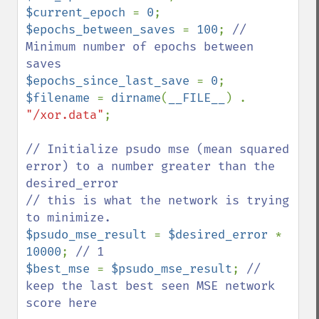
$current_epoch 
= 
0
$epochs_between_saves 
= 
100
; 
// 
Minimum number of epochs between 
$epochs_since_last_save 
= 
0
$filename 
= 
dirname
(
__FILE__
) . 
"/xor.data"
;

// Initialize psudo mse (mean squared 
error) to a number greater than the 
desired_error

// this is what the network is trying 
$psudo_mse_result 
= 
$desired_error 
* 
10000
; 
$best_mse 
= 
$psudo_mse_result
; 
// 
keep the last best seen MSE network 
score here
