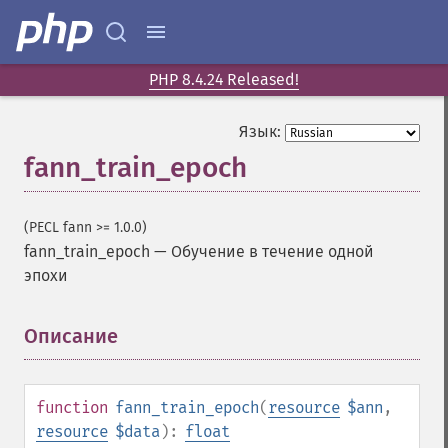
PHP 8.4.24 Released!
Язык:
fann_train_epoch
(PECL fann >= 1.0.0)
fann_train_epoch
—
Обучение в течение одной
эпохи
Описание
¶
function
fann_train_epoch
(
resource
$ann
,
resource
$data
):
float