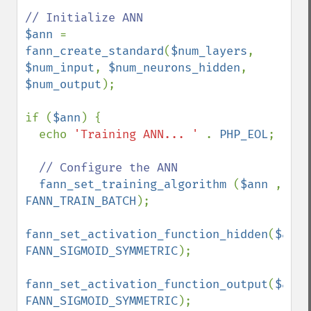
$ann 
= 
fann_create_standard
(
$num_layers
, 
$num_input
, 
$num_neurons_hidden
, 
$num_output
);

if (
$ann
) {

  echo 
'Training ANN... ' 
. 
PHP_EOL
; 

// Configure the ANN

fann_set_training_algorithm 
(
$ann 
, 
FANN_TRAIN_BATCH
);

fann_set_activation_function_hidden
(
$ann
FANN_SIGMOID_SYMMETRIC
);

fann_set_activation_function_output
(
$ann
FANN_SIGMOID_SYMMETRIC
);
