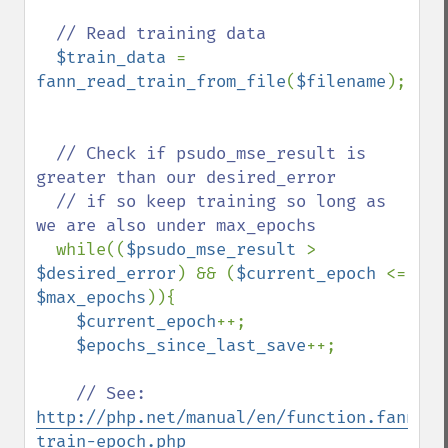
// Read training data

$train_data 
= 
fann_read_train_from_file
(
$filename
);

// Check if psudo_mse_result is 
greater than our desired_error 

  // if so keep training so long as 
we are also under max_epochs

while((
$psudo_mse_result 
> 
$desired_error
) && (
$current_epoch 
<= 
$max_epochs
)){

$current_epoch
++;

$epochs_since_last_save
++;  

// See: 
http://php.net/manual/en/function.fann-
train-epoch.php