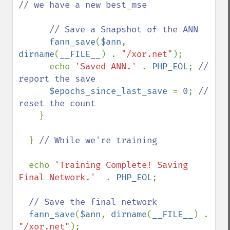
// we have a new best_mse

      // Save a Snapshot of the ANN

fann_save
(
$ann
, 
dirname
(
__FILE__
) . 
"/xor.net"
);

      echo 
'Saved ANN.' 
. 
PHP_EOL
; 
// 
report the save

$epochs_since_last_save 
= 
0
; 
// 
reset the count

}

  } 
// While we're training

echo 
'Training Complete! Saving 
Final Network.'  
. 
PHP_EOL
;

// Save the final network

fann_save
(
$ann
, 
dirname
(
__FILE__
) . 
"/xor.net"
);  
