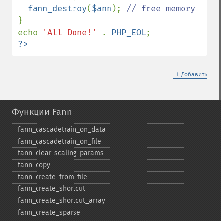
fann_destroy
(
$ann
); 
}

echo 
'All Done!' 
. 
PHP_EOL
?>
＋
Добавить
Функции Fann
fann_​cascadetrain_​on_​data
fann_​cascadetrain_​on_​file
fann_​clear_​scaling_​params
fann_​copy
fann_​create_​from_​file
fann_​create_​shortcut
fann_​create_​shortcut_​array
fann_​create_​sparse