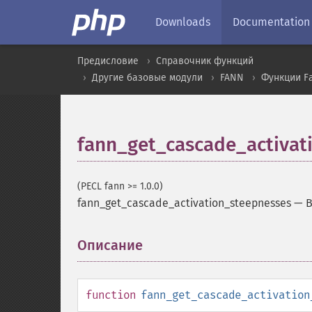
Downloads
Documentation
Предисловие
Справочник функций
Другие базовые модули
FANN
Функции F
fann_get_cascade_activat
(PECL fann >= 1.0.0)
fann_get_cascade_activation_steepnesses
—
В
Описание
¶
function
fann_get_cascade_activation