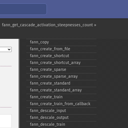
Функции Fann
fann_​cascadetrain_​on_​data
fann_get_cascade_activation_steepnesses_count »
fann_​cascadetrain_​on_​file
fann_​clear_​scaling_​params
fann_​copy
fann_​create_​from_​file
fann_​create_​shortcut
fann_​create_​shortcut_​array
fann_​create_​sparse
fann_​create_​sparse_​array
fann_​create_​standard
fann_​create_​standard_​array
fann_​create_​train
fann_​create_​train_​from_​callback
fann_​descale_​input
fann_​descale_​output
fann_​descale_​train