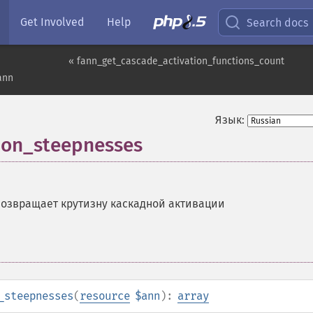
Get Involved
Help
Search docs
« fann_get_cascade_activation_functions_count
ann
Язык:
ion_steepnesses
озвращает крутизну каскадной активации
_steepnesses
(
resource
$ann
):
array