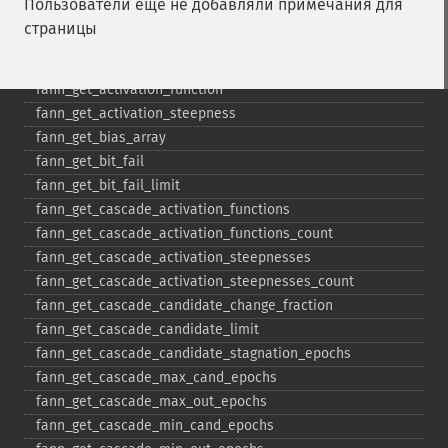
Пользователи ещё не добавляли примечания для
fann_​destroy
страницы
fann_​destroy_​train
fann_​duplicate_​train_​data
fann_​get_​activation_​function
fann_​get_​activation_​steepness
fann_​get_​bias_​array
fann_​get_​bit_​fail
fann_​get_​bit_​fail_​limit
fann_​get_​cascade_​activation_​functions
fann_​get_​cascade_​activation_​functions_​count
fann_​get_​cascade_​activation_​steepnesses
fann_​get_​cascade_​activation_​steepnesses_​count
fann_​get_​cascade_​candidate_​change_​fraction
fann_​get_​cascade_​candidate_​limit
fann_​get_​cascade_​candidate_​stagnation_​epochs
fann_​get_​cascade_​max_​cand_​epochs
fann_​get_​cascade_​max_​out_​epochs
fann_​get_​cascade_​min_​cand_​epochs