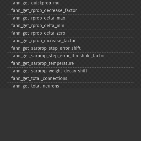
fann_​get_​quickprop_​mu
fann_​get_​rprop_​decrease_​factor
fann_​get_​rprop_​delta_​max
fann_​get_​rprop_​delta_​min
fann_​get_​rprop_​delta_​zero
fann_​get_​rprop_​increase_​factor
fann_​get_​sarprop_​step_​error_​shift
fann_​get_​sarprop_​step_​error_​threshold_​factor
fann_​get_​sarprop_​temperature
fann_​get_​sarprop_​weight_​decay_​shift
fann_​get_​total_​connections
fann_​get_​total_​neurons
fann_​get_​train_​error_​function
fann_​get_​train_​stop_​function
fann_​get_​training_​algorithm
fann_​init_​weights
fann_​length_​train_​data
fann_​merge_​train_​data
fann_​num_​input_​train_​data