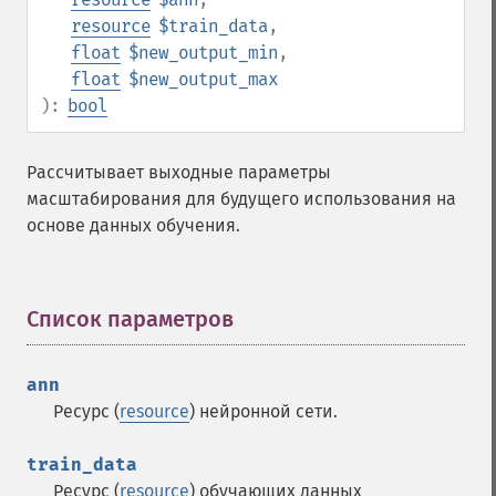
resource
$train_data
,
float
$new_output_min
,
float
$new_output_max
):
bool
Рассчитывает выходные параметры
масштабирования для будущего использования на
основе данных обучения.
Список параметров
¶
ann
Ресурс (
resource
) нейронной сети.
train_data
Ресурс (
resource
) обучающих данных