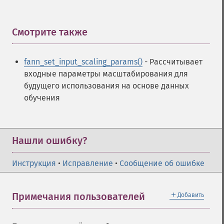
Функции Fann
Смотрите также
¶
fann_​cascadetrain_​on_​data
fann_​cascadetrain_​on_​file
fann_set_input_scaling_params()
- Рассчитывает
fann_​clear_​scaling_​params
входные параметры масштабирования для
fann_​copy
будущего использования на основе данных
fann_​create_​from_​file
обучения
fann_​create_​shortcut
fann_​create_​shortcut_​array
fann_​create_​sparse
fann_​create_​sparse_​array
Нашли ошибку?
fann_​create_​standard
fann_​create_​standard_​array
Инструкция
•
Исправление
•
Сообщение об ошибке
fann_​create_​train
fann_​create_​train_​from_​callback
＋
Примечания пользователей
Добавить
fann_​descale_​input
fann_​descale_​output
fann_​descale_​train