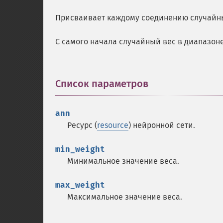
Присваивает каждому соединению случайн
С самого начала случайный вес в диапазоне от
Список параметров
¶
ann
Ресурс (
resource
) нейронной сети.
min_weight
Минимальное значение веса.
max_weight
Максимальное значение веса.