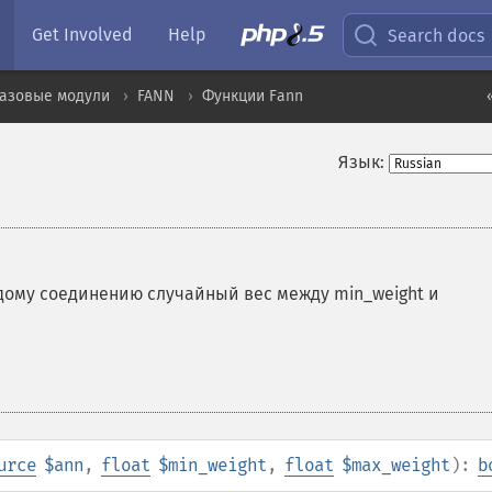
Get Involved
Help
Search docs
базовые модули
FANN
Функции Fann
Язык:
ому соединению случайный вес между min_weight и
urce
$ann
,
float
$min_weight
,
float
$max_weight
):
b