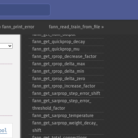
fann_​get_​MSE
fann_​get_​network_​type
fann_​get_​num_​input
« fann_print_error
fann_​get_​num_​layers
fann_read_train_from_file »
fann_​get_​num_​output
fann_​get_​quickprop_​decay
fann_​get_​quickprop_​mu
fann_​get_​rprop_​decrease_​factor
fann_​get_​rprop_​delta_​max
fann_​get_​rprop_​delta_​min
fann_​get_​rprop_​delta_​zero
fann_​get_​rprop_​increase_​factor
fann_​get_​sarprop_​step_​error_​shift
fann_​get_​sarprop_​step_​error_​
threshold_​factor
fann_​get_​sarprop_​temperature
fann_​get_​sarprop_​weight_​decay_​
ool
shift
fann_​get_​total_​connections