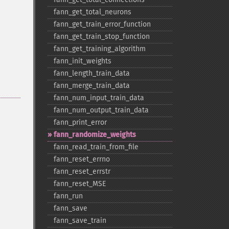
fann_​get_​total_​neurons
fann_​get_​train_​error_​function
fann_​get_​train_​stop_​function
fann_​get_​training_​algorithm
fann_​init_​weights
fann_​length_​train_​data
fann_​merge_​train_​data
fann_​num_​input_​train_​data
fann_​num_​output_​train_​data
fann_​print_​error
fann_​randomize_​weights
fann_​read_​train_​from_​file
fann_​reset_​errno
fann_​reset_​errstr
fann_​reset_​MSE
fann_​run
fann_​save
fann_​save_​train