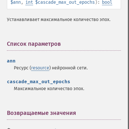
$ann
,
int
$cascade_max_out_epochs
):
bool
Устанавливает максимальное количество эпох.
Список параметров
¶
ann
Ресурс (
resource
) нейронной сети.
cascade_max_out_epochs
Максимальное количество эпох.
Функции Fann
Возвращаемые значения
¶
fann_​cascadetrain_​on_​data
fann_​cascadetrain_​on_​file
fann_​clear_​scaling_​params