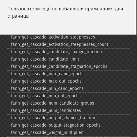
fann_​get_​bias_​array
fann_​get_​bit_​fail
Пользователи ещё не добавляли примечания для
fann_​get_​bit_​fail_​limit
страницы
fann_​get_​cascade_​activation_​functions
fann_​get_​cascade_​activation_​functions_​count
fann_​get_​cascade_​activation_​steepnesses
fann_​get_​cascade_​activation_​steepnesses_​count
fann_​get_​cascade_​candidate_​change_​fraction
fann_​get_​cascade_​candidate_​limit
fann_​get_​cascade_​candidate_​stagnation_​epochs
fann_​get_​cascade_​max_​cand_​epochs
fann_​get_​cascade_​max_​out_​epochs
fann_​get_​cascade_​min_​cand_​epochs
fann_​get_​cascade_​min_​out_​epochs
fann_​get_​cascade_​num_​candidate_​groups
fann_​get_​cascade_​num_​candidates
fann_​get_​cascade_​output_​change_​fraction
fann_​get_​cascade_​output_​stagnation_​epochs
fann_​get_​cascade_​weight_​multiplier