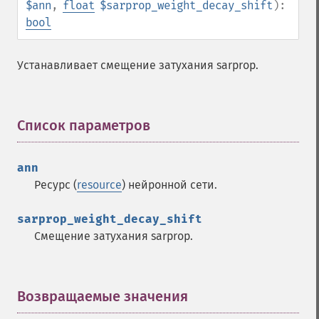
$ann
,
float
$sarprop_weight_decay_shift
):
bool
Устанавливает смещение затухания sarprop.
Список параметров
¶
ann
Ресурс (
resource
) нейронной сети.
sarprop_weight_decay_shift
Смещение затухания sarprop.
Возвращаемые значения
¶