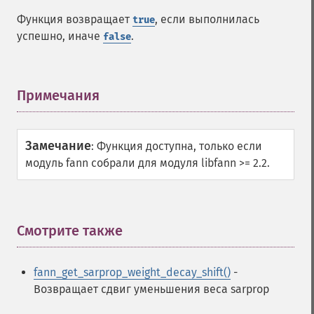
Функции Fann
Функция возвращает
, если выполнилась
true
fann_​cascadetrain_​on_​data
успешно, иначе
.
false
fann_​cascadetrain_​on_​file
fann_​clear_​scaling_​params
fann_​copy
Примечания
¶
fann_​create_​from_​file
fann_​create_​shortcut
fann_​create_​shortcut_​array
Замечание
:
Функция доступна, только если
fann_​create_​sparse
модуль fann собрали для модуля libfann >= 2.2.
fann_​create_​sparse_​array
fann_​create_​standard
fann_​create_​standard_​array
fann_​create_​train
Смотрите также
¶
fann_​create_​train_​from_​callback
fann_​descale_​input
fann_​descale_​output
fann_get_sarprop_weight_decay_shift()
-
fann_​descale_​train
Возвращает сдвиг уменьшения веса sarprop
fann_​destroy