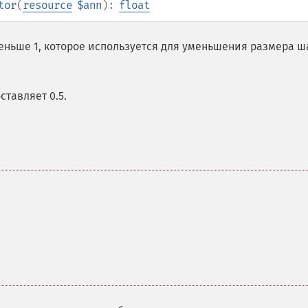
tor
(
resource
$ann
):
float
ньше 1, которое используется для уменьшения размера ш
тавляет 0.5.