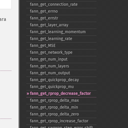
fann_​get_​connection_​rate
fann_​get_​errno
fann_​get_​errstr
ага
fann_​get_​layer_​array
fann_​get_​learning_​momentum
fann_​get_​learning_​rate
fann_​get_​MSE
fann_​get_​network_​type
fann_​get_​num_​input
fann_​get_​num_​layers
fann_​get_​num_​output
fann_​get_​quickprop_​decay
fann_​get_​quickprop_​mu
fann_​get_​rprop_​decrease_​factor
fann_​get_​rprop_​delta_​max
fann_​get_​rprop_​delta_​min
fann_​get_​rprop_​delta_​zero
fann_​get_​rprop_​increase_​factor
fann_​get_​sarprop_​step_​error_​shift