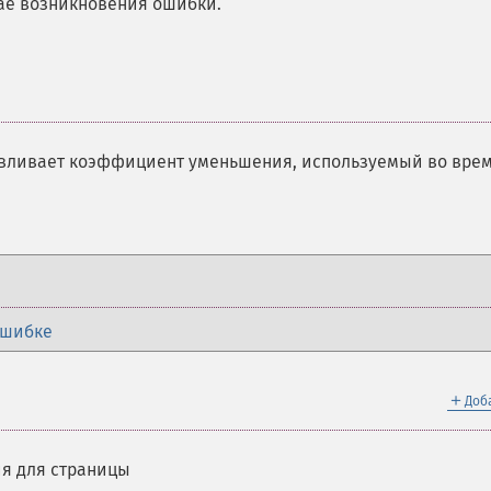
ае возникновения ошибки.
авливает коэффициент уменьшения, используемый во вре
ошибке
＋
Доб
я для страницы