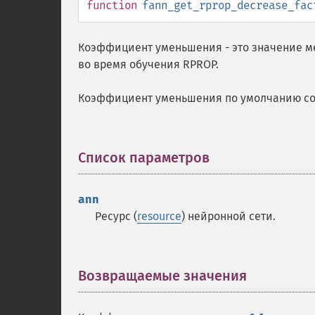
function
fann_get_rprop_decrease_fac
Коэффициент уменьшения - это значение ме
во время обучения RPROP.
Коэффициент уменьшения по умолчанию сос
Список параметров
¶
ann
Ресурс (
resource
) нейронной сети.
Возвращаемые значения
¶