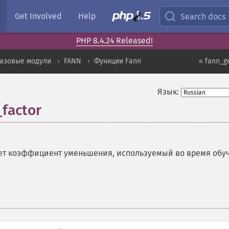
Get Involved
Help
Search docs
PHP 8.4.24 Released!
базовые модули
FANN
Функции Fann
« fann_g
Язык:
factor
т коэффициент уменьшения, используемый во время обу