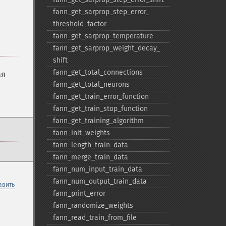
fann_​get_​sarprop_​step_​error_​
threshold_​factor
fann_​get_​sarprop_​temperature
fann_​get_​sarprop_​weight_​decay_​
shift
fann_​get_​total_​connections
мя
fann_​get_​total_​neurons
fann_​get_​train_​error_​function
fann_​get_​train_​stop_​function
fann_​get_​training_​algorithm
fann_​init_​weights
fann_​length_​train_​data
fann_​merge_​train_​data
fann_​num_​input_​train_​data
fann_​num_​output_​train_​data
авить
fann_​print_​error
fann_​randomize_​weights
fann_​read_​train_​from_​file