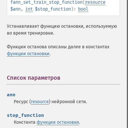
fann_set_train_stop_function
(
resource
$ann
,
int
$stop_function
):
bool
Устанавливает функцию остановки, используемую
во время тренировки.
Функции останова описаны далее в константах
функции остановки
.
Список параметров
¶
Функции Fann
ann
fann_​cascadetrain_​on_​data
Ресурс (
resource
) нейронной сети.
fann_​cascadetrain_​on_​file
fann_​clear_​scaling_​params
stop_function
fann_​copy
Константа
функции остановки
.
fann_​create_​from_​file