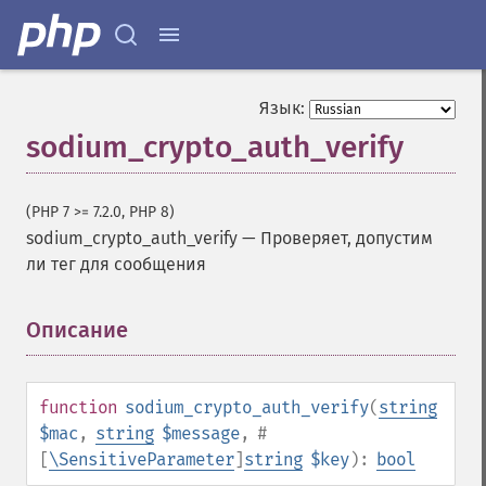
Язык:
sodium_crypto_auth_verify
(PHP 7 >= 7.2.0, PHP 8)
sodium_crypto_auth_verify
—
Проверяет, допустим
ли тег для сообщения
Описание
¶
function
sodium_crypto_auth_verify
(
string
$mac
,
string
$message
,
#
[
\SensitiveParameter
]
string
$key
):
bool