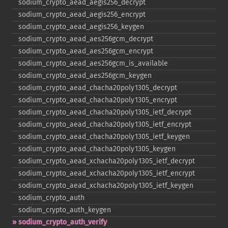
sodium_​crypto_​aead_​aegis256_​decrypt
sodium_​crypto_​aead_​aegis256_​encrypt
sodium_​crypto_​aead_​aegis256_​keygen
sodium_​crypto_​aead_​aes256gcm_​decrypt
sodium_​crypto_​aead_​aes256gcm_​encrypt
sodium_​crypto_​aead_​aes256gcm_​is_​available
sodium_​crypto_​aead_​aes256gcm_​keygen
sodium_​crypto_​aead_​chacha20poly1305_​decrypt
sodium_​crypto_​aead_​chacha20poly1305_​encrypt
sodium_​crypto_​aead_​chacha20poly1305_​ietf_​decrypt
sodium_​crypto_​aead_​chacha20poly1305_​ietf_​encrypt
sodium_​crypto_​aead_​chacha20poly1305_​ietf_​keygen
sodium_​crypto_​aead_​chacha20poly1305_​keygen
sodium_​crypto_​aead_​xchacha20poly1305_​ietf_​decrypt
sodium_​crypto_​aead_​xchacha20poly1305_​ietf_​encrypt
sodium_​crypto_​aead_​xchacha20poly1305_​ietf_​keygen
sodium_​crypto_​auth
sodium_​crypto_​auth_​keygen
sodium_​crypto_​auth_​verify