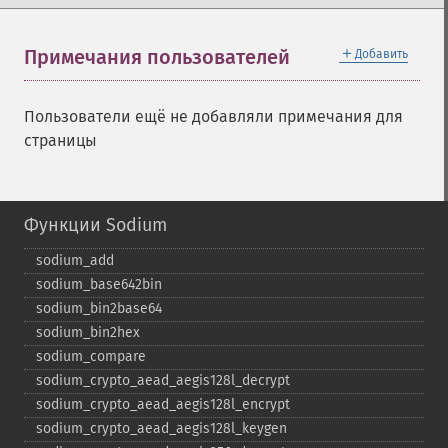
＋
Примечания пользователей
Добавить
Пользователи ещё не добавляли примечания для
страницы
Функции Sodium
sodium_​add
sodium_​base642bin
sodium_​bin2base64
sodium_​bin2hex
sodium_​compare
sodium_​crypto_​aead_​aegis128l_​decrypt
sodium_​crypto_​aead_​aegis128l_​encrypt
sodium_​crypto_​aead_​aegis128l_​keygen