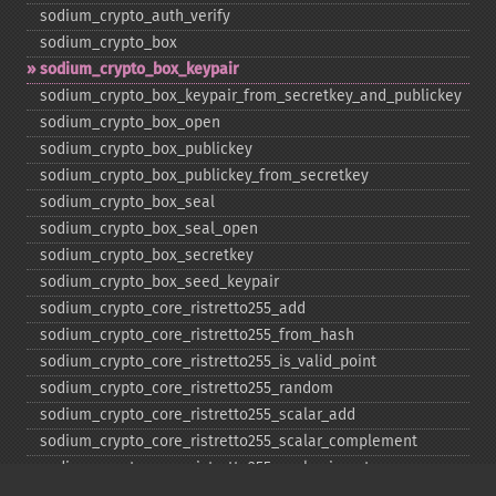
sodium_​crypto_​auth_​verify
sodium_​crypto_​box
sodium_​crypto_​box_​keypair
sodium_​crypto_​box_​keypair_​from_​secretkey_​and_​publickey
sodium_​crypto_​box_​open
sodium_​crypto_​box_​publickey
sodium_​crypto_​box_​publickey_​from_​secretkey
sodium_​crypto_​box_​seal
sodium_​crypto_​box_​seal_​open
sodium_​crypto_​box_​secretkey
sodium_​crypto_​box_​seed_​keypair
sodium_​crypto_​core_​ristretto255_​add
sodium_​crypto_​core_​ristretto255_​from_​hash
sodium_​crypto_​core_​ristretto255_​is_​valid_​point
sodium_​crypto_​core_​ristretto255_​random
sodium_​crypto_​core_​ristretto255_​scalar_​add
sodium_​crypto_​core_​ristretto255_​scalar_​complement
sodium_​crypto_​core_​ristretto255_​scalar_​invert
sodium_​crypto_​core_​ristretto255_​scalar_​mul