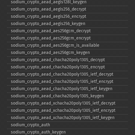
sodium_​crypto_​aead_​aegis128l_​keygen
sodium_​crypto_​aead_​aegis256_​decrypt
sodium_​crypto_​aead_​aegis256_​encrypt
sodium_​crypto_​aead_​aegis256_​keygen
sodium_​crypto_​aead_​aes256gcm_​decrypt
sodium_​crypto_​aead_​aes256gcm_​encrypt
sodium_​crypto_​aead_​aes256gcm_​is_​available
sodium_​crypto_​aead_​aes256gcm_​keygen
sodium_​crypto_​aead_​chacha20poly1305_​decrypt
sodium_​crypto_​aead_​chacha20poly1305_​encrypt
sodium_​crypto_​aead_​chacha20poly1305_​ietf_​decrypt
sodium_​crypto_​aead_​chacha20poly1305_​ietf_​encrypt
sodium_​crypto_​aead_​chacha20poly1305_​ietf_​keygen
sodium_​crypto_​aead_​chacha20poly1305_​keygen
sodium_​crypto_​aead_​xchacha20poly1305_​ietf_​decrypt
sodium_​crypto_​aead_​xchacha20poly1305_​ietf_​encrypt
sodium_​crypto_​aead_​xchacha20poly1305_​ietf_​keygen
sodium_​crypto_​auth
sodium_​crypto_​auth_​keygen