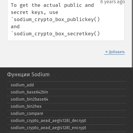
6 years ago
To get the actual public and 
secret keys, use 
`sodium_crypto_box_publickey()` 
and 
`sodium_crypto_box_secretkey()`.
＋
Добавить
Функции Sodium
sodium_​add
sodium_​base642bin
sodium_​bin2base64
sodium_​bin2hex
sodium_​compare
sodium_​crypto_​aead_​aegis128l_​decrypt
sodium_​crypto_​aead_​aegis128l_​encrypt