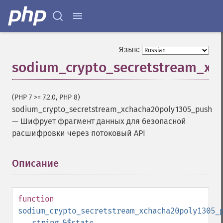
Язык:
sodium_crypto_secretstream_xc
(PHP 7 >= 7.2.0, PHP 8)
sodium_crypto_secretstream_xchacha20poly1305_push
—
Шифрует фрагмент данных для безопасной
расшифровки через потоковый API
Описание
¶
function
sodium_crypto_secretstream_xchacha20poly1305_
string
&$state
,