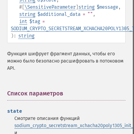
#[
\SensitiveParameter
]
string
$message
,
string
$additional_data
= ""
,
int
$tag
=
SODIUM_CRYPTO_SECRETSTREAM_XCHACHA20POLY1305_
):
string
Функция шифрует фрагмент данных, чтобы его
можно было безопасно расшифровать в потоковом
API.
Список параметров
¶
state
Смотрите описания функций
sodium_crypto_secretstream_xchacha20poly1305_init_p
и