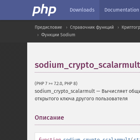
Downloads
Documentation
Предисловие
Справочник функций
Криптог
Функции Sodium
sodium_crypto_scalarmul
(PHP 7 >= 7.2.0, PHP 8)
sodium_crypto_scalarmult
—
Вычисляет общи
открытого ключа другого пользователя
Описание
¶
function
sodium_crypto_scalarmult
(
st