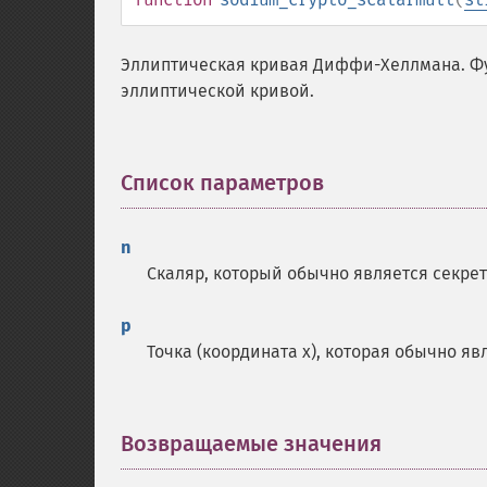
Эллиптическая кривая Диффи-Хеллмана. Фун
эллиптической кривой.
Список параметров
¶
n
Скаляр, который обычно является секре
p
Точка (координата x), которая обычно я
Возвращаемые значения
¶