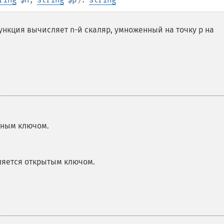
кция вычисляет n-й скаляр, умноженный на точку p на
тным ключом.
вляется открытым ключом.