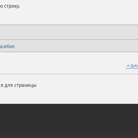
 строку.
ошибке
＋
Доб
я для страницы