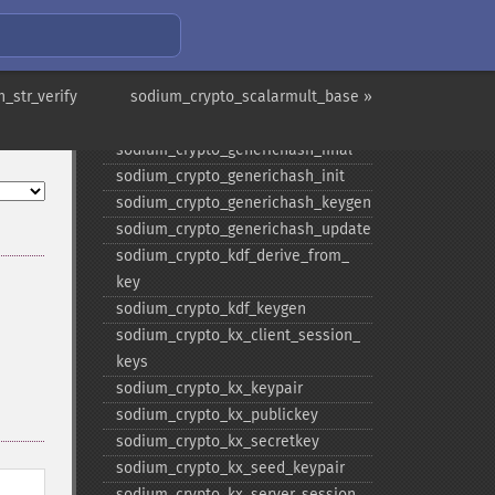
sodium_​crypto_​core_​ristretto255_​
scalar_​sub
sodium_​crypto_​core_​ristretto255_​
_str_verify
sub
sodium_crypto_scalarmult_base »
sodium_​crypto_​generichash
sodium_​crypto_​generichash_​final
sodium_​crypto_​generichash_​init
sodium_​crypto_​generichash_​keygen
sodium_​crypto_​generichash_​update
sodium_​crypto_​kdf_​derive_​from_​
key
sodium_​crypto_​kdf_​keygen
sodium_​crypto_​kx_​client_​session_​
keys
sodium_​crypto_​kx_​keypair
sodium_​crypto_​kx_​publickey
sodium_​crypto_​kx_​secretkey
sodium_​crypto_​kx_​seed_​keypair
sodium_​crypto_​kx_​server_​session_​