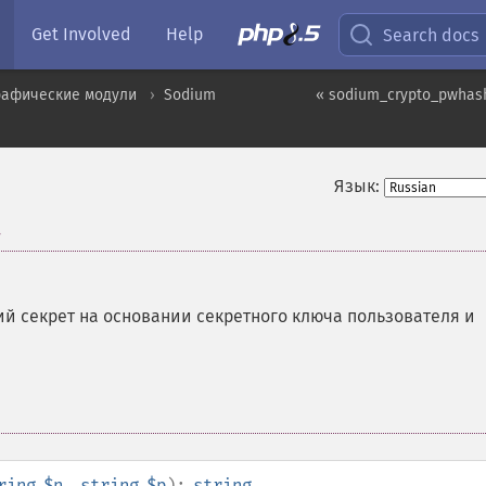
Get Involved
Help
Search docs
рафические модули
Sodium
« sodium_crypto_pwhash
Язык:
t
й секрет на основании секретного ключа пользователя и
ring
$n
,
string
$p
):
string