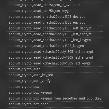
sodium_​crypto_​aead_​aes256gcm_​is_​available
sodium_​crypto_​aead_​aes256gcm_​keygen
sodium_​crypto_​aead_​chacha20poly1305_​decrypt
sodium_​crypto_​aead_​chacha20poly1305_​encrypt
sodium_​crypto_​aead_​chacha20poly1305_​ietf_​decrypt
sodium_​crypto_​aead_​chacha20poly1305_​ietf_​encrypt
sodium_​crypto_​aead_​chacha20poly1305_​ietf_​keygen
sodium_​crypto_​aead_​chacha20poly1305_​keygen
sodium_​crypto_​aead_​xchacha20poly1305_​ietf_​decrypt
sodium_​crypto_​aead_​xchacha20poly1305_​ietf_​encrypt
sodium_​crypto_​aead_​xchacha20poly1305_​ietf_​keygen
sodium_​crypto_​auth
sodium_​crypto_​auth_​keygen
sodium_​crypto_​auth_​verify
sodium_​crypto_​box
sodium_​crypto_​box_​keypair
sodium_​crypto_​box_​keypair_​from_​secretkey_​and_​publickey
sodium_​crypto_​box_​open