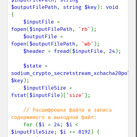
$outputFilePath
, 
string $key
): 
{

$inputFile 
= 
fopen
(
$inputFilePath
, 
'rb'
);

$outputFile 
= 
fopen
(
$outputFilePath
, 
'wb'
);

$header 
= 
fread
(
$inputFile
, 
24
);

$state 
= 
sodium_crypto_secretstream_xchacha20poly1
$key
);

$inputFileSize 
= 
fstat
(
$inputFile
)[
'size'
];

// Расшифровка файла и запись 
содержимого в выходной файл:

for (
$i 
= 
24
; 
$i 
< 
$inputFileSize
; 
$i 
+= 
8192
) {
