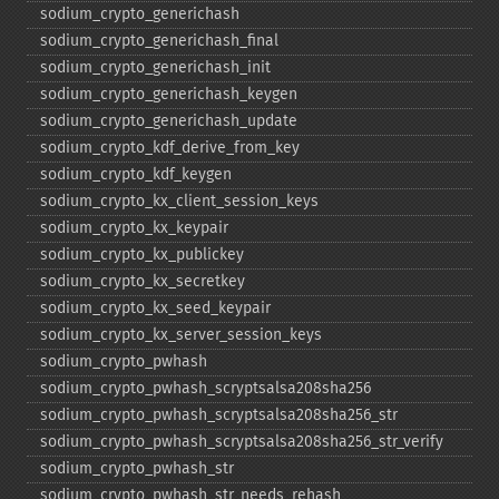
sodium_​crypto_​generichash
sodium_​crypto_​generichash_​final
sodium_​crypto_​generichash_​init
sodium_​crypto_​generichash_​keygen
sodium_​crypto_​generichash_​update
sodium_​crypto_​kdf_​derive_​from_​key
sodium_​crypto_​kdf_​keygen
sodium_​crypto_​kx_​client_​session_​keys
sodium_​crypto_​kx_​keypair
sodium_​crypto_​kx_​publickey
sodium_​crypto_​kx_​secretkey
sodium_​crypto_​kx_​seed_​keypair
sodium_​crypto_​kx_​server_​session_​keys
sodium_​crypto_​pwhash
sodium_​crypto_​pwhash_​scryptsalsa208sha256
sodium_​crypto_​pwhash_​scryptsalsa208sha256_​str
sodium_​crypto_​pwhash_​scryptsalsa208sha256_​str_​verify
sodium_​crypto_​pwhash_​str
sodium_​crypto_​pwhash_​str_​needs_​rehash