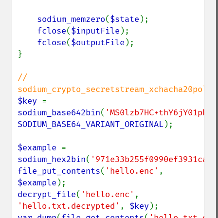
sodium_memzero
(
$state
);

fclose
(
$inputFile
);

fclose
(
$outputFile
);

}

// 
$key 
= 
sodium_base642bin
(
'MS0lzb7HC+thY6jY01pkTE
SODIUM_BASE64_VARIANT_ORIGINAL
);

$example 
= 
sodium_hex2bin
(
'971e33b255f0990ef3931caf7
file_put_contents
(
'hello.enc'
, 
$example
decrypt_file
(
'hello.enc'
, 
'hello.txt.decrypted'
, 
$key
var_dump
(
file_get_contents
(
'hello.txt.dec