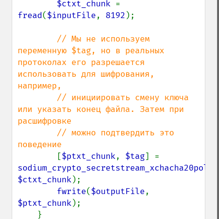
$ctxt_chunk 
= 
fread
(
$inputFile
, 
8192
);

// Мы не используем 
переменную $tag, но в реальных 
протоколах его разрешается 
использовать для шифрования, 
например,

        // инициировать смену ключа 
или указать конец файла. Затем при 
расшифровке

        // можно подтвердить это 
поведение

[
$ptxt_chunk
, 
$tag
] = 
sodium_crypto_secretstream_xchacha20poly1
$ctxt_chunk
);

fwrite
(
$outputFile
, 
$ptxt_chunk
);

    }
