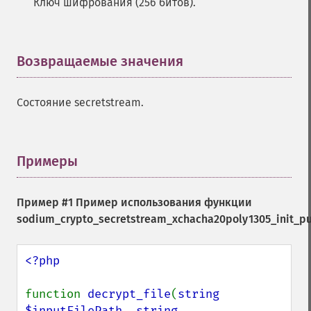
Ключ шифрования (256 битов).
Возвращаемые значения
¶
Состояние secretstream.
Примеры
¶
Пример #1 Пример использования функции
sodium_crypto_secretstream_xchacha20poly1305_init_pul
<?php

function 
decrypt_file
(
string 
$inputFilePath
, 
string 