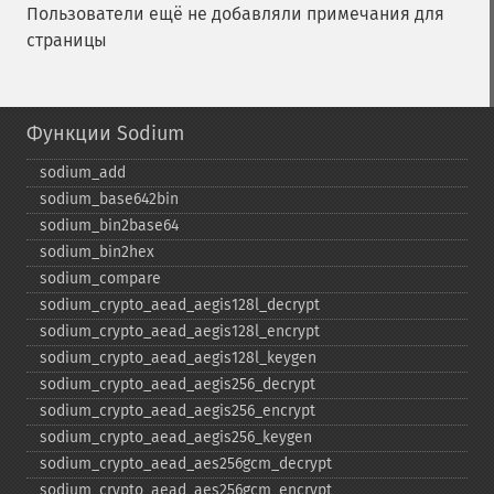
Пользователи ещё не добавляли примечания для
страницы
Функции Sodium
sodium_​add
sodium_​base642bin
sodium_​bin2base64
sodium_​bin2hex
sodium_​compare
sodium_​crypto_​aead_​aegis128l_​decrypt
sodium_​crypto_​aead_​aegis128l_​encrypt
sodium_​crypto_​aead_​aegis128l_​keygen
sodium_​crypto_​aead_​aegis256_​decrypt
sodium_​crypto_​aead_​aegis256_​encrypt
sodium_​crypto_​aead_​aegis256_​keygen
sodium_​crypto_​aead_​aes256gcm_​decrypt
sodium_​crypto_​aead_​aes256gcm_​encrypt