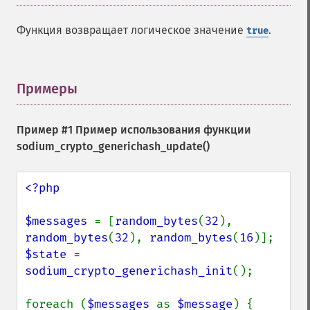
Функция возвращает логическое значение
.
true
Примеры
¶
Пример #1 Пример использования функции
sodium_crypto_generichash_update()
<?php

$messages 
= [
random_bytes
(
32
), 
random_bytes
(
32
), 
random_bytes
(
16
$state 
= 
sodium_crypto_generichash_init
();

foreach (
$messages 
as 
$message
) {
