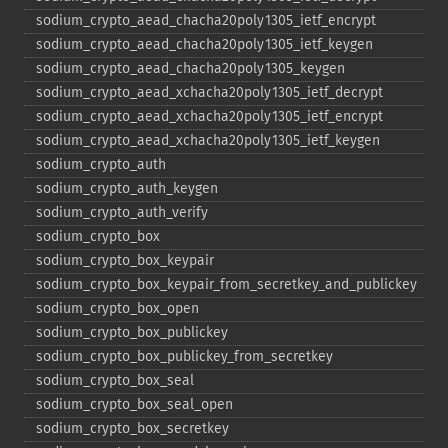
sodium_​crypto_​aead_​chacha20poly1305_​ietf_​encrypt
sodium_​crypto_​aead_​chacha20poly1305_​ietf_​keygen
sodium_​crypto_​aead_​chacha20poly1305_​keygen
sodium_​crypto_​aead_​xchacha20poly1305_​ietf_​decrypt
sodium_​crypto_​aead_​xchacha20poly1305_​ietf_​encrypt
sodium_​crypto_​aead_​xchacha20poly1305_​ietf_​keygen
sodium_​crypto_​auth
sodium_​crypto_​auth_​keygen
sodium_​crypto_​auth_​verify
sodium_​crypto_​box
sodium_​crypto_​box_​keypair
sodium_​crypto_​box_​keypair_​from_​secretkey_​and_​publickey
sodium_​crypto_​box_​open
sodium_​crypto_​box_​publickey
sodium_​crypto_​box_​publickey_​from_​secretkey
sodium_​crypto_​box_​seal
sodium_​crypto_​box_​seal_​open
sodium_​crypto_​box_​secretkey