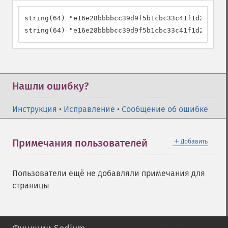
string(64) "e16e28bbbbcc39d9f5b1cbc33c41f1d2178086
string(64) "e16e28bbbbcc39d9f5b1cbc33c41f1d2178086
Нашли ошибку?
Инструкция
•
Исправление
•
Сообщение об ошибке
＋
Примечания пользователей
Добавить
Пользователи ещё не добавляли примечания для
страницы