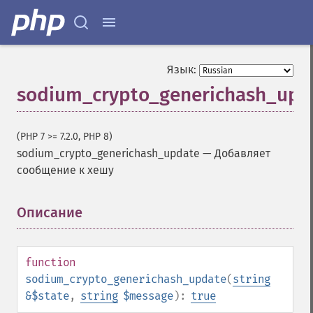
Язык:
sodium_crypto_generichash_upd
(PHP 7 >= 7.2.0, PHP 8)
sodium_crypto_generichash_update
—
Добавляет
сообщение к хешу
Описание
¶
function
sodium_crypto_generichash_update
(
string
&$state
,
string
$message
):
true