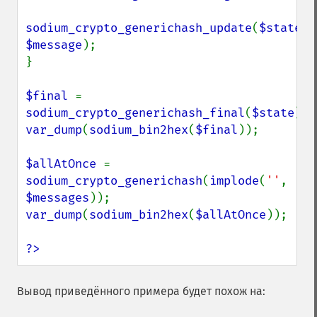
sodium_crypto_generichash_update
(
$state
, 
$message
);

}

$final 
= 
sodium_crypto_generichash_final
(
$state
var_dump
(
sodium_bin2hex
(
$final
));

$allAtOnce 
= 
sodium_crypto_generichash
(
implode
(
''
, 
$messages
var_dump
(
sodium_bin2hex
(
$allAtOnce
));

?>
Вывод приведённого примера будет похож на: