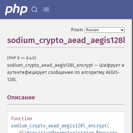
Язык:
sodium_crypto_aead_aegis128l_
(PHP 8 >= 8.4.0)
sodium_crypto_aead_aegis128l_encrypt
—
Шифрует и
аутентифицирует сообщение по алгоритму AEGIS-
128L
Описание
¶
function
sodium_crypto_aead_aegis128l_encrypt
(
#[
\SensitiveParameter
]
string
$message
,