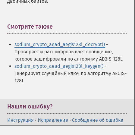
двоичных байтов.
Смотрите также
¶
sodium_crypto_aead_aegis128l_decrypt()
-
Проверяет и расшифровывает сообщение,
которое зашифровали по алгоритму AEGIS-128L
sodium_crypto_aead_aegis128l_keygen()
-
Генерирует случайный ключ по алгоритму AEGIS-
128L
Нашли ошибку?
Инструкция
•
Исправление
•
Сообщение об ошибке