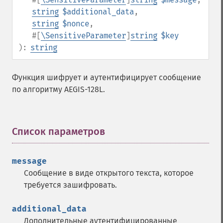
string
$additional_data
,
string
$nonce
,
#[
\SensitiveParameter
]
string
$key
):
string
Функция шифрует и аутентифицирует сообщение
по алгоритму AEGIS-128L.
Список параметров
¶
message
Сообщение в виде открытого текста, которое
требуется зашифровать.
additional_data
Дополнительные аутентифицированные