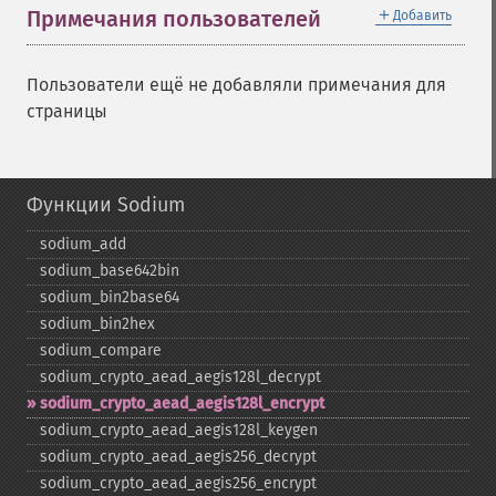
＋
Примечания пользователей
Добавить
Пользователи ещё не добавляли примечания для
страницы
Функции Sodium
sodium_​add
sodium_​base642bin
sodium_​bin2base64
sodium_​bin2hex
sodium_​compare
sodium_​crypto_​aead_​aegis128l_​decrypt
sodium_​crypto_​aead_​aegis128l_​encrypt
sodium_​crypto_​aead_​aegis128l_​keygen
sodium_​crypto_​aead_​aegis256_​decrypt
sodium_​crypto_​aead_​aegis256_​encrypt