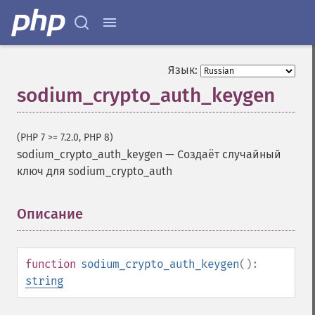
Язык:
sodium_crypto_auth_keygen
(PHP 7 >= 7.2.0, PHP 8)
sodium_crypto_auth_keygen
—
Создаёт случайный
ключ для sodium_crypto_auth
Описание
¶
function
sodium_crypto_auth_keygen
():
string