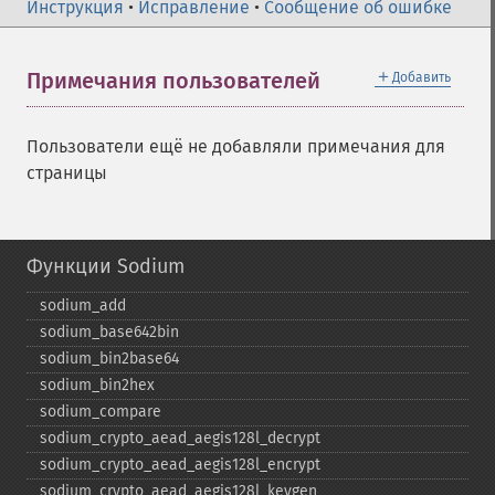
Инструкция
•
Исправление
•
Сообщение об ошибке
＋
Примечания пользователей
Добавить
Пользователи ещё не добавляли примечания для
страницы
Функции Sodium
sodium_​add
sodium_​base642bin
sodium_​bin2base64
sodium_​bin2hex
sodium_​compare
sodium_​crypto_​aead_​aegis128l_​decrypt
sodium_​crypto_​aead_​aegis128l_​encrypt
sodium_​crypto_​aead_​aegis128l_​keygen