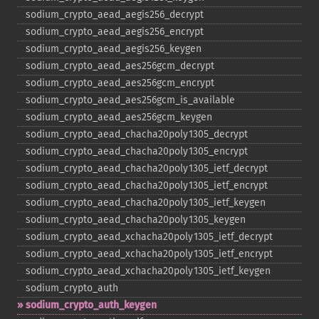
sodium_​crypto_​aead_​aegis256_​decrypt
sodium_​crypto_​aead_​aegis256_​encrypt
sodium_​crypto_​aead_​aegis256_​keygen
sodium_​crypto_​aead_​aes256gcm_​decrypt
sodium_​crypto_​aead_​aes256gcm_​encrypt
sodium_​crypto_​aead_​aes256gcm_​is_​available
sodium_​crypto_​aead_​aes256gcm_​keygen
sodium_​crypto_​aead_​chacha20poly1305_​decrypt
sodium_​crypto_​aead_​chacha20poly1305_​encrypt
sodium_​crypto_​aead_​chacha20poly1305_​ietf_​decrypt
sodium_​crypto_​aead_​chacha20poly1305_​ietf_​encrypt
sodium_​crypto_​aead_​chacha20poly1305_​ietf_​keygen
sodium_​crypto_​aead_​chacha20poly1305_​keygen
sodium_​crypto_​aead_​xchacha20poly1305_​ietf_​decrypt
sodium_​crypto_​aead_​xchacha20poly1305_​ietf_​encrypt
sodium_​crypto_​aead_​xchacha20poly1305_​ietf_​keygen
sodium_​crypto_​auth
sodium_​crypto_​auth_​keygen