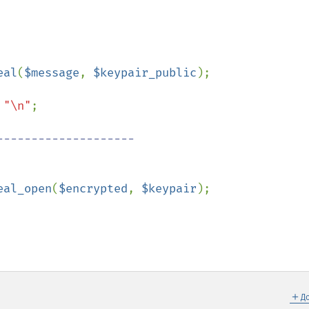
eal
(
$message
, 
$keypair_public
);

 
"\n"
;

-------------------

eal_open
(
$encrypted
, 
$keypair
);

＋
Д