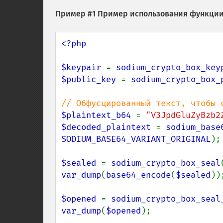
Пример #1 Пример использования функци
<?php

$keypair 
= 
sodium_crypto_box_key
$public_key 
= 
sodium_crypto_box_
$plaintext_b64 
= 
"V3JpdGluZyBzb2
$decoded_plaintext 
= 
sodium_base
SODIUM_BASE64_VARIANT_ORIGINAL
);

$sealed 
= 
sodium_crypto_box_seal
var_dump
(
base64_encode
(
$sealed
));
$opened 
= 
sodium_crypto_box_seal
var_dump
(
$opened
);
