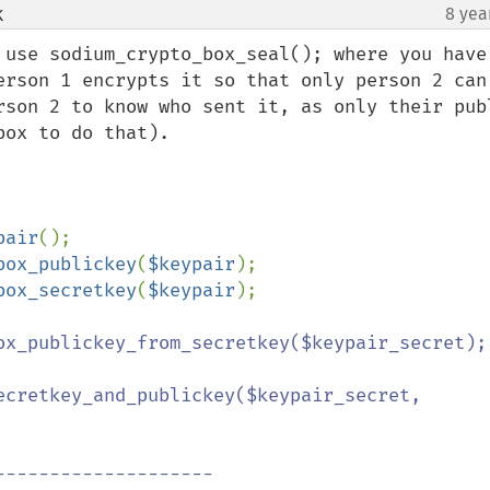
k
8 yea
¶
 use sodium_crypto_box_seal(); where you have 
erson 1 encrypts it so that only person 2 can 
rson 2 to know who sent it, as only their publ
ox to do that).

pair
box_publickey
(
$keypair
box_secretkey
(
$keypair
);

ox_publickey_from_secretkey($keypair_secret);

ecretkey_and_publickey($keypair_secret, 
-------------------
