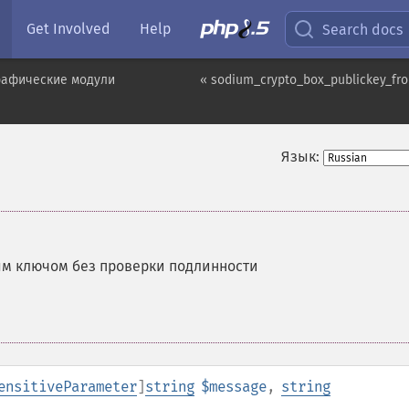
Get Involved
Help
Search docs
рафические модули
« sodium_crypto_box_publickey_fr
Язык:
м ключом без проверки подлинности
ensitiveParameter
]
string
$message
,
string