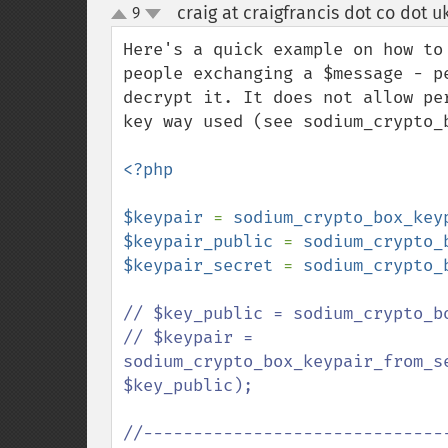
craig at craigfrancis dot co dot u
9
up
down
Here's a quick example on how to
people exchanging a $message - p
decrypt it. It does not allow pe
key way used (see sodium_crypto_b
<?php

$keypair 
= 
sodium_crypto_box_key
$keypair_public 
= 
sodium_crypto_
$keypair_secret 
= 
sodium_crypto_
// $key_public = sodium_crypto_b
// $keypair = 
sodium_crypto_box_keypair_from_s
$key_public);

//-------------------------------