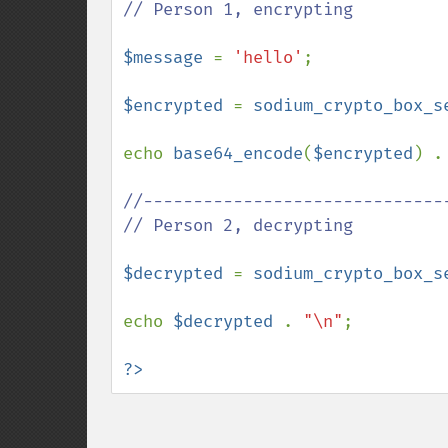
// Person 1, encrypting

$message 
= 
'hello'
;

$encrypted 
= 
sodium_crypto_box_s
echo 
base64_encode
(
$encrypted
) .
//-------------------------------
// Person 2, decrypting

$decrypted 
= 
sodium_crypto_box_s
echo 
$decrypted 
. 
"\n"
;

?>