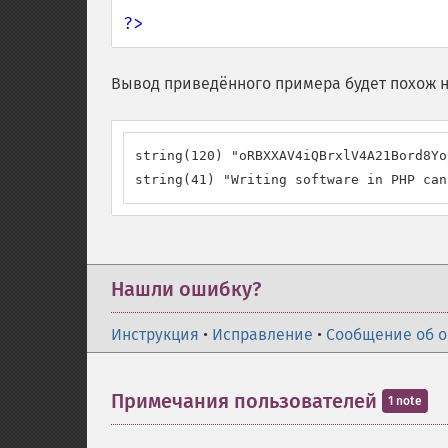
?>
Вывод приведённого примера будет похож н
string(120) "oRBXXAV4iQBrxlV4A21Bord8Yo
string(41) "Writing software in PHP can
Нашли ошибку?
Инструкция
•
Исправление
•
Сообщение об 
Примечания пользователей
1 note