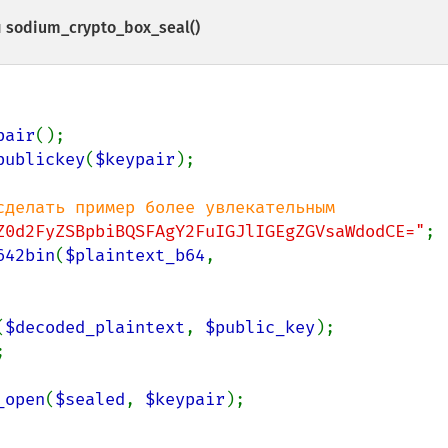
и
sodium_crypto_box_seal()
pair
publickey
(
$keypair
);

Z0d2FyZSBpbiBQSFAgY2FuIGJlIGEgZGVsaWdodCE="
642bin
(
$plaintext_b64
, 
(
$decoded_plaintext
, 
$public_key


_open
(
$sealed
, 
$keypair