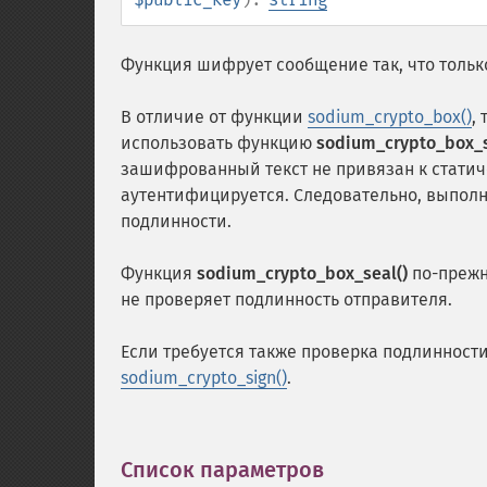
Функция шифрует сообщение так, что тольк
В отличие от функции
sodium_crypto_box()
,
использовать функцию
sodium_crypto_box_s
зашифрованный текст не привязан к статич
аутентифицируется. Следовательно, выпол
подлинности.
Функция
sodium_crypto_box_seal()
по-прежн
не проверяет подлинность отправителя.
Если требуется также проверка подлинности
sodium_crypto_sign()
.
Список параметров
¶