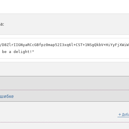
а:
/D8ZlrIIGNyaRCcGBfpz0map52I3xq6l+CST+1NSgQkbV+HiYyFjXWiW
 be a delight!"
ошибке
＋
Доб