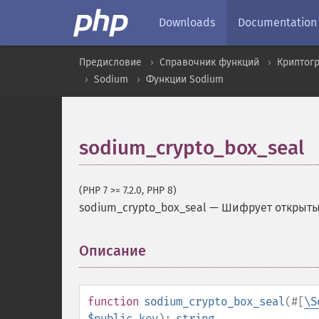
Downloads
Documentation
Предисловие
Справочник функций
Криптог
Sodium
Функции Sodium
sodium_crypto_box_seal
(PHP 7 >= 7.2.0, PHP 8)
sodium_crypto_box_seal
—
Шифрует открыты
Описание
¶
function
sodium_crypto_box_seal
(
#[
\S
$public_key
):
string