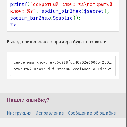
printf
(
"секретный ключ: %s\nоткрытый 
ключ: %s"
, 
sodium_bin2hex
(
$secret
), 
sodium_bin2hex
(
$public
?>
Вывод приведённого примера будет похож на:
секретный ключ: e7c5c918fdc40762e6000542c0118f4368
открытый ключ: d1f59fda8652caf40ed1a01d2b6f3802b60
Нашли ошибку?
Инструкция
•
Исправление
•
Сообщение об ошибке