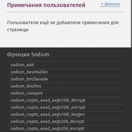
＋
Примечания пользователей
Добавить
Пользователи ещё не добавляли примечания для
страницы
Функции Sodium
sodium_​add
sodium_​base642bin
sodium_​bin2base64
sodium_​bin2hex
sodium_​compare
sodium_​crypto_​aead_​aegis128l_​decrypt
sodium_​crypto_​aead_​aegis128l_​encrypt
sodium_​crypto_​aead_​aegis128l_​keygen
sodium_​crypto_​aead_​aegis256_​decrypt
sodium_​crypto_​aead_​aegis256_​encrypt