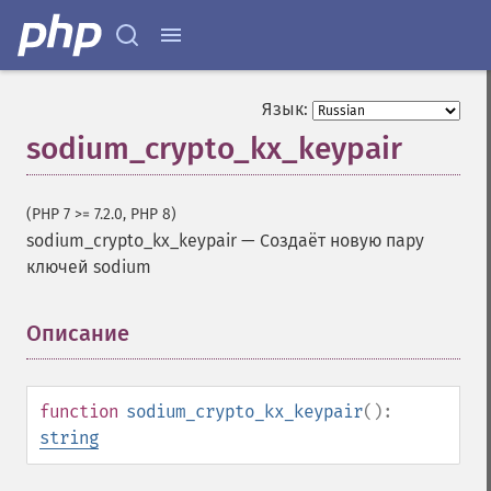
Язык:
sodium_crypto_kx_keypair
(PHP 7 >= 7.2.0, PHP 8)
sodium_crypto_kx_keypair
—
Создаёт новую пару
ключей sodium
Описание
¶
function
sodium_crypto_kx_keypair
():
string