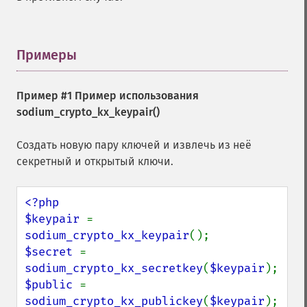
Примеры
¶
Пример #1 Пример использования
sodium_crypto_kx_keypair()
Создать новую пару ключей и извлечь из неё
секретный и открытый ключи.
<?php

$keypair 
= 
sodium_crypto_kx_keypair
$secret 
= 
sodium_crypto_kx_secretkey
(
$keypair
$public 
= 
sodium_crypto_kx_publickey
(
$keypair