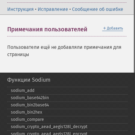
Инструкция
•
Исправление
•
Сообщение об ошибке
＋
Примечания пользователей
Добавить
Пользователи ещё не добавляли примечания для
страницы
Функции Sodium
sodium_​add
sodium_​base642bin
sodium_​bin2base64
sodium_​bin2hex
sodium_​compare
sodium_​crypto_​aead_​aegis128l_​decrypt
sodium_​crypto_​aead_​aegis128l_​encrypt