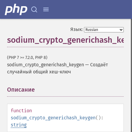
Язык:
sodium_crypto_generichash_key
(PHP 7 >= 7.2.0, PHP 8)
sodium_crypto_generichash_keygen
—
Создаёт
случайный общий хеш-ключ
Описание
¶
function
sodium_crypto_generichash_keygen
():
string