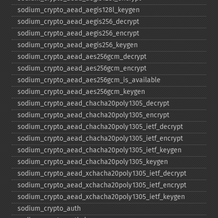
sodium_​crypto_​aead_​aegis128l_​keygen
sodium_​crypto_​aead_​aegis256_​decrypt
sodium_​crypto_​aead_​aegis256_​encrypt
sodium_​crypto_​aead_​aegis256_​keygen
sodium_​crypto_​aead_​aes256gcm_​decrypt
sodium_​crypto_​aead_​aes256gcm_​encrypt
sodium_​crypto_​aead_​aes256gcm_​is_​available
sodium_​crypto_​aead_​aes256gcm_​keygen
sodium_​crypto_​aead_​chacha20poly1305_​decrypt
sodium_​crypto_​aead_​chacha20poly1305_​encrypt
sodium_​crypto_​aead_​chacha20poly1305_​ietf_​decrypt
sodium_​crypto_​aead_​chacha20poly1305_​ietf_​encrypt
sodium_​crypto_​aead_​chacha20poly1305_​ietf_​keygen
sodium_​crypto_​aead_​chacha20poly1305_​keygen
sodium_​crypto_​aead_​xchacha20poly1305_​ietf_​decrypt
sodium_​crypto_​aead_​xchacha20poly1305_​ietf_​encrypt
sodium_​crypto_​aead_​xchacha20poly1305_​ietf_​keygen
sodium_​crypto_​auth