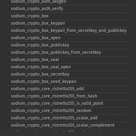
sodium_​crypto_​auth_​keygen
sodium_​crypto_​auth_​verify
sodium_​crypto_​box
sodium_​crypto_​box_​keypair
sodium_​crypto_​box_​keypair_​from_​secretkey_​and_​publickey
sodium_​crypto_​box_​open
sodium_​crypto_​box_​publickey
sodium_​crypto_​box_​publickey_​from_​secretkey
sodium_​crypto_​box_​seal
sodium_​crypto_​box_​seal_​open
sodium_​crypto_​box_​secretkey
sodium_​crypto_​box_​seed_​keypair
sodium_​crypto_​core_​ristretto255_​add
sodium_​crypto_​core_​ristretto255_​from_​hash
sodium_​crypto_​core_​ristretto255_​is_​valid_​point
sodium_​crypto_​core_​ristretto255_​random
sodium_​crypto_​core_​ristretto255_​scalar_​add
sodium_​crypto_​core_​ristretto255_​scalar_​complement
sodium_​crypto_​core_​ristretto255_​scalar_​invert