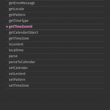
getErrorMessage
getLocale
getPattern
getTimeType
getTimeZoneId
getCalendarObject
getTimeZone
isLenient
localtime
parse
parseToCalendar
setCalendar
setLenient
setPattern
setTimeZone