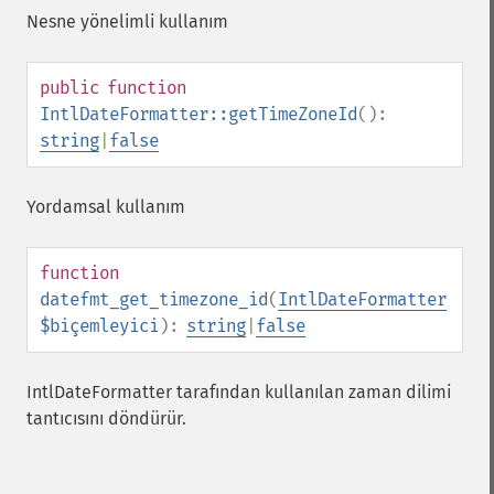
Nesne yönelimli kullanım
public
function
IntlDateFormatter::getTimeZoneId
():
string
|
false
Yordamsal kullanım
function
datefmt_get_timezone_id
(
IntlDateFormatter
$biçemleyici
):
string
|
false
IntlDateFormatter tarafından kullanılan zaman dilimi
tantıcısını döndürür.