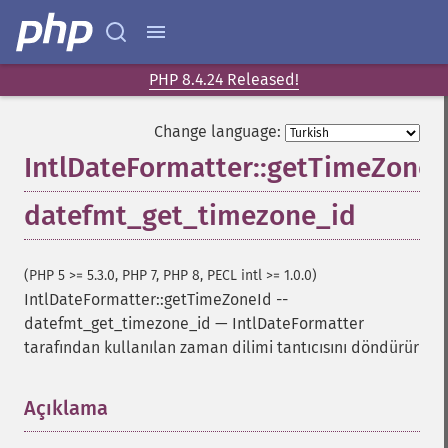
PHP 8.4.24 Released!
Change language:
IntlDateFormatter::getTimeZoneI
datefmt_get_timezone_id
(PHP 5 >= 5.3.0, PHP 7, PHP 8, PECL intl >= 1.0.0)
IntlDateFormatter::getTimeZoneId
--
datefmt_get_timezone_id
—
IntlDateFormatter
tarafından kullanılan zaman dilimi tantıcısını döndürür
Açıklama
¶