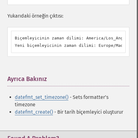
Yukarıdaki örneğin çıktısı:
Biçemleyicinin zaman dilimi: America/Los_Angeles

Yeni biçemleyicinin zaman dilimi: Europe/Madrid
Ayrıca Bakınız
¶
datefmt_set_timezone()
- Sets formatterʼs
timezone
datefmt_create()
- Bir tarih biçemleyici oluşturur