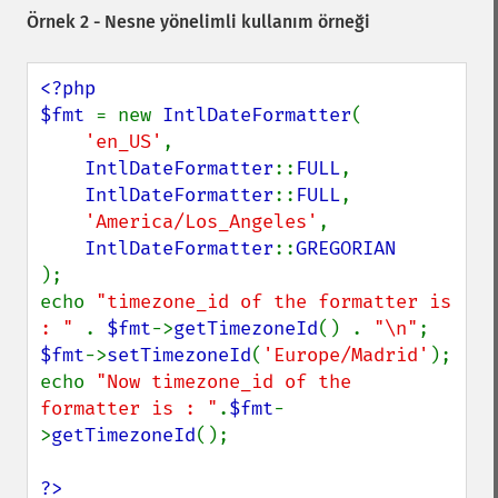
Örnek 2 - Nesne yönelimli kullanım örneği
<?php

$fmt 
= new 
IntlDateFormatter
(

'en_US'
,

IntlDateFormatter
::
FULL
,

IntlDateFormatter
::
FULL
,

'America/Los_Angeles'
,

IntlDateFormatter
::
);

echo 
"timezone_id of the formatter is 
: " 
. 
$fmt
->
getTimezoneId
() . 
"\n"
$fmt
->
setTimezoneId
(
'Europe/Madrid'
);

echo 
"Now timezone_id of the 
formatter is : "
.
$fmt
-
>
getTimezoneId
();

?>