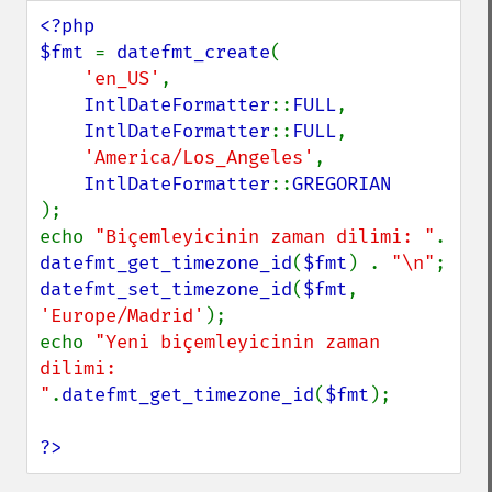
<?php

$fmt 
= 
datefmt_create
(

'en_US'
,

IntlDateFormatter
::
FULL
,

IntlDateFormatter
::
FULL
,

'America/Los_Angeles'
,

IntlDateFormatter
::
);

echo 
"Biçemleyicinin zaman dilimi: "
. 
datefmt_get_timezone_id
(
$fmt
) . 
"\n"
datefmt_set_timezone_id
(
$fmt
, 
'Europe/Madrid'
);

echo 
"Yeni biçemleyicinin zaman 
dilimi: 
"
.
datefmt_get_timezone_id
(
$fmt
);

?>