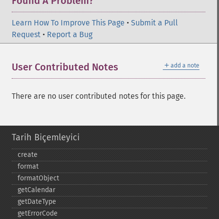
Found A Problem?
Learn How To Improve This Page
•
Submit a Pull
Request
•
Report a Bug
＋
User Contributed Notes
add a note
There are no user contributed notes for this page.
Tarih Biçemleyici
create
format
formatObject
getCalendar
getDateType
getErrorCode