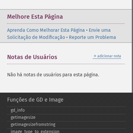
Melhore Esta Página
Aprenda Como Melhorar Esta Página
•
Envie uma
Solicitação de Modificação
•
Reporte um Problema
＋
Notas de Usuários
adicionar nota
Não há notas de usuários para esta página.
Funções de GD e Image
gd_​info
getimagesize
getimagesizefromstring
image_​type_​to_​extension