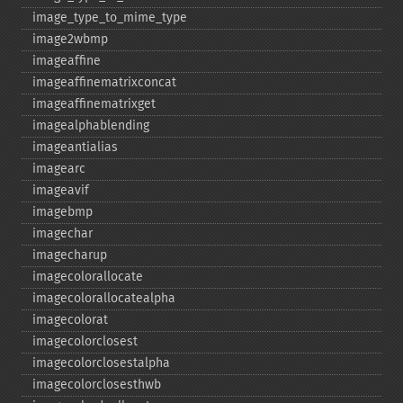
image_​type_​to_​mime_​type
image2wbmp
imageaffine
imageaffinematrixconcat
imageaffinematrixget
imagealphablending
imageantialias
imagearc
imageavif
imagebmp
imagechar
imagecharup
imagecolorallocate
imagecolorallocatealpha
imagecolorat
imagecolorclosest
imagecolorclosestalpha
imagecolorclosesthwb