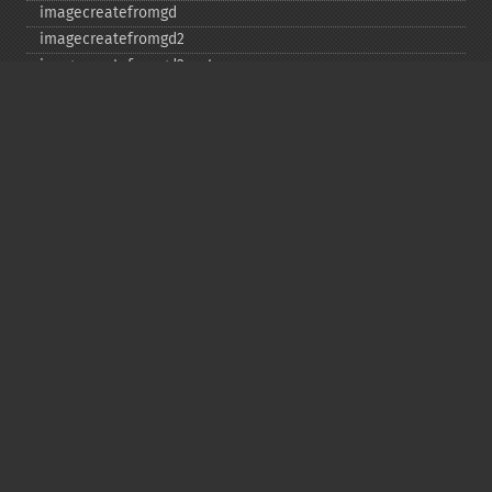
imagecreatefromgd
imagecreatefromgd2
imagecreatefromgd2part
imagecreatefromgif
imagecreatefromjpeg
imagecreatefrompng
imagecreatefromstring
imagecreatefromtga
imagecreatefromwbmp
imagecreatefromwebp
imagecreatefromxbm
imagecreatefromxpm
imagecreatetruecolor
imagecrop
imagecropauto
imagedashedline
imageellipse
imagefill
imagefilledarc