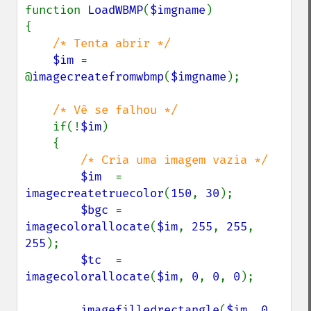
function 
LoadWBMP
(
$imgname
)

{

/* Tenta abrir */

$im 
= 
@
imagecreatefromwbmp
(
$imgname
);

/* Vê se falhou */

if(!
$im
)

    {

/* Cria uma imagem vazia */

$im  
= 
imagecreatetruecolor
(
150
, 
30
);

$bgc 
= 
imagecolorallocate
(
$im
, 
255
, 
255
, 
255
);

$tc  
= 
imagecolorallocate
(
$im
, 
0
, 
0
, 
0
);

imagefilledrectangle
(
$im
, 
0
, 