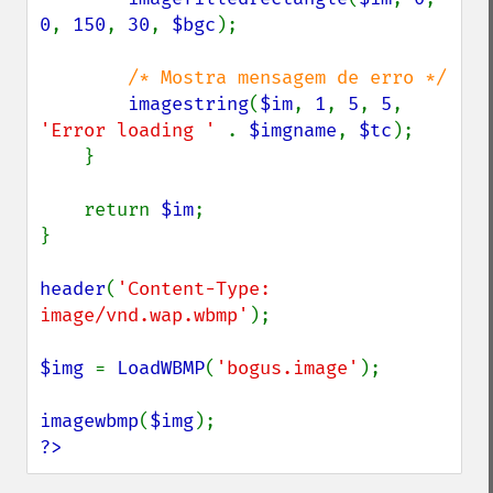
0
, 
150
, 
30
, 
$bgc
);

/* Mostra mensagem de erro */

imagestring
(
$im
, 
1
, 
5
, 
5
, 
'Error loading ' 
. 
$imgname
, 
$tc
);

    }

    return 
$im
;

}

header
(
'Content-Type: 
image/vnd.wap.wbmp'
);

$img 
= 
LoadWBMP
(
'bogus.image'
);

imagewbmp
(
$img
?>