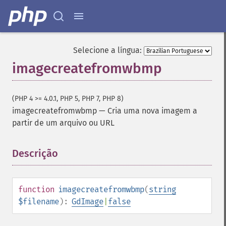
Selecione a língua:
imagecreatefromwbmp
(PHP 4 >= 4.0.1, PHP 5, PHP 7, PHP 8)
imagecreatefromwbmp
—
Cria uma nova imagem a
partir de um arquivo ou URL
Descrição
¶
function
imagecreatefromwbmp
(
string
$filename
):
GdImage
|
false