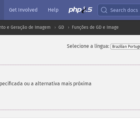
Get Involved
Help
Search docs
to e Geração de Imagem
GD
Funções de GD e Image
Selecione a língua:
pecificada ou a alternativa mais próxima