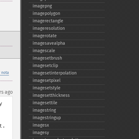
imagepng
imagepolygon
imagerectangle
imageresolution
imagerotate
imagesavealpha
imagescale
imagesetbrush
imagesetclip
 nota
imagesetinterpolation
imagesetpixel
imagesetstyle
rs ago
imagesetthickness
 
imagesettile
imagestring
imagestringup
.

imagesx
imagesy