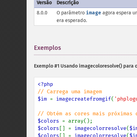
Versão
Descrição
8.0.0
O parâmetro
image
agora espera u
era esperado.
Exemplos
¶
Exemplo #1 Usando
imagecoloresolve()
para 
$im 
= 
imagecreatefromgif
(
'phplog
$colors 
$colors
[] = 
imagecolorresolve
(
$i
$colors
[] = 
imagecolorresolve
(
$i