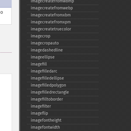
imagecreatefromwbmp
imagecreatefromwebp
do
imagecreatefromxbm
imagecreatefromxpm
imagecreatetruecolor
imagecrop
imagecropauto
imagedashedline
imageellipse
imagefill
imagefilledarc
imagefilledellipse
imagefilledpolygon
imagefilledrectangle
imagefilltoborder
imagefilter
imageflip
imagefontheight
imagefontwidth