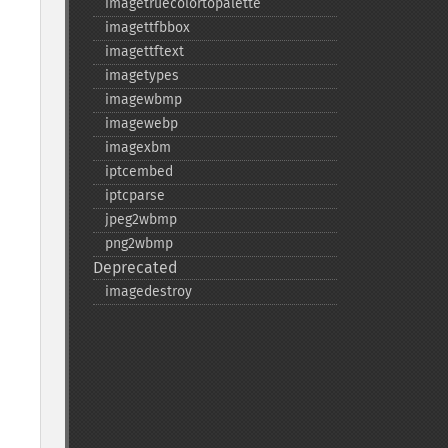
imagetruecolortopalette
imagettfbbox
imagettftext
imagetypes
imagewbmp
imagewebp
imagexbm
iptcembed
iptcparse
jpeg2wbmp
png2wbmp
Deprecated
imagedestroy