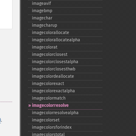
imageavif
imagebmp
imagechar
imagecharup
imagecolorallocate
imagecolorallocatealpha
imagecolorat
imagecolorclosest
imagecolorclosestalpha
imagecolorclosesthwb
imagecolordeallocate
imagecolorexact
imagecolorexactalpha
imagecolormatch
imagecolorresolve
imagecolorresolvealpha
)
.
imagecolorset
imagecolorsforindex
imagecolorstotal