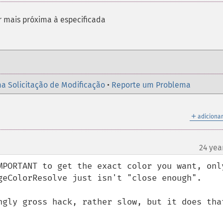
r mais próxima à especificada
a Solicitação de Modificação
•
Reporte um Problema
＋
adicionar
24 yea
MPORTANT to get the exact color you want, only
geColorResolve just isn't "close enough".

ngly gross hack, rather slow, but it does that