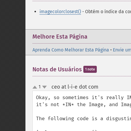
imagecolorclosest()
- Obtém o índice da co
Melhore Esta Página
Aprenda Como Melhorar Esta Página
•
Envie um
Notas de Usuários
1 note
ceo at l-i-e dot com
1
¶
up
down
Okay, so sometimes it's really I
it's not *IN* the Image, and Ima
The following code is a disgusti