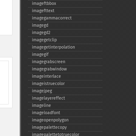
imageftbbox
imagefttext
imagegammacorrect
imagegd
imagegd2
imagegetclip
imagegetinterpolation
imagegif
imagegrabscreen
imagegrabwindow
imageinterlace
imageistruecolor
imagejpeg
imagelayereffect
imageline
imageloadfont
imageopenpolygon
imagepalettecopy
imagepalettetotruecolor