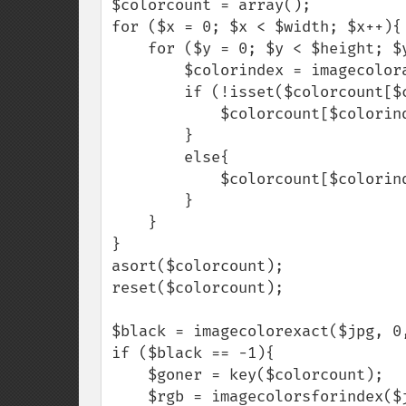
$colorcount = array();

for ($x = 0; $x < $width; $x++){

    for ($y = 0; $y < $height; $y++){

        $colorindex = imagecolorat($jpg, $x, $y);

        if (!isset($colorcount[$colorindex])){

            $colorcount[$colorindex] = 1;

        }

        else{

            $colorcount[$colorindex]++;

        }

    }

}

asort($colorcount);

reset($colorcount);

$black = imagecolorexact($jpg, 0,
if ($black == -1){

    $goner = key($colorcount);

    $rgb = imagecolorsforindex($jpg, $goner);
