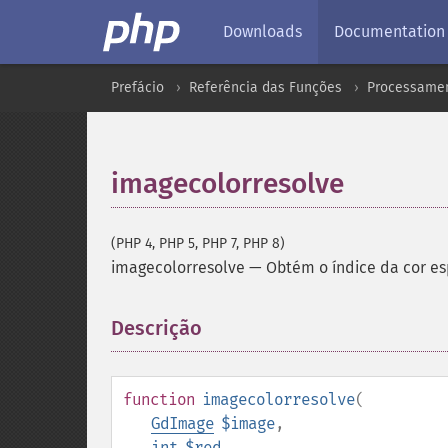
Downloads
Documentation
Prefácio
Referência das Funções
Processamen
imagecolorresolve
(PHP 4, PHP 5, PHP 7, PHP 8)
imagecolorresolve
—
Obtém o índice da cor es
Descrição
¶
function
imagecolorresolve
(
GdImage
$image
,
int
$red
,