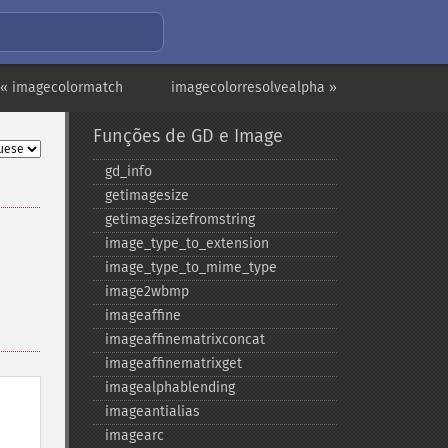
« imagecolormatch
imagecolorresolvealpha »
Funções de GD e Image
gd_​info
getimagesize
getimagesizefromstring
image_​type_​to_​extension
image_​type_​to_​mime_​type
image2wbmp
imageaffine
imageaffinematrixconcat
imageaffinematrixget
imagealphablending
imageantialias
imagearc