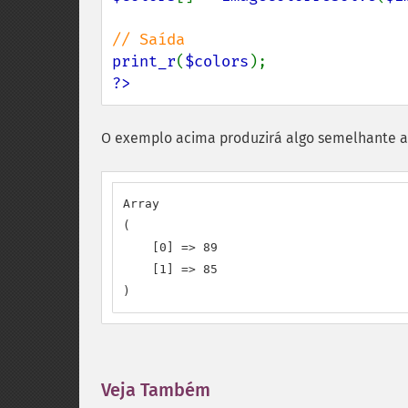
print_r
(
$colors
?>
O exemplo acima produzirá algo semelhante a
Array

(

    [0] => 89

    [1] => 85

)
Veja Também
¶