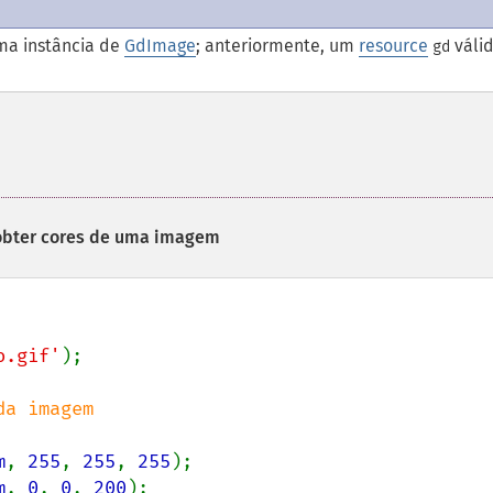
ma instância de
GdImage
; anteriormente, um
resource
váli
gd
obter cores de uma imagem
o.gif'
);

m
, 
255
, 
255
, 
255
m
, 
0
, 
0
, 
200
);
