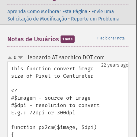
Aprenda Como Melhorar Esta Página
•
Envie uma
Solicitação de Modificação
•
Reporte um Problema
＋
Notas de Usuários
adicionar nota
1 note
leonardo AT saochico DOT com
6
¶
up
down
22 years ago
This function convert image 
size of Pixel to Centimeter

<?

#$imagem - source of image

#$dpi - resolution to convert 
E.g.: 72dpi or 300dpi

function px2cm($image, $dpi) 
{
