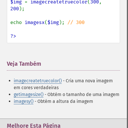
$img 
= 
imagecreatetruecolor
(
300
, 
200
);

echo 
imagesx
(
$img
); 
// 300

?>
Veja Também
¶
imagecreatetruecolor()
- Cria uma nova imagem
em cores verdadeiras
getimagesize()
- Obtém o tamanho de uma imagem
imagesy()
- Obtém a altura da imagem
Melhore Esta Página