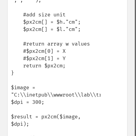
',', ' ');

    #add size unit

    $px2cm[] = $h."cm";

    $px2cm[] = $l."cm";

    #return array w values

    #$px2cm[0] = X

    #$px2cm[1] = Y    

    return $px2cm;

}

$image = 
"C:\\inetpub\\wwwroot\\lab\\trata_img\\l0g
$dpi = 300;

$result = px2cm($image, 
$dpi);
