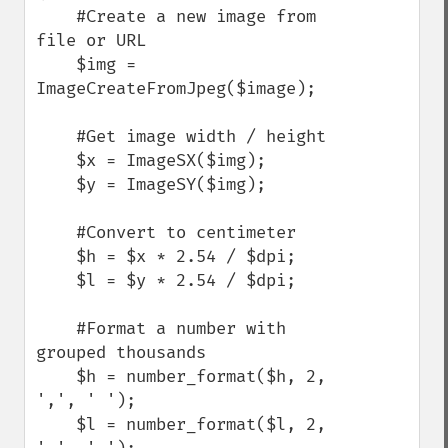
    #Create a new image from 
file or URL

    $img = 
ImageCreateFromJpeg($image);

    #Get image width / height

    $x = ImageSX($img);

    $y = ImageSY($img);

    #Convert to centimeter

    $h = $x * 2.54 / $dpi;

    $l = $y * 2.54 / $dpi;

    #Format a number with 
grouped thousands

    $h = number_format($h, 2, 
',', ' ');

    $l = number_format($l, 2, 