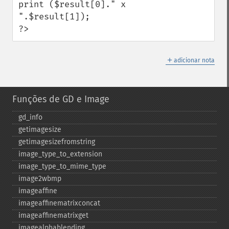
print ($result[0]." x 
".$result[1]);

?>
＋
adicionar nota
Funções de GD e Image
gd_​info
getimagesize
getimagesizefromstring
image_​type_​to_​extension
image_​type_​to_​mime_​type
image2wbmp
imageaffine
imageaffinematrixconcat
imageaffinematrixget
imagealphablending