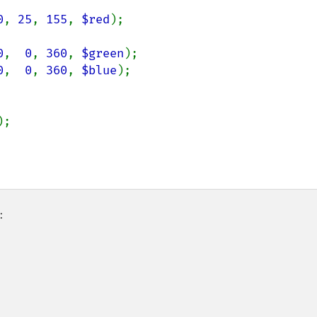
0
, 
25
, 
155
, 
$red
0
,  
0
, 
360
, 
$green
0
,  
0
, 
360
, 
$blue
);

: