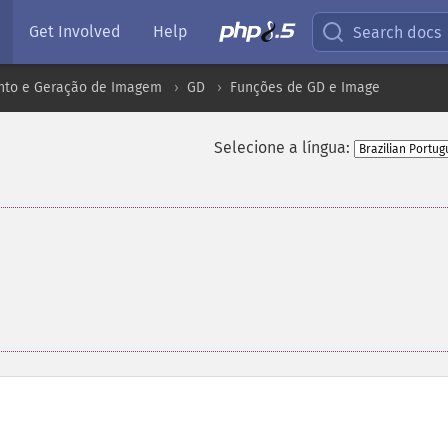
Get Involved
Help
Search docs
to e Geração de Imagem
GD
Funções de GD e Image
Selecione a língua: