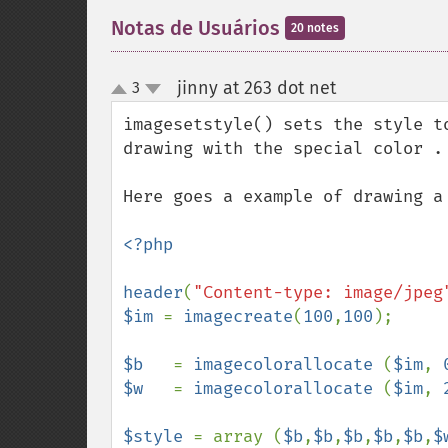
Notas de Usuários
20 notes
jinny at 263 dot net
3
¶
up
down
imagesetstyle() sets the style t
drawing with the special color .

Here goes a example of drawing a 
<?php

header
(
"Content-type: image/jpeg
$im 
= 
imagecreate
(
100
,
100
);

$b   
= 
imagecolorallocate 
(
$im
, 
$w   
= 
imagecolorallocate 
(
$im
, 
$style 
= array (
$b
,
$b
,
$b
,
$b
,
$b
,
$