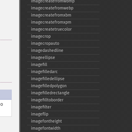
imagecreatefromwbmp
imagecreatefromwebp
imagecreatefromxbm
imagecreatefromxpm
imagecreatetruecolor
imagecrop
imagecropauto
imagedashedline
imageellipse
imagefill
imagefilledarc
imagefilledellipse
imagefilledpolygon
imagefilledrectangle
imagefilltoborder
do
imagefilter
imageflip
imagefontheight
imagefontwidth