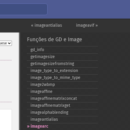
« imageantialias
imageavif »
Funções de GD e Image
gd_​info
getimagesize
getimagesizefromstring
image_​type_​to_​extension
image_​type_​to_​mime_​type
image2wbmp
imageaffine
imageaffinematrixconcat
imageaffinematrixget
imagealphablending
imageantialias
imagearc