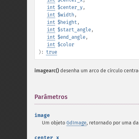
int
$center_y
,
int
$width
,
int
$height
,
int
$start_angle
,
int
$end_angle
,
int
$color
):
true
imagearc()
desenha um arco de círculo centra
Parâmetros
¶
image
Um objeto
GdImage
, retornado por uma d
center_x