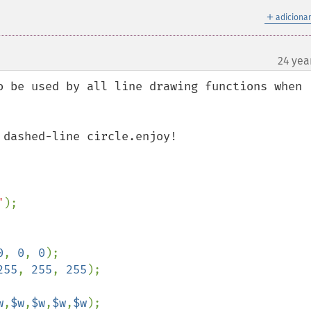
＋
adicionar
24 yea
o be used by all line drawing functions when 
dashed-line circle.enjoy!

"
0
, 
0
, 
0
255
, 
255
, 
255
);

w
,
$w
,
$w
,
$w
,
$w
);
