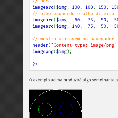
imagearc
(
$img
, 
100
, 
100
, 
150
, 
15
imagearc
(
$img
,  
60
,  
75
,  
50
,  
5
imagearc
(
$img
, 
140
,  
75
,  
50
,  
5
header
(
"Content-type: image/png"
imagepng
(
$img
);

?>
O exemplo acima produzirá algo semelhante a