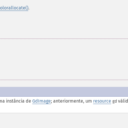
olorallocate()
.
ma instância de
GdImage
; anteriormente, um
resource
váli
gd