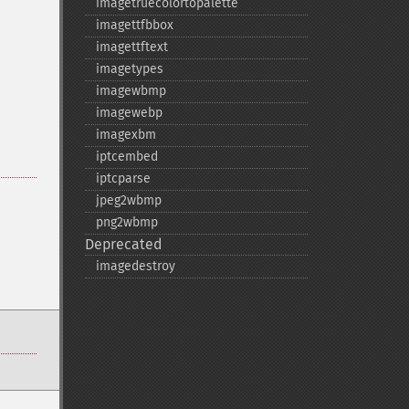
imagetruecolortopalette
imagettfbbox
imagettftext
imagetypes
imagewbmp
imagewebp
imagexbm
iptcembed
iptcparse
jpeg2wbmp
png2wbmp
Deprecated
imagedestroy