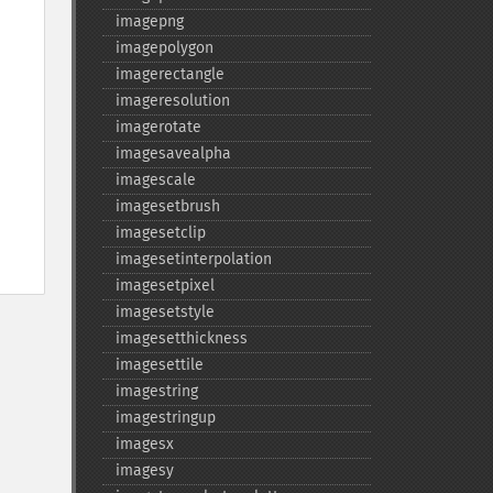
imagepng
imagepolygon
imagerectangle
imageresolution
imagerotate
imagesavealpha
imagescale
imagesetbrush
imagesetclip
imagesetinterpolation
imagesetpixel
imagesetstyle
imagesetthickness
imagesettile
imagestring
imagestringup
imagesx
imagesy