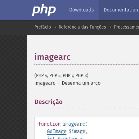
Downloads
Documentation
Prefácio
Referência das Funções
Processamen
imagearc
(PHP 4, PHP 5, PHP 7, PHP 8)
imagearc
—
Desenha um arco
Descrição
¶
function
imagearc
(
GdImage
$image
,
int
$center_x
,