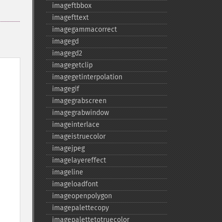
imageftbbox
imagefttext
imagegammacorrect
imagegd
imagegd2
imagegetclip
imagegetinterpolation
imagegif
imagegrabscreen
imagegrabwindow
imageinterlace
imageistruecolor
imagejpeg
imagelayereffect
imageline
imageloadfont
imageopenpolygon
imagepalettecopy
imagepalettetotruecolor