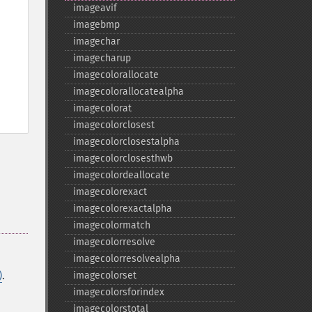
imageavif
imagebmp
imagechar
imagecharup
imagecolorallocate
imagecolorallocatealpha
imagecolorat
imagecolorclosest
imagecolorclosestalpha
imagecolorclosesthwb
imagecolordeallocate
imagecolorexact
imagecolorexactalpha
imagecolormatch
imagecolorresolve
imagecolorresolvealpha
)
.
imagecolorset
imagecolorsforindex
imagecolorstotal