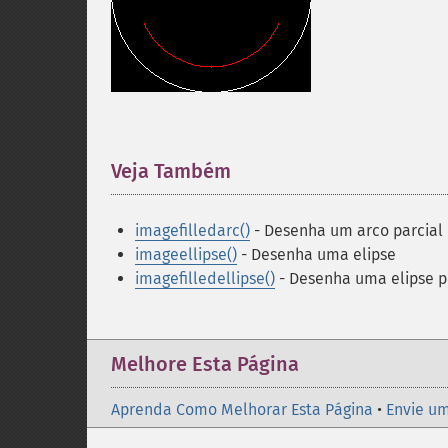
Veja Também
¶
imagefilledarc()
- Desenha um arco parcial
imageellipse()
- Desenha uma elipse
imagefilledellipse()
- Desenha uma elipse 
Melhore Esta Página
Aprenda Como Melhorar Esta Página
•
Envie um