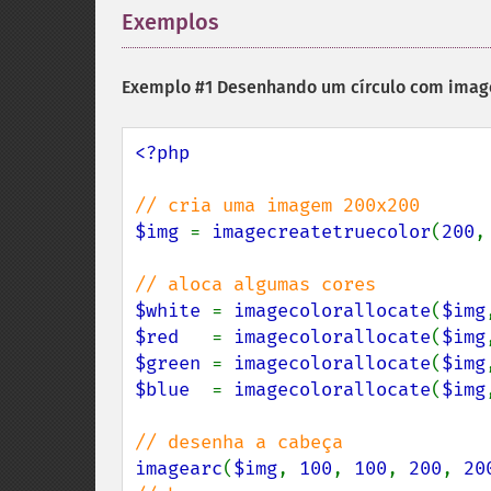
Exemplos
¶
Exemplo #1 Desenhando um círculo com
imag
<?php

$img 
= 
imagecreatetruecolor
(
200
,
$white 
= 
imagecolorallocate
(
$img
$red   
= 
imagecolorallocate
(
$img
$green 
= 
imagecolorallocate
(
$img
$blue  
= 
imagecolorallocate
(
$img
imagearc
(
$img
, 
100
, 
100
, 
200
, 
20