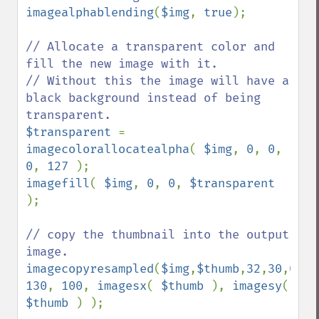
imagealphablending
(
$img
, 
true
);

// Allocate a transparent color and 
fill the new image with it.

// Without this the image will have a 
black background instead of being 
$transparent 
= 
imagecolorallocatealpha
( 
$img
, 
0
, 
0
, 
0
, 
127 
imagefill
( 
$img
, 
0
, 
0
, 
$transparent 
);

// copy the thumbnail into the output 
imagecopyresampled
(
$img
,
$thumb
,
32
,
30
,
0
,
0
130
, 
100
, 
imagesx
( 
$thumb 
), 
imagesy
( 
$thumb 
) );
