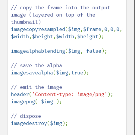
// copy the frame into the output 
image (layered on top of the 
imagecopyresampled
(
$img
,
$frame
,
0
,
0
,
0
,
0
, 
$width
,
$height
,
$width
,
$height
);

imagealphablending
(
$img
, 
false
);

imagesavealpha
(
$img
,
true
);

header
(
'Content-type: image/png'
imagepng
( 
$img 
);

imagedestroy
(
$img
);
