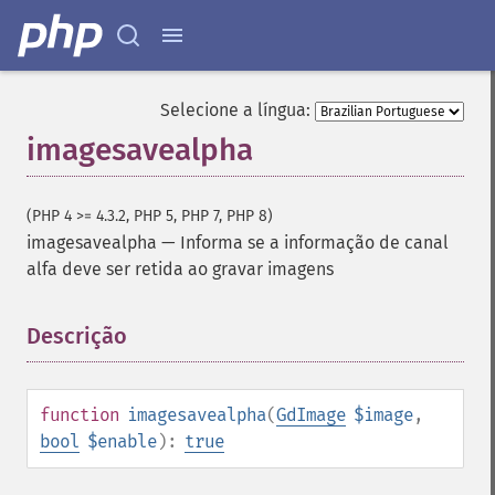
Selecione a língua:
imagesavealpha
(PHP 4 >= 4.3.2, PHP 5, PHP 7, PHP 8)
imagesavealpha
—
Informa se a informação de canal
alfa deve ser retida ao gravar imagens
Descrição
¶
function
imagesavealpha
(
GdImage
$image
,
bool
$enable
):
true