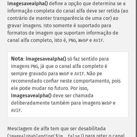
imagesavealpha()
define a opção que determina se a
informação completa do canal alfa deve ser retida (ao
contrário de manter transparência de uma cor) ao
gravar imagens. Isto somente é suportado para
formatos de imagem que suportam informação de
canal alfa completo, isto é,
,
e
.
PNG
WebP
AVIF
Nota
:
imagesavealpha()
só faz sentido para
imagens
, já que o canal alfa completo é
PNG
sempre gravado para
e
. Não pe
WebP
AVIF
recomendado confiar neste comportamento, pois
ele pode mudar no futuro. Por isso,
imagesavealpha()
deve ser chamada
deliberadamente também para imagens
e
WebP
.
AVIF
Mesclagem de alfa tem que ser desabilitada
(
) para reter o canal
imagealphablending($im, false)