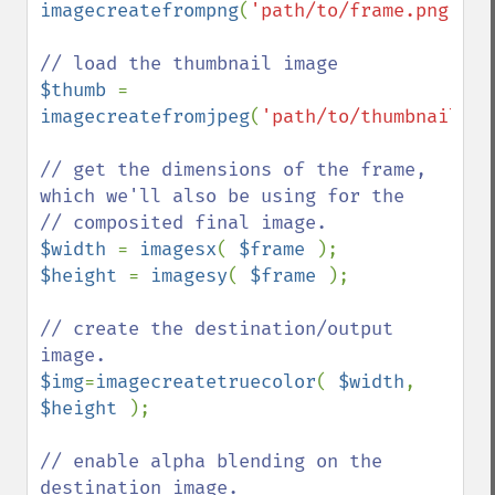
imagecreatefrompng
(
'path/to/frame.png'
);

$thumb 
= 
imagecreatefromjpeg
(
'path/to/thumbnail.jp
// get the dimensions of the frame, 
which we'll also be using for the

$width 
= 
imagesx
( 
$frame 
$height 
= 
imagesy
( 
$frame 
);

// create the destination/output 
$img
=
imagecreatetruecolor
( 
$width
, 
$height 
);

// enable alpha blending on the 