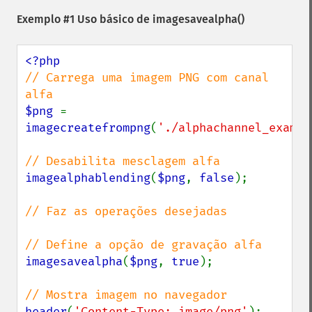
Exemplo #1 Uso básico de
imagesavealpha()
// Carrega uma imagem PNG com canal 
$png 
= 
imagecreatefrompng
(
'./alphachannel_exampl
imagealphablending
(
$png
, 
false
);

// Faz as operações desejadas

imagesavealpha
(
$png
, 
true
);

header
(
'Content-Type: image/png'
);
