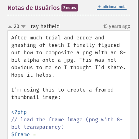
＋
Notas de Usuários
adicionar nota
2 notes
ray hatfield
20
15 years ago
¶
up
down
After much trial and error and 
gnashing of teeth I finally figured 
out how to composite a png with an 8-
bit alpha onto a jpg. This was not 
obvious to me so I thought I'd share. 
Hope it helps.

I'm using this to create a framed 
thumbnail image:

// load the frame image (png with 8-
$frame 
= 