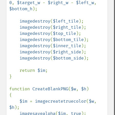
0
, 
$target_w 
- 
$right_w 
- 
$left_w
, 
$bottom_h
);

imagedestroy
(
$left_tile
);

imagedestroy
(
$right_tile
);

imagedestroy
(
$top_tile
);

imagedestroy
(
$bottom_tile
);

imagedestroy
(
$inner_tile
);

imagedestroy
(
$right_side
);

imagedestroy
(
$bottom_side
);

    return 
$im
;

}

function 
CreateBlankPNG
(
$w
, 
$h
)

{

$im 
= 
imagecreatetruecolor
(
$w
, 
$h
);

imagesavealpha
(
$im
, 
true
);
