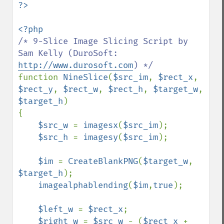
/* 9-Slice Image Slicing Script by 
Sam Kelly (DuroSoft: 
http://www.durosoft.com
function 
NineSlice
(
$src_im
, 
$rect_x
, 
$rect_y
, 
$rect_w
, 
$rect_h
, 
$target_w
, 
$target_h
)

{

$src_w 
= 
imagesx
(
$src_im
);

$src_h 
= 
imagesy
(
$src_im
);

$im 
= 
CreateBlankPNG
(
$target_w
, 
$target_h
);

imagealphablending
(
$im
,
true
);

$left_w 
= 
$rect_x
;

$right_w 
= 
$src_w 
- (
$rect_x 
+ 