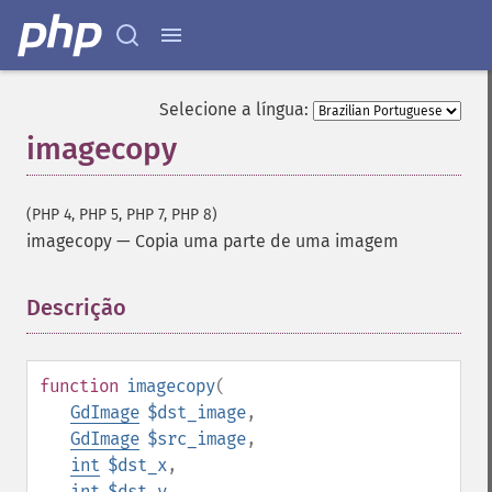
Selecione a língua:
imagecopy
(PHP 4, PHP 5, PHP 7, PHP 8)
imagecopy
—
Copia uma parte de uma imagem
Descrição
¶
function
imagecopy
(
GdImage
$dst_image
,
GdImage
$src_image
,
int
$dst_x
,
int
$dst_y
,