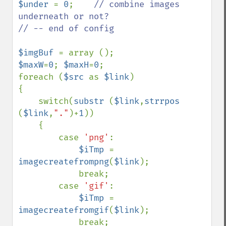
$under 
= 
0
;    
// combine images 
underneath or not?

// -- end of config

$imgBuf 
$maxW
=
0
; 
$maxH
=
0
;

foreach (
$src 
as 
$link
)

{

    switch(
substr 
(
$link
,
strrpos 
(
$link
,
"."
)+
1
))

    {

        case 
'png'
:

$iTmp 
= 
imagecreatefrompng
(
$link
);

            break;

        case 
'gif'
:

$iTmp 
= 
imagecreatefromgif
(
$link
);

            break;                
