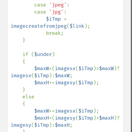
        case 
'jpeg'
:            

        case 
'jpg'
:

$iTmp 
= 
imagecreatefromjpeg
(
$link
);

            break;                

    }

    if (
$under
)

    {

$maxW
=(
imagesx
(
$iTmp
)>
$maxW
)?
imagesx
(
$iTmp
):
$maxW
;

$maxH
+=
imagesy
(
$iTmp
);

    }

    else

    {

$maxW
+=
imagesx
(
$iTmp
);

$maxH
=(
imagesy
(
$iTmp
)>
$maxH
)?
imagesy
(
$iTmp
):
$maxH
;
