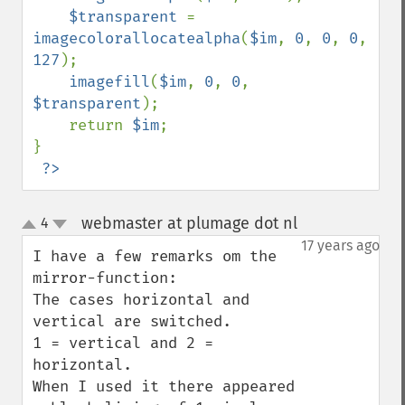
$transparent 
= 
imagecolorallocatealpha
(
$im
, 
0
, 
0
, 
0
, 
127
);

imagefill
(
$im
, 
0
, 
0
, 
$transparent
);

    return 
$im
;

}

?>
webmaster at plumage dot nl
4
¶
up
down
17 years ago
I have a few remarks om the 
mirror-function:

The cases horizontal and 
vertical are switched.

1 = vertical and 2 = 
horizontal.

When I used it there appeared 