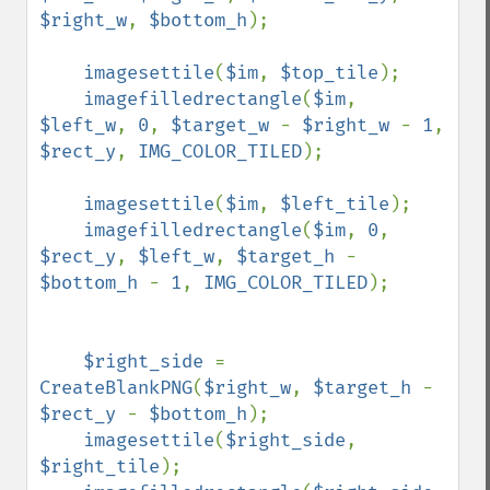
$right_w
, 
$bottom_h
);

imagesettile
(
$im
, 
$top_tile
);

imagefilledrectangle
(
$im
, 
$left_w
, 
0
, 
$target_w 
- 
$right_w 
- 
1
, 
$rect_y
, 
IMG_COLOR_TILED
);

imagesettile
(
$im
, 
$left_tile
);

imagefilledrectangle
(
$im
, 
0
, 
$rect_y
, 
$left_w
, 
$target_h 
- 
$bottom_h 
- 
1
, 
IMG_COLOR_TILED
);

$right_side 
= 
CreateBlankPNG
(
$right_w
, 
$target_h 
- 
$rect_y 
- 
$bottom_h
);

imagesettile
(
$right_side
, 
$right_tile
);
