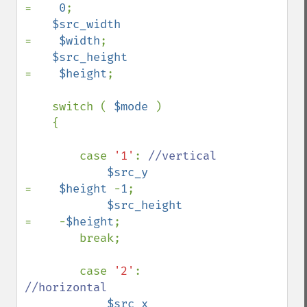
=    
0
;

$src_width                    
=    
$width
;

$src_height                   
=    
$height
;

    switch ( 
$mode 
)

    {

        case 
'1'
: 
//vertical

$src_y                
=    
$height 
-
1
;

$src_height           
=    -
$height
;

        break;

        case 
'2'
: 
//horizontal

$src_x                