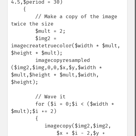
4.5,$period = 30)

    {

        // Make a copy of the image 
twice the size

        $mult = 2;

        $img2 = 
imagecreatetruecolor($width * $mult, 
$height * $mult);

        imagecopyresampled 
($img2,$img,0,0,$x,$y,$width * 
$mult,$height * $mult,$width, 
$height);

        // Wave it

        for ($i = 0;$i < ($width * 
$mult);$i += 2)

        {

           imagecopy($img2,$img2,

               $x + $i - 2,$y + 