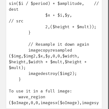
sin($i / $period) * $amplitude,    // 
dest

               $x + $i,$y,            
// src

               2,($height * $mult));

        }

        // Resample it down again

        imagecopyresampled 
($img,$img2,$x,$y,0,0,$width, 
$height,$width * $mult,$height * 
$mult);

        imagedestroy($img2);

    }

To use it in a full image:

    wave_region 
($oImage,0,0,imagesx($oImage),imagesy($oI