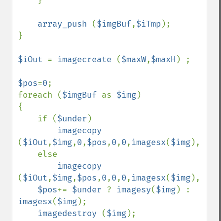
    }

array_push 
(
$imgBuf
,
$iTmp
);

}

$iOut 
= 
imagecreate 
(
$maxW
,
$maxH
) ;

$pos
=
0
;

foreach (
$imgBuf 
as 
$img
)

{

    if (
$under
)

imagecopy 
(
$iOut
,
$img
,
0
,
$pos
,
0
,
0
,
imagesx
(
$img
),
imag
    else

imagecopy 
(
$iOut
,
$img
,
$pos
,
0
,
0
,
0
,
imagesx
(
$img
),
imag
$pos
+= 
$under 
? 
imagesy
(
$img
) : 
imagesx
(
$img
);

imagedestroy 
(
$img
);
