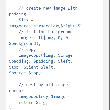
// create new image with 
padding

$img 
= 
imagecreatetruecolor
(
$right
-
$left
+
$paddin
// fill the background

imagefill
(
$img
, 
0
, 
0
, 
$background
);

// copy 

imagecopy
(
$img
, 
$image
, 
$padding
, 
$padding
, 
$left
, 
$top
, 
$right
-
$left
, 
$bottom
-
$top
);

// destroy old image 
cursor

imagedestroy
(
$image
);

    return 
$img
;
