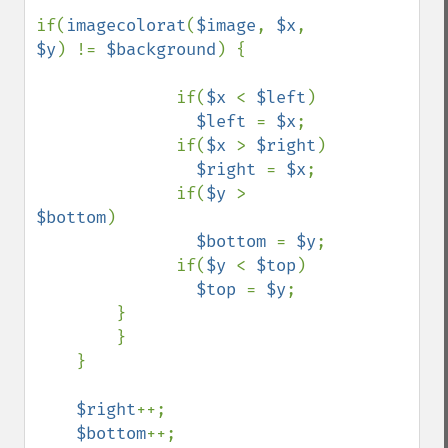
if(
imagecolorat
(
$image
, 
$x
, 
$y
) != 
$background
) {

              if(
$x 
< 
$left
)

$left 
= 
$x
;

              if(
$x 
> 
$right
)

$right 
= 
$x
;

              if(
$y 
> 
$bottom
)

$bottom 
= 
$y
;

              if(
$y 
< 
$top
)

$top 
= 
$y
;

        }

        }

    }

$right
++;

$bottom
++;
