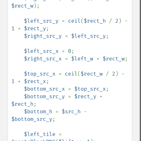
$rect_w
);

$left_src_y 
= 
ceil
(
$rect_h 
/ 
2
) - 
1 
+ 
$rect_y
;

$right_src_y 
= 
$left_src_y
;

$left_src_x 
= 
0
;

$right_src_x 
= 
$left_w 
+ 
$rect_w
;

$top_src_x 
= 
ceil
(
$rect_w 
/ 
2
) - 
1 
+ 
$rect_x
;

$bottom_src_x 
= 
$top_src_x
;

$bottom_src_y 
= 
$rect_y 
+ 
$rect_h
;

$bottom_h 
= 
$src_h 
- 
$bottom_src_y
;

$left_tile 
= 