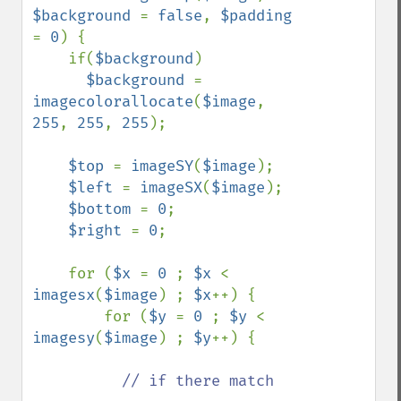
$background 
= 
false
, 
$padding 
= 
0
) {

    if(
$background
)

$background 
= 
imagecolorallocate
(
$image
, 
255
, 
255
, 
255
);

$top 
= 
imageSY
(
$image
);

$left 
= 
imageSX
(
$image
);

$bottom 
= 
0
;

$right 
= 
0
;

    for (
$x 
= 
0 
; 
$x 
< 
imagesx
(
$image
) ; 
$x
++) {

        for (
$y 
= 
0 
; 
$y 
< 
imagesy
(
$image
) ; 
$y
++) {

// if there match
