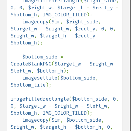
imagefilledrectangle
(
$right_side
, 
0
, 
0
, 
$right_w
, 
$target_h 
- 
$rect_y 
- 
$bottom_h
, 
IMG_COLOR_TILED
);

imagecopy
(
$im
, 
$right_side
, 
$target_w 
- 
$right_w
, 
$rect_y
, 
0
, 
0
, 
$right_w
, 
$target_h 
- 
$rect_y 
- 
$bottom_h
);

$bottom_side 
= 
CreateBlankPNG
(
$target_w 
- 
$right_w 
- 
$left_w
, 
$bottom_h
);

imagesettile
(
$bottom_side
, 
$bottom_tile
);

imagefilledrectangle
(
$bottom_side
, 
0
, 
0
, 
$target_w 
- 
$right_w 
- 
$left_w
, 
$bottom_h
, 
IMG_COLOR_TILED
);

imagecopy
(
$im
, 
$bottom_side
, 
$right_w
, 
$target_h 
- 
$bottom_h
, 
0
, 