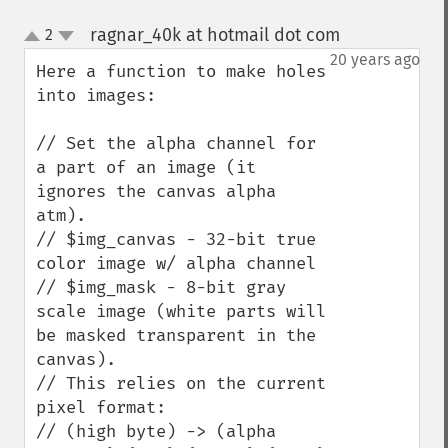
ragnar_40k at hotmail dot com
2
¶
up
down
20 years ago
Here a function to make holes 
into images:

// Set the alpha channel for 
a part of an image (it 
ignores the canvas alpha 
atm).

// $img_canvas - 32-bit true 
color image w/ alpha channel

// $img_mask - 8-bit gray 
scale image (white parts will 
be masked transparent in the 
canvas).

// This relies on the current 
pixel format:

// (high byte) -> (alpha 