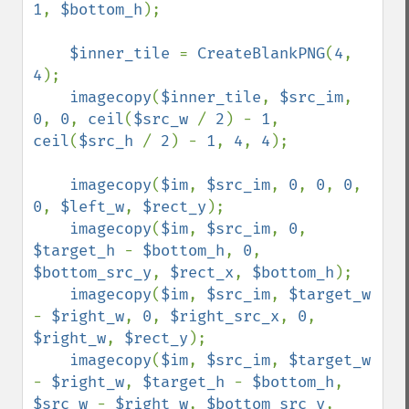
1
, 
$bottom_h
);

$inner_tile 
= 
CreateBlankPNG
(
4
, 
4
);

imagecopy
(
$inner_tile
, 
$src_im
, 
0
, 
0
, 
ceil
(
$src_w 
/ 
2
) - 
1
, 
ceil
(
$src_h 
/ 
2
) - 
1
, 
4
, 
4
);

imagecopy
(
$im
, 
$src_im
, 
0
, 
0
, 
0
, 
0
, 
$left_w
, 
$rect_y
);

imagecopy
(
$im
, 
$src_im
, 
0
, 
$target_h 
- 
$bottom_h
, 
0
, 
$bottom_src_y
, 
$rect_x
, 
$bottom_h
);

imagecopy
(
$im
, 
$src_im
, 
$target_w 
- 
$right_w
, 
0
, 
$right_src_x
, 
0
, 
$right_w
, 
$rect_y
);

imagecopy
(
$im
, 
$src_im
, 
$target_w 
- 
$right_w
, 
$target_h 
- 
$bottom_h
, 
$src_w 
- 
$right_w
, 
$bottom_src_y
, 