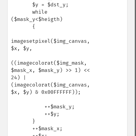
       $y = $dst_y;

       while 
($mask_y<$heigth)

       {

imagesetpixel($img_canvas, 
$x, $y,

((imagecolorat($img_mask, 
$mask_x, $mask_y) >> 1) << 
24) | 
(imagecolorat($img_canvas, 
$x, $y) & 0x00FFFFFF));

           ++$mask_y;

           ++$y;

       }

       ++$mask_x;

       ++$x;
