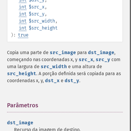
int
$src_x
,
int
$src_y
,
int
$src_width
,
int
$src_height
):
true
Copia uma parte de
src_image
para
dst_image
,
começando nas coordenadas x, y
src_x
,
src_y
com
uma largura de
src_width
e uma altura de
src_height
. A porção definida será copiada para as
coordenadas x, y,
dst_x
e
dst_y
.
Parâmetros
¶
dst_image
Recurso da imagem de destino.