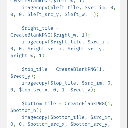
CreateBlankPNG
(
$left_w
, 
1
);

imagecopy
(
$left_tile
, 
$src_im
, 
0
, 
0
, 
0
, 
$left_src_y
, 
$left_w
, 
1
);

$right_tile 
= 
CreateBlankPNG
(
$right_w
, 
1
);

imagecopy
(
$right_tile
, 
$src_im
, 
0
, 
0
, 
$right_src_x
, 
$right_src_y
, 
$right_w
, 
1
);

$top_tile 
= 
CreateBlankPNG
(
1
, 
$rect_y
);

imagecopy
(
$top_tile
, 
$src_im
, 
0
, 
0
, 
$top_src_x
, 
0
, 
1
, 
$rect_y
);

$bottom_tile 
= 
CreateBlankPNG
(
1
, 
$bottom_h
);

imagecopy
(
$bottom_tile
, 
$src_im
, 
0
, 
0
, 
$bottom_src_x
, 
$bottom_src_y
, 