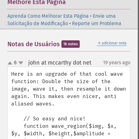
Melhore Esta Página
Aprenda Como Melhorar Esta Página
•
Envie uma
Solicitação de Modificação
•
Reporte um Problema
＋
Notas de Usuários
adicionar nota
16 notes
john at mccarthy dot net
6
19 years ago
¶
up
down
Here is an upgrade of that cool wave 
function: Double the size of the 
image, wave it, then resample it down 
again. This makes even nicer, anti 
aliased waves.

    // So easy and nice!

    function wave_region($img, $x, 
$y, $width, $height,$amplitude = 