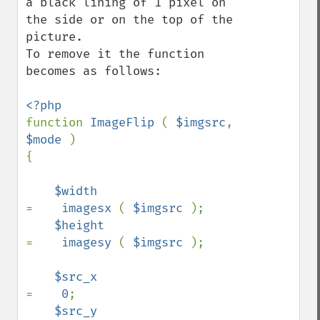
a black lining of 1 pixel on 
the side or on the top of the 
picture.

To remove it the function 
becomes as follows:

function 
ImageFlip 
( 
$imgsrc
, 
$mode 
)

{

$width                        
=    
imagesx 
( 
$imgsrc 
);

$height                       
=    
imagesy 
( 
$imgsrc 
);

$src_x                        
=    
0
;

$src_y                        