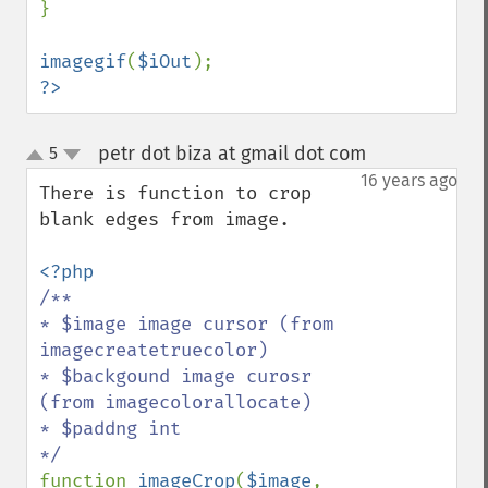
}

imagegif
(
$iOut
?>
petr dot biza at gmail dot com
5
¶
up
down
16 years ago
There is function to crop 
blank edges from image.

/**

* $image image cursor (from 
imagecreatetruecolor)

* $backgound image curosr 
(from imagecolorallocate)

* $paddng int 

function 
imageCrop
(
$image
, 