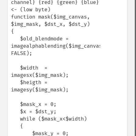
channel} {red} {green} {blue} 
<- (low byte)

function mask($img_canvas, 
$img_mask, $dst_x, $dst_y)

{

   $old_blendmode = 
imagealphablending($img_canvas, 
FALSE);

   $width  = 
imagesx($img_mask);

   $heigth = 
imagesy($img_mask);

   $mask_x = 0;

   $x = $dst_y;

   while ($mask_x<$width)

   {

       $mask_y = 0;
