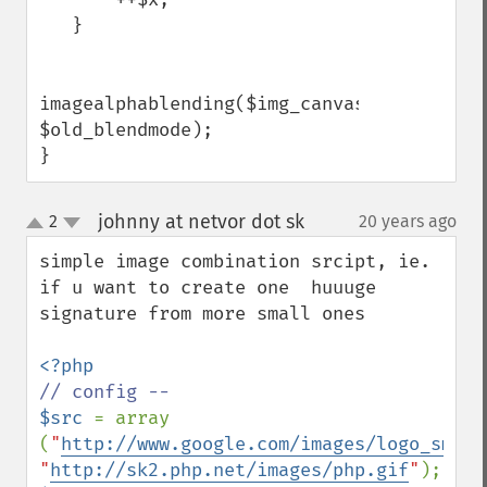
   }

imagealphablending($img_canvas, 
$old_blendmode);

}
johnny at netvor dot sk
2
20 years ago
¶
up
down
simple image combination srcipt, ie. 
if u want to create one  huuuge 
signature from more small ones

$src 
= array 
(
"
http://www.google.com/images/logo_sm.gi
"
http://sk2.php.net/images/php.gif
"