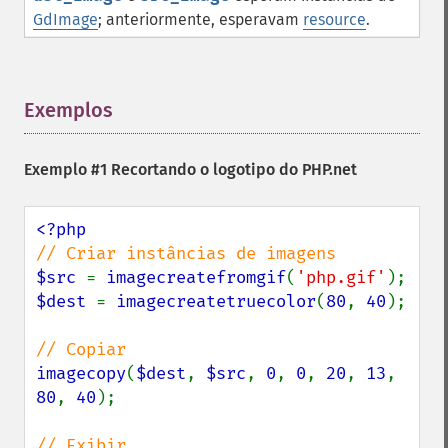
GdImage
; anteriormente, esperavam
resource
.
Exemplos
¶
Exemplo #1 Recortando o logotipo do PHP.net
$src 
= 
imagecreatefromgif
(
'php.gif'
$dest 
= 
imagecreatetruecolor
(
80
, 
40
);

imagecopy
(
$dest
, 
$src
, 
0
, 
0
, 
20
, 
13
, 
80
, 
40
);
