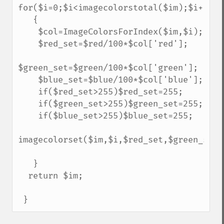
for($i=0;$i<imagecolorstotal($im);$i++)

   {

    $col=ImageColorsForIndex($im,$i);

    $red_set=$red/100*$col['red'];

$green_set=$green/100*$col['green'];

    $blue_set=$blue/100*$col['blue'];

    if($red_set>255)$red_set=255;

    if($green_set>255)$green_set=255;

    if($blue_set>255)$blue_set=255;

imagecolorset($im,$i,$red_set,$green_set,
   }

  return $im;

 }