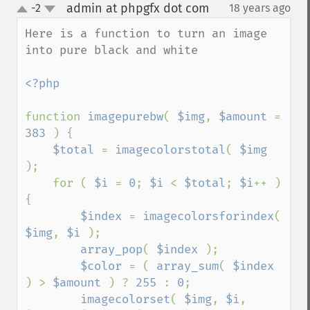
admin at phpgfx dot com
-2
18 years ago
¶
up
down
Here is a function to turn an image 
into pure black and white

<?php

function 
imagepurebw
( 
$img
, 
$amount 
= 
383 
) {

$total 
= 
imagecolorstotal
( 
$img 
);

    for ( 
$i 
= 
0
; 
$i 
< 
$total
; 
$i
++ ) 
{

$index 
= 
imagecolorsforindex
( 
$img
, 
$i 
);

array_pop
( 
$index 
);

$color 
= ( 
array_sum
( 
$index 
) > 
$amount 
) ? 
255 
: 
0
;

imagecolorset
( 
$img
, 
$i
, 