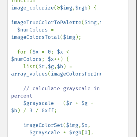
function 
image_colorize
(&
$img
,
$rgb
) {

imageTrueColorToPalette
(
$img
,
true
,
256
);

$numColors 
= 
imageColorsTotal
(
$img
);

  for (
$x 
= 
0
; 
$x 
< 
$numColors
; 
$x
++) {

    list(
$r
,
$g
,
$b
) = 
array_values
(
imageColorsForIndex
(
$img
,
$x
)
// calculate grayscale in 
percent

$grayscale 
= (
$r 
+ 
$g 
+ 
$b
) / 
3 
/ 
0xff
;

imageColorSet
(
$img
,
$x
,

$grayscale 
* 
$rgb
[
0
],
