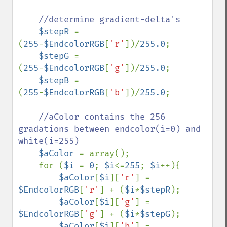
//determine gradient-delta's

$stepR 
= 
(
255
-
$EndcolorRGB
[
'r'
])/
255.0
;

$stepG 
= 
(
255
-
$EndcolorRGB
[
'g'
])/
255.0
;

$stepB 
= 
(
255
-
$EndcolorRGB
[
'b'
])/
255.0
;

//aColor contains the 256 
gradations between endcolor(i=0) and 
white(i=255)

$aColor 
= array();

    for (
$i 
= 
0
; 
$i
<=
255
; 
$i
++){

$aColor
[
$i
][
'r'
] = 
$EndcolorRGB
[
'r'
] + (
$i
*
$stepR
);

$aColor
[
$i
][
'g'
] = 
$EndcolorRGB
[
'g'
] + (
$i
*
$stepG
);

$aColor
[
$i
][
'b'
] = 