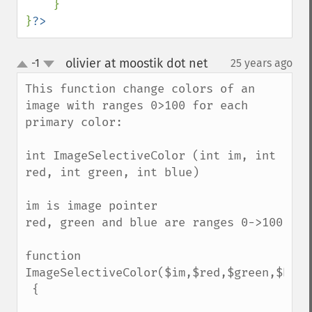
    }

}
?>
olivier at moostik dot net
-1
25 years ago
¶
up
down
This function change colors of an 
image with ranges 0>100 for each 
primary color:

int ImageSelectiveColor (int im, int 
red, int green, int blue)

im is image pointer

red, green and blue are ranges 0->100

function 
ImageSelectiveColor($im,$red,$green,$blue)
 {
