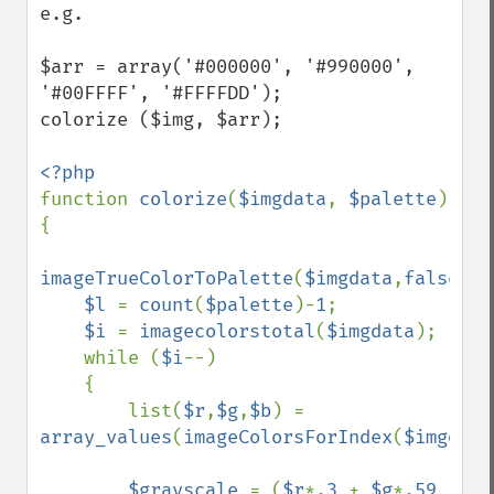
e.g.

$arr = array('#000000', '#990000', 
'#00FFFF', '#FFFFDD');

colorize ($img, $arr);

function 
colorize
(
$imgdata
, 
$palette
)

{

imageTrueColorToPalette
(
$imgdata
,
false
,
0x
$l 
= 
count
(
$palette
)-
1
;

$i 
= 
imagecolorstotal
(
$imgdata
);

    while (
$i
--)

    {

        list(
$r
,
$g
,
$b
) = 
array_values
(
imageColorsForIndex
(
$imgdata
$grayscale 
= (
$r
*
.3 
+ 
$g
*
.59 