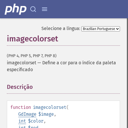
Selecione a língua:
imagecolorset
(PHP 4, PHP 5, PHP 7, PHP 8)
imagecolorset
—
Define a cor para o índice da paleta
especificado
Descrição
¶
function
imagecolorset
(
GdImage
$image
,
int
$color
,
int
$red
,