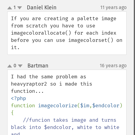
Daniel Klein
1
11 years ago
¶
up
down
If you are creating a palette image 
from scratch you have to use 
imagecolorallocate() for each index 
before you can use imagecolorset() on 
it.
Bartman
0
16 years ago
¶
up
down
I had the same problem as 
heavyraptor2 so i made this 
function 
imagecolorize
(
$im
,
$endcolor
)
{

//funcion takes image and turns 
black into $endcolor, white to white 
and
