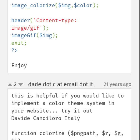
image_colorize
(
$img
,
$color
);

header
(
'Content-type: 
image/gif'
imageGif
(
$img
);

Enjoy
dade dot c at email dot it
2
21 years ago
¶
up
down
this is helpful if you would like to 
implement a color theme system in 
your website... try it out

Davide Candiloro Italy

function colorize ($pngpath, $r, $g, 