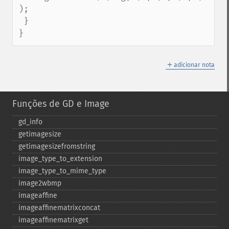
);    

 }

}
＋
adicionar nota
Funções de GD e Image
gd_​info
getimagesize
getimagesizefromstring
image_​type_​to_​extension
image_​type_​to_​mime_​type
image2wbmp
imageaffine
imageaffinematrixconcat
imageaffinematrixget