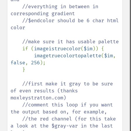
    //everything in between in 
corresponding gradient

    //$endcolor should be 6 char html 
color

    //make sure it has usable palette

if (
imageistruecolor
(
$im
)) {

imagetruecolortopalette
(
$im
, 
false
, 
256
);

    }

//first make it gray to be sure 
of even results (thanks 
moxleystratton.com)

    //comment this loop if you want 
the output based on, for example, 

    //the red channel (for this take 
a look at the $gray-var in the last 