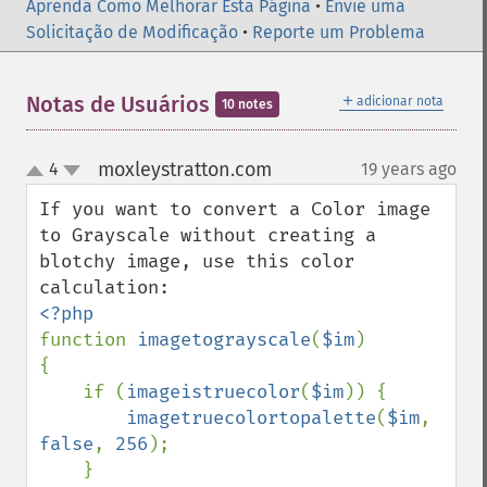
Aprenda Como Melhorar Esta Página
•
Envie uma
Solicitação de Modificação
•
Reporte um Problema
＋
Notas de Usuários
adicionar nota
10 notes
moxleystratton.com
4
19 years ago
¶
up
down
If you want to convert a Color image 
to Grayscale without creating a 
blotchy image, use this color 
function 
imagetograyscale
(
$im
)

{

    if (
imageistruecolor
(
$im
)) {

imagetruecolortopalette
(
$im
, 
false
, 
256
);

    }
