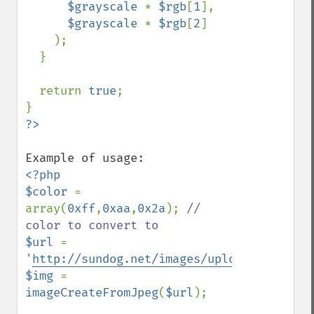
$grayscale 
* 
$rgb
[
1
],

$grayscale 
* 
$rgb
[
2
]

    );

  }

  return 
true
;

<?php

$color 
= 
array(
0xff
,
0xaa
,
0x2a
); 
// 
$url 
= 
'
http://sundog.net/images/uploads/1_googl
$img 
= 
imageCreateFromJpeg
(
$url
);
