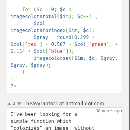
    for (
$c 
= 
0
; 
$c 
< 
imagecolorstotal
(
$im
); 
$c
++) {

$col 
= 
imagecolorsforindex
(
$im
, 
$c
);

$gray 
= 
round
(
0.299 
* 
$col
[
'red'
] + 
0.587 
* 
$col
[
'green'
] + 
0.114 
* 
$col
[
'blue'
]);

imagecolorset
(
$im
, 
$c
, 
$gray
, 
$gray
, 
$gray
);

    }

?>
heavyraptor2 at hotmail dot com
3
¶
up
down
18 years ago
I've been looking for a 
simple function which 
"colorizes" an image, without 