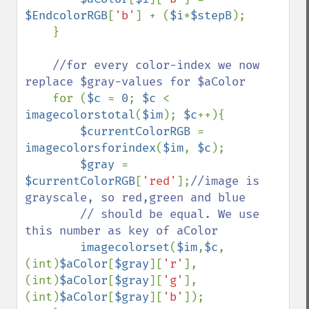
$EndcolorRGB
[
'b'
] + (
$i
*
$stepB
);

    }

//for every color-index we now 
replace $gray-values for $aColor

for (
$c 
= 
0
; 
$c 
< 
imagecolorstotal
(
$im
); 
$c
++){

$currentColorRGB 
= 
imagecolorsforindex
(
$im
, 
$c
);

$gray 
= 
$currentColorRGB
[
'red'
];
//image is 
grayscale, so red,green and blue

        // should be equal. We use 
this number as key of aColor

imagecolorset
(
$im
,
$c
,
(int)
$aColor
[
$gray
][
'r'
], 
(int)
$aColor
[
$gray
][
'g'
], 
(int)
$aColor
[
$gray
][
'b'
]);
