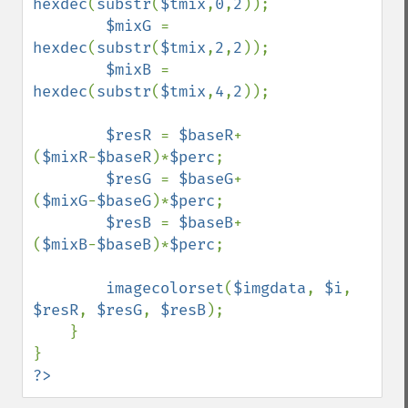
hexdec
(
substr
(
$tmix
,
0
,
2
));

$mixG 
= 
hexdec
(
substr
(
$tmix
,
2
,
2
));

$mixB 
= 
hexdec
(
substr
(
$tmix
,
4
,
2
));

$resR 
= 
$baseR
+
(
$mixR
-
$baseR
)*
$perc
;

$resG 
= 
$baseG
+
(
$mixG
-
$baseG
)*
$perc
;

$resB 
= 
$baseB
+
(
$mixB
-
$baseB
)*
$perc
;

imagecolorset
(
$imgdata
, 
$i
, 
$resR
, 
$resG
, 
$resB
);

    }

?>