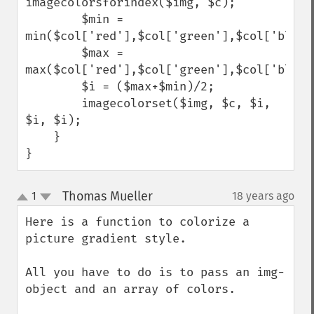
imagecolorsforindex($img, $c);

        $min = 
min($col['red'],$col['green'],$col['blue']
        $max = 
max($col['red'],$col['green'],$col['blue']
        $i = ($max+$min)/2;

        imagecolorset($img, $c, $i, 
$i, $i);

    }

}
Thomas Mueller
1
18 years ago
¶
up
down
Here is a function to colorize a 
picture gradient style.

All you have to do is to pass an img-
object and an array of colors.
