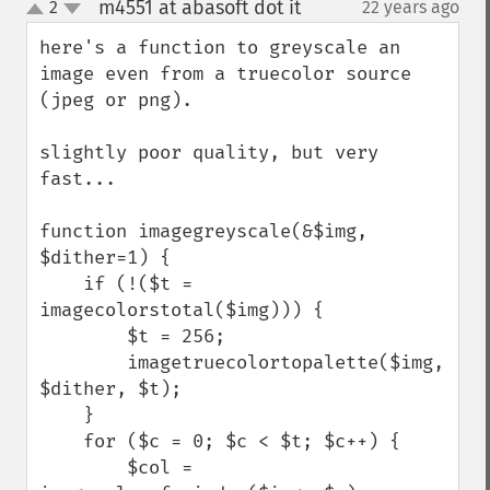
m4551 at abasoft dot it
2
22 years ago
¶
up
down
here's a function to greyscale an 
image even from a truecolor source 
(jpeg or png).

slightly poor quality, but very 
fast...

function imagegreyscale(&$img, 
$dither=1) {    

    if (!($t = 
imagecolorstotal($img))) {

        $t = 256;

        imagetruecolortopalette($img, 
$dither, $t);    

    }

    for ($c = 0; $c < $t; $c++) {    

        $col = 