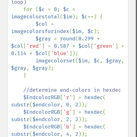
loop)

for (
$c 
= 
0
; 
$c 
< 
imagecolorstotal
(
$im
); 
$c
++) {

$col 
= 
imagecolorsforindex
(
$im
, 
$c
);

$gray 
= 
round
(
0.299 
* 
$col
[
'red'
] + 
0.587 
* 
$col
[
'green'
] + 
0.114 
* 
$col
[
'blue'
]);

imagecolorset
(
$im
, 
$c
, 
$gray
, 
$gray
, 
$gray
);

    }

//determine end-colors in hexdec

$EndcolorRGB
[
'r'
] = 
hexdec
( 
substr
(
$endcolor
, 
0
, 
2
));

$EndcolorRGB
[
'g'
] = 
hexdec
( 
substr
(
$endcolor
, 
2
, 
2
));

$EndcolorRGB
[
'b'
] = 
hexdec
( 
substr
(
$endcolor
, 
4
, 
2
));
