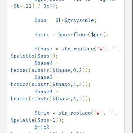
+
$b
*
.11
) / 
0xFF
;

$pos 
= 
$l
*
$grayscale
;

$perc 
= 
$pos
-
floor
(
$pos
);

$tbase 
= 
str_replace
(
"#"
, 
''
, 
$palette
[
$pos
]);

$baseR 
= 
hexdec
(
substr
(
$tbase
,
0
,
2
));

$baseG 
= 
hexdec
(
substr
(
$tbase
,
2
,
2
));

$baseB 
= 
hexdec
(
substr
(
$tbase
,
4
,
2
));

$tmix 
= 
str_replace
(
"#"
, 
''
, 
$palette
[
$pos
+
1
]);

$mixR 
= 