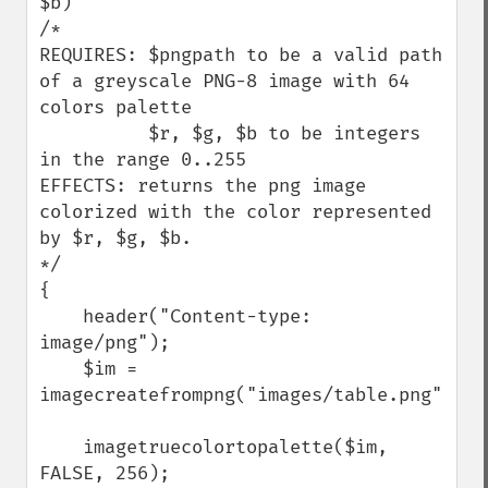
$b) 

/*

REQUIRES: $pngpath to be a valid path 
of a greyscale PNG-8 image with 64 
colors palette

          $r, $g, $b to be integers 
in the range 0..255

EFFECTS: returns the png image 
colorized with the color represented 
by $r, $g, $b.

*/

{

    header("Content-type: 
image/png");

    $im = 
imagecreatefrompng("images/table.png");

    imagetruecolortopalette($im, 
FALSE, 256); 
