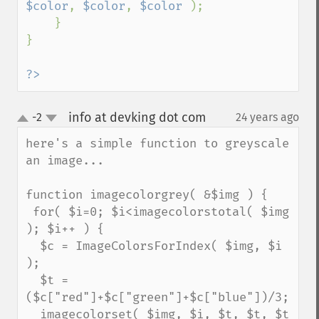
$color
, 
$color
, 
$color 
);

    }

}

?>
info at devking dot com
-2
24 years ago
¶
up
down
here's a simple function to greyscale 
an image...

function imagecolorgrey( &$img ) {

 for( $i=0; $i<imagecolorstotal( $img 
); $i++ ) {

  $c = ImageColorsForIndex( $img, $i 
);

  $t = 
($c["red"]+$c["green"]+$c["blue"])/3;

  imagecolorset( $img, $i, $t, $t, $t 