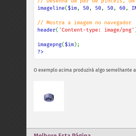
imageline
(
$im
, 
50
, 
50
, 
50
, 
60
, 
I
header
(
'Content-type: image/png'
imagepng
(
$im
?>
O exemplo acima produzirá algo semelhante a
Melhore Esta Página