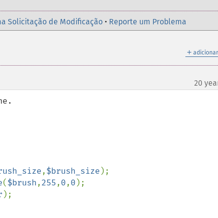
a Solicitação de Modificação
•
Reporte um Problema
＋
adicionar
20 yea
e.

rush_size
,
$brush_size
e
(
$brush
,
255
,
0
,
0
r