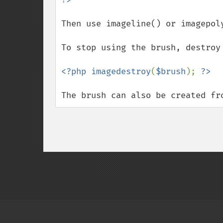
Then use imageline() or imagepol
To stop using the brush, destroy 
<?php imagedestroy
(
$brush
); 
The brush can also be created fr
Copyright © 2001-2026 The PHP Documentati