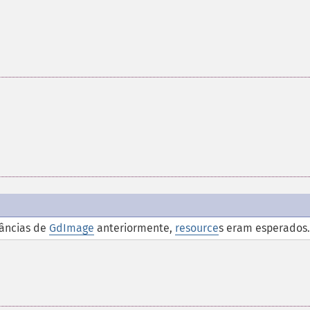
âncias de
GdImage
anteriormente,
resource
s eram esperados.