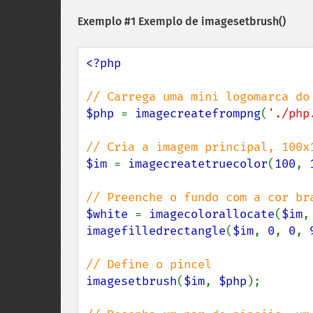
Exemplo #1 Exemplo de
imagesetbrush()
<?php

$php 
= 
imagecreatefrompng
(
'./php
$im 
= 
imagecreatetruecolor
(
100
, 
$white 
= 
imagecolorallocate
(
$im
,
imagefilledrectangle
(
$im
, 
0
, 
0
, 
imagesetbrush
(
$im
, 
$php
);
