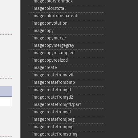
imagecolorsforindex
imagecolorstotal
imagecolortransparent
imageconvolution
imagecopy
imagecopymerge
imagecopymergegray
imagecopyresampled
imagecopyresized
imagecreate
imagecreatefromavif
imagecreatefrombmp
imagecreatefromgd
imagecreatefromgd2
imagecreatefromgd2part
imagecreatefromgif
imagecreatefromjpeg
imagecreatefrompng
imagecreatefromstring