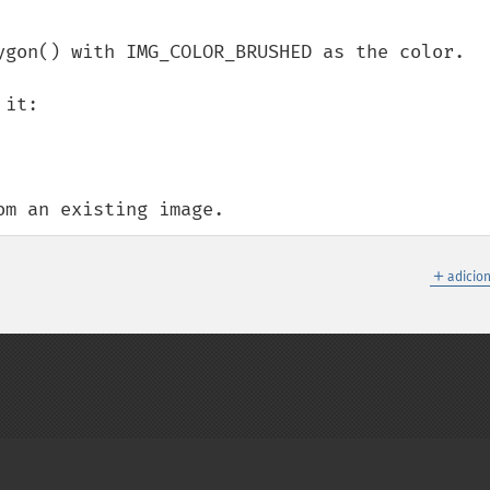
ygon() with IMG_COLOR_BRUSHED as the color.

it:

om an existing image.
＋
adicio
on Group
My PHP.net
Contact
Other PHP.net sites