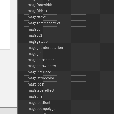
imagefontwidth
imageftbbox
imagefttext
imagegammacorrect
imagegd
imagegd2
imagegetclip
imagegetinterpolation
imagegif
imagegrabscreen
imagegrabwindow
imageinterlace
imageistruecolor
imagejpeg
imagelayereffect
imageline
imageloadfont
imageopenpolygon