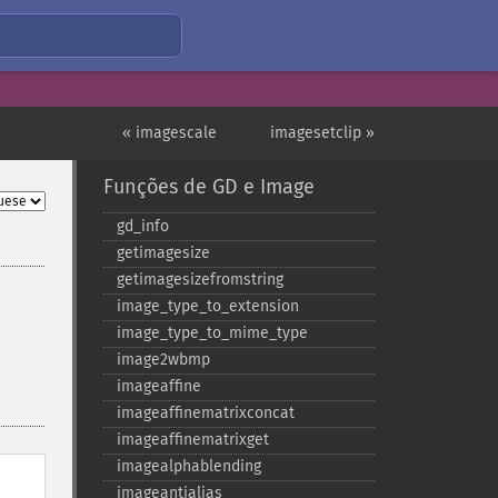
« imagescale
imagesetclip »
Funções de GD e Image
gd_​info
getimagesize
getimagesizefromstring
image_​type_​to_​extension
image_​type_​to_​mime_​type
image2wbmp
imageaffine
imageaffinematrixconcat
imageaffinematrixget
imagealphablending
imageantialias