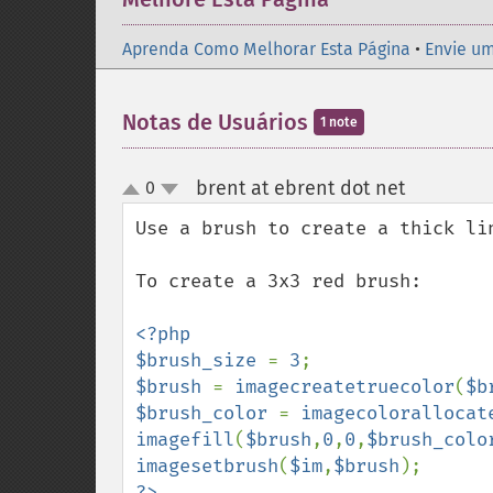
Aprenda Como Melhorar Esta Página
•
Envie um
Notas de Usuários
1 note
brent at ebrent dot net
0
¶
up
down
Use a brush to create a thick lin
To create a 3x3 red brush:

<?php

$brush_size 
= 
3
$brush 
= 
imagecreatetruecolor
(
$b
$brush_color 
= 
imagecolorallocat
imagefill
(
$brush
,
0
,
0
,
$brush_colo
imagesetbrush
(
$im
,
$brush