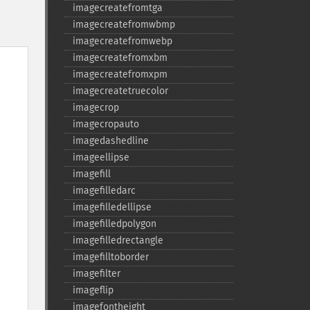
imagecreatefromtga
imagecreatefromwbmp
imagecreatefromwebp
imagecreatefromxbm
imagecreatefromxpm
imagecreatetruecolor
imagecrop
imagecropauto
imagedashedline
imageellipse
imagefill
imagefilledarc
imagefilledellipse
imagefilledpolygon
imagefilledrectangle
imagefilltoborder
imagefilter
imageflip
imagefontheight