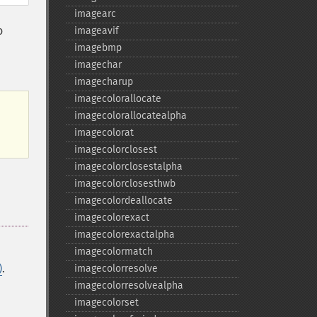
imagearc
o
imageavif
imagebmp
imagechar
imagecharup
imagecolorallocate
imagecolorallocatealpha
imagecolorat
imagecolorclosest
imagecolorclosestalpha
imagecolorclosesthwb
imagecolordeallocate
imagecolorexact
imagecolorexactalpha
imagecolormatch
)
.
imagecolorresolve
imagecolorresolvealpha
imagecolorset