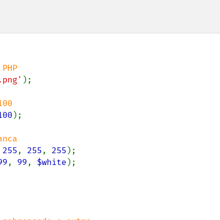
.png'
);

100
);

 
255
, 
255
, 
255
99
, 
99
, 
$white
);
