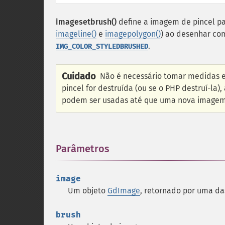
imagesetbrush()
define a imagem de pincel pa
imageline()
e
imagepolygon()
) ao desenhar com
.
IMG_COLOR_STYLEDBRUSHED
Cuidado
Não é necessário tomar medidas e
pincel for destruída (ou se o PHP destruí-la),
podem ser usadas até que uma nova imagem d
Parâmetros
¶
image
Um objeto
GdImage
, retornado por uma d
brush