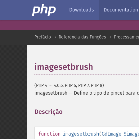
Downloads
Documentation
Prefácio
Referência das Funções
Processamen
imagesetbrush
(PHP 4 >= 4.0.6, PHP 5, PHP 7, PHP 8)
imagesetbrush
—
Define o tipo de pincel para
Descrição
¶
function
imagesetbrush
(
GdImage
$imag