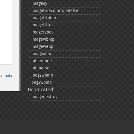
imagesy
imagetruecolortopalette
imagettfbbox
imagettftext
imagetypes
imagewbmp
imagewebp
imagexbm
iptcembed
iptcparse
jpeg2wbmp
nar nota
png2wbmp
Deprecated
imagedestroy
Privacy policy