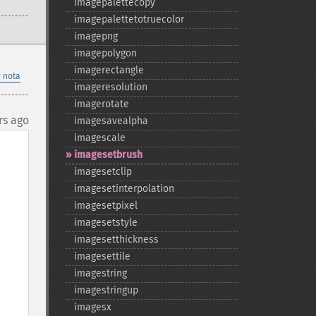
imagepalettecopy
imagepalettetotruecolor
imagepng
imagepolygon
imagerectangle
 nota
imageresolution
imagerotate
rs ago
imagesavealpha
imagescale
imagesetbrush
imagesetclip
imagesetinterpolation
imagesetpixel
imagesetstyle
imagesetthickness
imagesettile
imagestring
imagestringup
imagesx