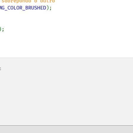
MG_COLOR_BRUSHED
);

);

: