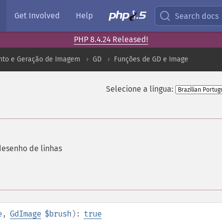
Get Involved
Help
Search docs
PHP 8.4.24 Released!
to e Geração de Imagem
GD
Funções de GD e Image
Selecione a língua:
 desenho de linhas
e
,
GdImage
$brush
):
true