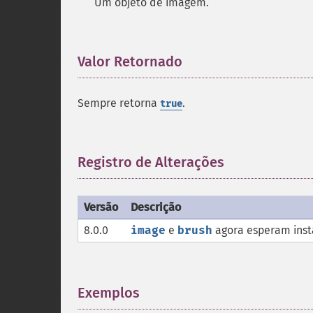
Um objeto de imagem.
Valor Retornado
¶
Sempre retorna
.
true
Registro de Alterações
¶
Versão
Descrição
8.0.0
image
e
brush
agora esperam inst
Exemplos
¶