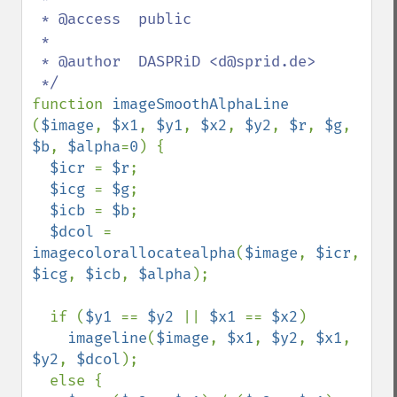
 * @access  public

 *

 * @author  DASPRiD <d@sprid.de>

function 
imageSmoothAlphaLine 
(
$image
, 
$x1
, 
$y1
, 
$x2
, 
$y2
, 
$r
, 
$g
, 
$b
, 
$alpha
=
0
) {

$icr 
= 
$r
;

$icg 
= 
$g
;

$icb 
= 
$b
;

$dcol 
= 
imagecolorallocatealpha
(
$image
, 
$icr
, 
$icg
, 
$icb
, 
$alpha
);

  if (
$y1 
== 
$y2 
|| 
$x1 
== 
$x2
) 

imageline
(
$image
, 
$x1
, 
$y2
, 
$x1
, 
$y2
, 
$dcol
);

  else {
