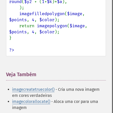
round
(
$y2 
+ (
1
+
$k
)*
$a
),

    );

imagefilledpolygon
(
$image
, 
$points
, 
4
, 
$color
);

    return 
imagepolygon
(
$image
, 
$points
, 
4
, 
$color
);

}

?>
Veja Também
¶
imagecreatetruecolor()
- Cria uma nova imagem
em cores verdadeiras
imagecolorallocate()
- Aloca uma cor para uma
imagem