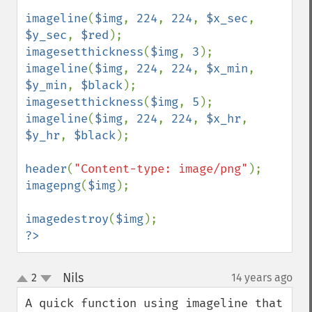
imageline
(
$img
, 
224
, 
224
, 
$x_sec
, 
$y_sec
, 
$red
imagesetthickness
(
$img
, 
3
imageline
(
$img
, 
224
, 
224
, 
$x_min
, 
$y_min
, 
$black
imagesetthickness
(
$img
, 
5
imageline
(
$img
, 
224
, 
224
, 
$x_hr
, 
$y_hr
, 
$black
);

header
(
"Content-type: image/png"
imagepng
(
$img
);

imagedestroy
(
$img
?>
Nils
2
14 years ago
¶
up
down
A quick function using imageline that 