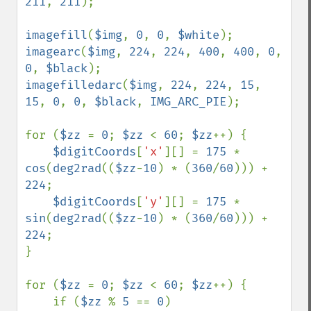
211
, 
211
);

imagefill
(
$img
, 
0
, 
0
, 
$white
imagearc
(
$img
, 
224
, 
224
, 
400
, 
400
, 
0
, 
0
, 
$black
imagefilledarc
(
$img
, 
224
, 
224
, 
15
, 
15
, 
0
, 
0
, 
$black
, 
IMG_ARC_PIE
);

for (
$zz 
= 
0
; 
$zz 
< 
60
; 
$zz
++) {

$digitCoords
[
'x'
][] = 
175 
* 
cos
(
deg2rad
((
$zz
-
10
) * (
360
/
60
))) + 
224
;

$digitCoords
[
'y'
][] = 
175 
* 
sin
(
deg2rad
((
$zz
-
10
) * (
360
/
60
))) + 
224
;

}

for (
$zz 
= 
0
; 
$zz 
< 
60
; 
$zz
++) {

    if (
$zz 
% 
5 
== 
0
)
