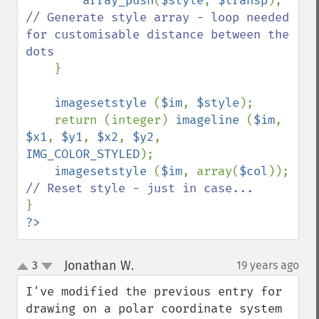
array_push
(
$style
, 
$transp
);    
// Generate style array - loop needed 
for customisable distance between the 
dots

}

imagesetstyle 
(
$im
, 
$style
);

    return (integer) 
imageline 
(
$im
, 
$x1
, 
$y1
, 
$x2
, 
$y2
, 
IMG_COLOR_STYLED
);

imagesetstyle 
(
$im
, array(
$col
));  
?>
Jonathan W.
3
19 years ago
¶
up
down
I've modified the previous entry for 
drawing on a polar coordinate system 