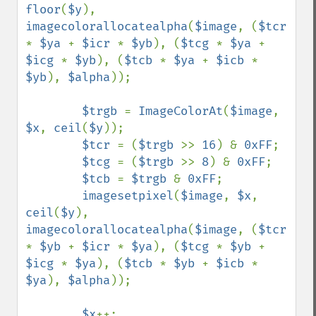
floor
(
$y
), 
imagecolorallocatealpha
(
$image
, (
$tcr 
* 
$ya 
+ 
$icr 
* 
$yb
), (
$tcg 
* 
$ya 
+ 
$icg 
* 
$yb
), (
$tcb 
* 
$ya 
+ 
$icb 
* 
$yb
), 
$alpha
));

$trgb 
= 
ImageColorAt
(
$image
, 
$x
, 
ceil
(
$y
));

$tcr 
= (
$trgb 
>> 
16
) & 
0xFF
;

$tcg 
= (
$trgb 
>> 
8
) & 
0xFF
;

$tcb 
= 
$trgb 
& 
0xFF
;

imagesetpixel
(
$image
, 
$x
, 
ceil
(
$y
), 
imagecolorallocatealpha
(
$image
, (
$tcr 
* 
$yb 
+ 
$icr 
* 
$ya
), (
$tcg 
* 
$yb 
+ 
$icg 
* 
$ya
), (
$tcb 
* 
$yb 
+ 
$icb 
* 
$ya
), 
$alpha
));

$x
++;
