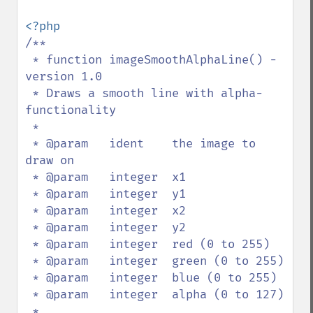
/**

 * function imageSmoothAlphaLine() - 
version 1.0

 * Draws a smooth line with alpha-
functionality

 *

 * @param   ident    the image to 
draw on

 * @param   integer  x1

 * @param   integer  y1

 * @param   integer  x2

 * @param   integer  y2

 * @param   integer  red (0 to 255)

 * @param   integer  green (0 to 255)

 * @param   integer  blue (0 to 255)

 * @param   integer  alpha (0 to 127)

 *
