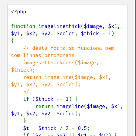
<?php

function 
imagelinethick
(
$image
, 
$x1
, 
$y1
, 
$x2
, 
$y2
, 
$color
, 
$thick 
= 
1
)

{

/* desta forma só funciona bem 
com linhas ortogonais

    imagesetthickness($image, 
$thick);

    return imageline($image, $x1, 
$y1, $x2, $y2, $color);

    */

if (
$thick 
== 
1
) {

        return 
imageline
(
$image
, 
$x1
, 
$y1
, 
$x2
, 
$y2
, 
$color
);

    }

$t 
= 
$thick 
/ 
2 
- 
0.5
;

    if (
$x1 
== 
$x2 
|| 
$y1 
== 
$y2
) {
