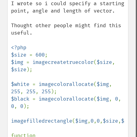
I wrote so i could specify a starting 
point, angle and length of vector.

Thought other people might find this 
useful.

<?php

$size 
= 
600
$img 
= 
imagecreatetruecolor
(
$size
, 
$size
);

$white 
= 
imagecolorallocate
(
$img
, 
255
, 
255
, 
255
$black 
= 
imagecolorallocate
(
$img
, 
0
, 
0
, 
0
);

imagefilledrectangle
(
$img
,
0
,
0
,
$size
,
$size
function 