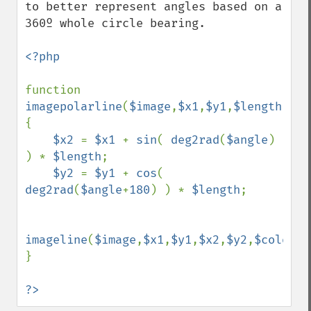
to better represent angles based on a 
360º whole circle bearing.

<?php

function 
imagepolarline
(
$image
,
$x1
,
$y1
,
$length
,
$an
{

$x2 
= 
$x1 
+ 
sin
( 
deg2rad
(
$angle
) 
) * 
$length
;

$y2 
= 
$y1 
+ 
cos
( 
deg2rad
(
$angle
+
180
) ) * 
$length
;

imageline
(
$image
,
$x1
,
$y1
,
$x2
,
$y2
,
$color
);

}

?>