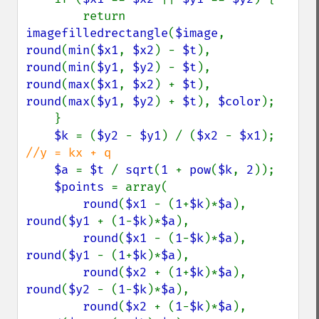
        return 
imagefilledrectangle
(
$image
, 
round
(
min
(
$x1
, 
$x2
) - 
$t
), 
round
(
min
(
$y1
, 
$y2
) - 
$t
), 
round
(
max
(
$x1
, 
$x2
) + 
$t
), 
round
(
max
(
$y1
, 
$y2
) + 
$t
), 
$color
);

    }

$k 
= (
$y2 
- 
$y1
) / (
$x2 
- 
$x1
); 
//y = kx + q

$a 
= 
$t 
/ 
sqrt
(
1 
+ 
pow
(
$k
, 
2
));

$points 
= array(

round
(
$x1 
- (
1
+
$k
)*
$a
), 
round
(
$y1 
+ (
1
-
$k
)*
$a
),

round
(
$x1 
- (
1
-
$k
)*
$a
), 
round
(
$y1 
- (
1
+
$k
)*
$a
),

round
(
$x2 
+ (
1
+
$k
)*
$a
), 
round
(
$y2 
- (
1
-
$k
)*
$a
),

round
(
$x2 
+ (
1
-
$k
)*
$a
), 