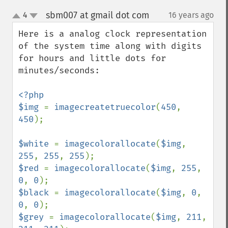
sbm007 at gmail dot com
4
16 years ago
¶
up
down
Here is a analog clock representation 
of the system time along with digits 
for hours and little dots for 
minutes/seconds:

<?php

$img 
= 
imagecreatetruecolor
(
450
, 
450
);

$white 
= 
imagecolorallocate
(
$img
, 
255
, 
255
, 
255
$red 
= 
imagecolorallocate
(
$img
, 
255
, 
0
, 
0
$black 
= 
imagecolorallocate
(
$img
, 
0
, 
0
, 
0
$grey 
= 
imagecolorallocate
(
$img
, 
211
, 