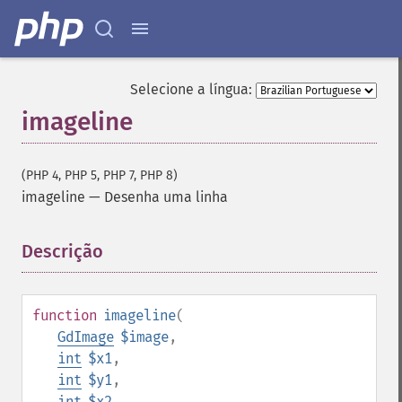
Selecione a língua:
imageline
(PHP 4, PHP 5, PHP 7, PHP 8)
imageline
—
Desenha uma linha
Descrição
¶
function
imageline
(
GdImage
$image
,
int
$x1
,
int
$y1
,
int
$x2
,