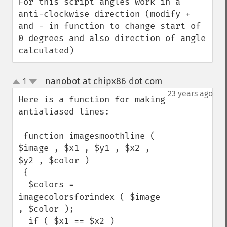
For this script angles work in a 
anti-clockwise direction (modify + 
and - in function to change start of 
0 degrees and also direction of angle 
calculated)
nanobot at chipx86 dot com
1
¶
up
down
23 years ago
Here is a function for making 
antialiased lines:

 function imagesmoothline ( 
$image , $x1 , $y1 , $x2 , 
$y2 , $color )

 {

  $colors = 
imagecolorsforindex ( $image 
, $color );

  if ( $x1 == $x2 )
