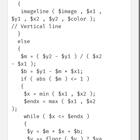
  {

   imageline ( $image , $x1 , 
$y1 , $x2 , $y2 , $color ); 
// Vertical line

  }

  else

  {

   $m = ( $y2 - $y1 ) / ( $x2 
- $x1 );

   $b = $y1 - $m * $x1;

   if ( abs ( $m ) <= 1 )

   {

    $x = min ( $x1 , $x2 );

    $endx = max ( $x1 , $x2 
);

    while ( $x <= $endx )

    {

     $y = $m * $x + $b;

     $y == floor ( $y ) ? $ya 