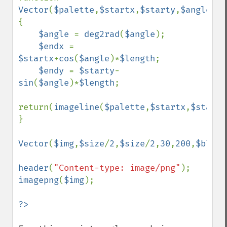
Vector
(
$palette
,
$startx
,
$starty
,
$angle
,
$l
{

$angle 
= 
deg2rad
(
$angle
);

$endx 
= 
$startx
+
cos
(
$angle
)*
$length
;

$endy 
= 
$starty
-
sin
(
$angle
)*
$length
;

return(
imageline
(
$palette
,
$startx
,
$starty
}

Vector
(
$img
,
$size
/
2
,
$size
/
2
,
30
,
200
,
$black
header
(
"Content-type: image/png"
imagepng
(
$img
);
