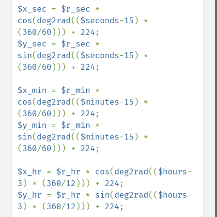
$x_sec 
= 
$r_sec 
* 
cos
(
deg2rad
((
$seconds
-
15
) * 
(
360
/
60
))) + 
224
$y_sec 
= 
$r_sec 
* 
sin
(
deg2rad
((
$seconds
-
15
) * 
(
360
/
60
))) + 
224
;

$x_min 
= 
$r_min 
* 
cos
(
deg2rad
((
$minutes
-
15
) * 
(
360
/
60
))) + 
224
$y_min 
= 
$r_min 
* 
sin
(
deg2rad
((
$minutes
-
15
) * 
(
360
/
60
))) + 
224
;

$x_hr 
= 
$r_hr 
* 
cos
(
deg2rad
((
$hours
-
3
) * (
360
/
12
))) + 
224
$y_hr 
= 
$r_hr 
* 
sin
(
deg2rad
((
$hours
-
3
) * (
360
/
12
))) + 
224
;
