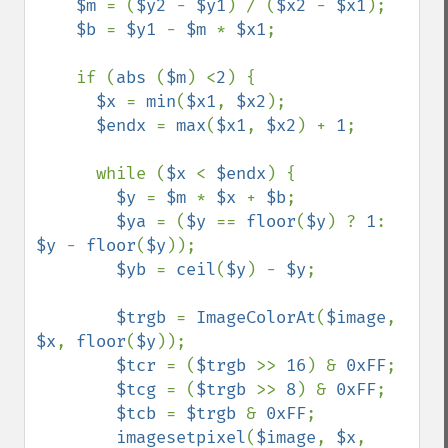
$m 
= (
$y2 
- 
$y1
) / (
$x2 
- 
$x1
);

$b 
= 
$y1 
- 
$m 
* 
$x1
;

    if (
abs 
(
$m
) <
2
) {

$x 
= 
min
(
$x1
, 
$x2
);

$endx 
= 
max
(
$x1
, 
$x2
) + 
1
;

      while (
$x 
< 
$endx
) {

$y 
= 
$m 
* 
$x 
+ 
$b
;

$ya 
= (
$y 
== 
floor
(
$y
) ? 
1
: 
$y 
- 
floor
(
$y
));

$yb 
= 
ceil
(
$y
) - 
$y
;

$trgb 
= 
ImageColorAt
(
$image
, 
$x
, 
floor
(
$y
));

$tcr 
= (
$trgb 
>> 
16
) & 
0xFF
;

$tcg 
= (
$trgb 
>> 
8
) & 
0xFF
;

$tcb 
= 
$trgb 
& 
0xFF
;

imagesetpixel
(
$image
, 
$x
, 