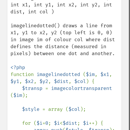
int x1, int y1, int x2, int y2, int 
dist, int col )

imagelinedotted() draws a line from 
x1, y1 to x2, y2 (top left is 0, 0) 
in image im of colour col where dist 
defines the distance (measured in 
pixels) between one dot and another.

function 
imagelinedotted 
(
$im
, 
$x1
, 
$y1
, 
$x2
, 
$y2
, 
$dist
, 
$col
) {

$transp 
= 
imagecolortransparent 
(
$im
);

$style 
= array (
$col
);

    for (
$i
=
0
; 
$i
<
$dist
; 
$i
++) {
