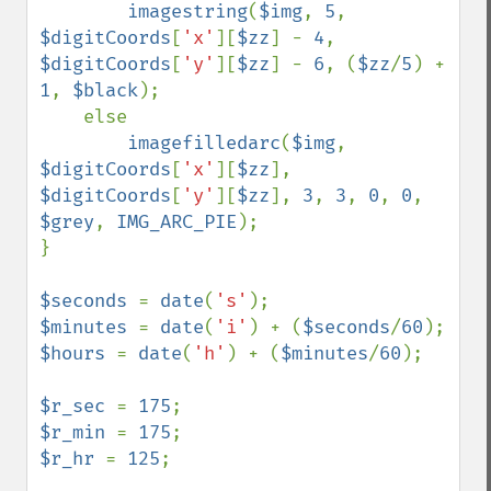
imagestring
(
$img
, 
5
, 
$digitCoords
[
'x'
][
$zz
] - 
4
, 
$digitCoords
[
'y'
][
$zz
] - 
6
, (
$zz
/
5
) + 
1
, 
$black
);

    else

imagefilledarc
(
$img
, 
$digitCoords
[
'x'
][
$zz
], 
$digitCoords
[
'y'
][
$zz
], 
3
, 
3
, 
0
, 
0
, 
$grey
, 
IMG_ARC_PIE
);

}

$seconds 
= 
date
(
's'
$minutes 
= 
date
(
'i'
) + (
$seconds
/
60
$hours 
= 
date
(
'h'
) + (
$minutes
/
60
);

$r_sec 
= 
175
$r_min 
= 
175
$r_hr 
= 
125
;
