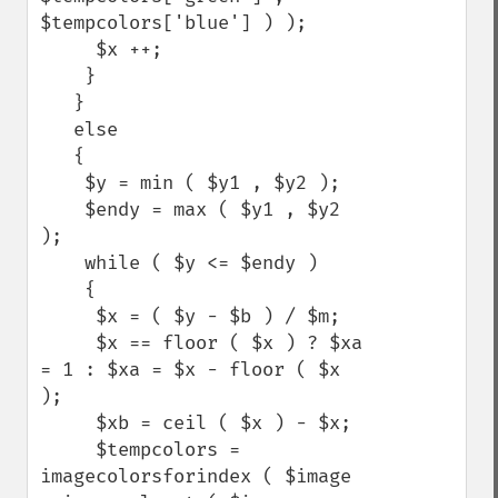
$tempcolors['blue'] ) );

     $x ++;

    }

   }

   else

   {

    $y = min ( $y1 , $y2 );

    $endy = max ( $y1 , $y2 
);

    while ( $y <= $endy )

    {

     $x = ( $y - $b ) / $m;

     $x == floor ( $x ) ? $xa 
= 1 : $xa = $x - floor ( $x 
);

     $xb = ceil ( $x ) - $x;

     $tempcolors = 
imagecolorsforindex ( $image 