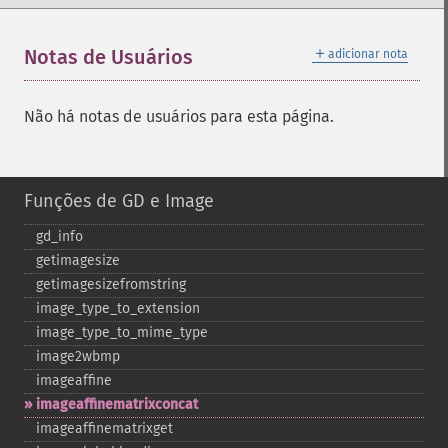
＋
Notas de Usuários
adicionar nota
Não há notas de usuários para esta página.
Funções de GD e Image
gd_​info
getimagesize
getimagesizefromstring
image_​type_​to_​extension
image_​type_​to_​mime_​type
image2wbmp
imageaffine
imageaffinematrixconcat
imageaffinematrixget