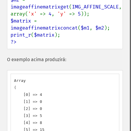
imageaffinematrixget
(
IMG_AFFINE_SCALE
, 
array(
'x' 
=> 
4
, 
'y' 
=> 
5
$matrix 
= 
imageaffinematrixconcat
(
$m1
, 
$m2
print_r
(
$matrix
?>
O exemplo acima produzirá:
Array

(

    [0] => 4

    [1] => 0

    [2] => 0

    [3] => 5

    [4] => 8

    [5] => 15
