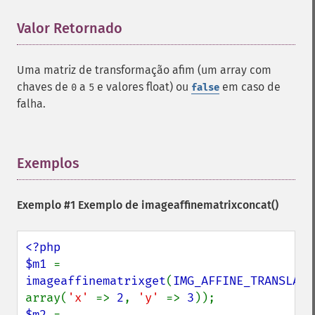
Valor Retornado
¶
Uma matriz de transformação afim (um array com
chaves de
a
e valores float) ou
em caso de
0
5
false
falha.
Exemplos
¶
Exemplo #1 Exemplo de
imageaffinematrixconcat()
<?php

$m1 
= 
imageaffinematrixget
(
IMG_AFFINE_TRANSLATE
array(
'x' 
=> 
2
, 
'y' 
=> 
3
$m2 
= 