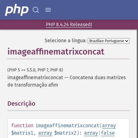
PHP 8.4.24 Released!
Selecione a língua:
imageaffinematrixconcat
(PHP 5 >= 5.5.0, PHP 7, PHP 8)
imageaffinematrixconcat
—
Concatena duas matrizes
de transformação afim
Descrição
¶
function
imageaffinematrixconcat
(
array
$matrix1
,
array
$matrix2
):
array
|
false