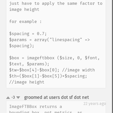
just have to apply the same factor to 
image height

for example :

$spacing = 0.7;

$params = array("linespacing" => 
$spacing);

$box = imageftbbox ($size, 0, $font, 
$text, $params);

$tw=$box[4]-$box[0]; //image width

$th=($box[1]-$box[5])*$spacing; 
//image height
groomed at users dot sf dot net
-3
¶
up
down
22 years ago
ImageFTBBox returns a 
bounding box, not metrics, as 