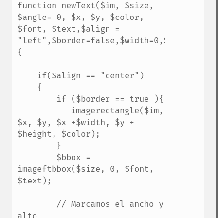
function newText($im, $size, 
$angle= 0, $x, $y, $color, 
$font, $text,$align = 
"left",$border=false,$width=0,$height=0)
{

    if($align == "center")

    {

        if ($border == true ){

           imagerectangle($im, 
$x, $y, $x +$width, $y + 
$height, $color);

        }

        $bbox = 
imageftbbox($size, 0, $font, 
$text);

        // Marcamos el ancho y 
alto
