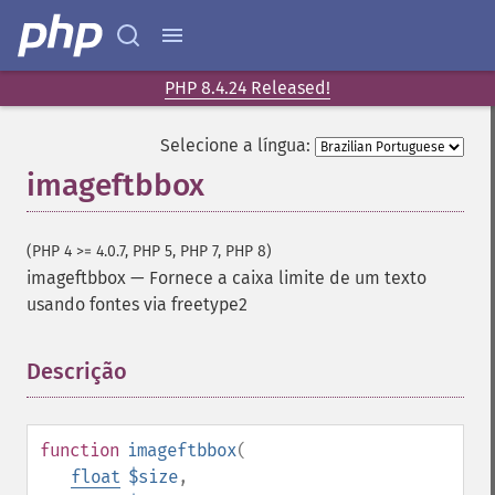
PHP 8.4.24 Released!
Selecione a língua:
imageftbbox
(PHP 4 >= 4.0.7, PHP 5, PHP 7, PHP 8)
imageftbbox
—
Fornece a caixa limite de um texto
usando fontes via freetype2
Descrição
¶
function
imageftbbox
(
float
$size
,