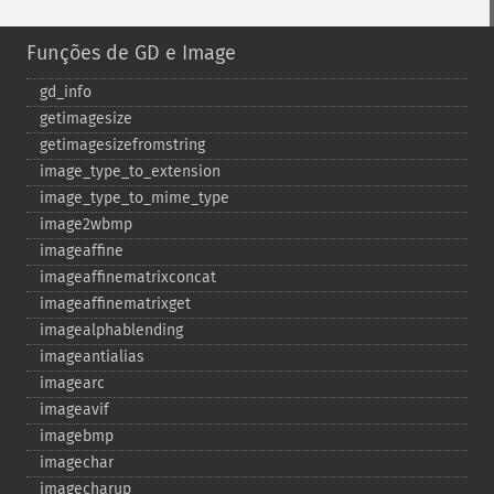
Funções de GD e Image
gd_​info
getimagesize
getimagesizefromstring
image_​type_​to_​extension
image_​type_​to_​mime_​type
image2wbmp
imageaffine
imageaffinematrixconcat
imageaffinematrixget
imagealphablending
imageantialias
imagearc
imageavif
imagebmp
imagechar
imagecharup