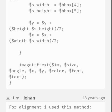
        $s_width  = $bbox[4];

        $s_height = $bbox[5];  

        $y = $y + 
($height-$s_height)/2;

        $x = $x + 
($width-$s_width)/2;

    }

    imagettftext($im, $size, 
$angle, $x, $y, $color, $font, 
$text);

}
Johan
-1
18 years ago
¶
up
down
For alignment i used this method:
