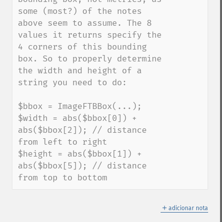
some (most?) of the notes 
above seem to assume. The 8 
values it returns specify the 
4 corners of this bounding 
box. So to properly determine 
the width and height of a 
string you need to do:

$bbox = ImageFTBBox(...);

$width = abs($bbox[0]) + 
abs($bbox[2]); // distance 
from left to right

$height = abs($bbox[1]) + 
abs($bbox[5]); // distance 
from top to bottom
＋
adicionar nota