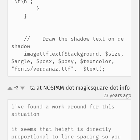
"\r\n";

        }        

    }

    //    Draw the shadow text on de 
shadow

    imagettftext($background, $size, 
$angle, $posx, $posy, $textcolor, 
"fonts/verdanaz.ttf",  $text);
ta at NOSPAM dot magicsquare dot info
-2
up
down
¶
23 years ago
i've found a work around for this 
situation

it seems that height is directly 
proportional to line spacing so you 