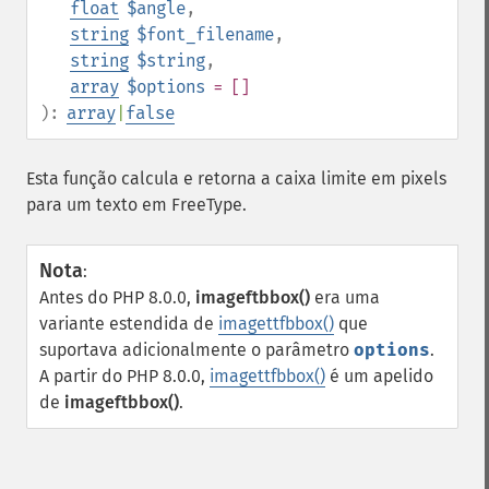
float
$angle
,
string
$font_filename
,
string
$string
,
array
$options
= []
):
array
|
false
Esta função calcula e retorna a caixa limite em pixels
para um texto em FreeType.
Nota
:
Antes do PHP 8.0.0,
imageftbbox()
era uma
variante estendida de
imagettfbbox()
que
suportava adicionalmente o parâmetro
options
.
A partir do PHP 8.0.0,
imagettfbbox()
é um apelido
de
imageftbbox()
.