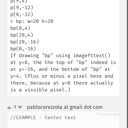
p(9,4)

p(9,-12)

p(0,-12)

< bp: w=20 h=20

bp(0,4)

bp(20,4)

bp(20,-16)

bp(0,-16)

If drawing "bp" using imagefttext() 
at y=0, the the top of "bp" indeed is 
at y=-16, and the bottom of "bp" at 
y=4. (Plus or minus a pixel here and 
there, because at y=0 there actually 
is a vissible pixel.)
pablocorezzola at gmail dot com
-1
¶
up
down
9 years ago
//EXAMPLE - Center text
