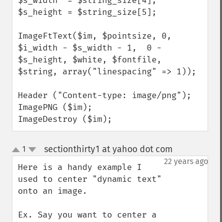
$s_width  = $string_size[4];

$s_height = $string_size[5];

ImageFtText($im, $pointsize, 0, 
$i_width - $s_width - 1,  0 - 
$s_height, $white, $fontfile, 
$string, array("linespacing" => 1));

Header ("Content-type: image/png");

ImagePNG ($im);

ImageDestroy ($im);
sectionthirty1 at yahoo dot com
1
¶
up
down
22 years ago
Here is a handy example I 
used to center "dynamic text" 
onto an image.  

Ex. Say you want to center a 