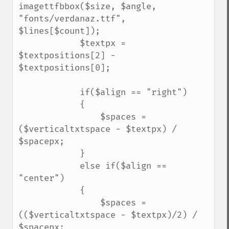
imagettfbbox($size, $angle, 
"fonts/verdanaz.ttf", 
$lines[$count]);            

            $textpx = 
$textpositions[2] - 
$textpositions[0];

            if($align == "right")

            {

                $spaces = 
($verticaltxtspace - $textpx) / 
$spacepx;

            }

            else if($align == 
"center")

            {

                $spaces = 
(($verticaltxtspace - $textpx)/2) / 
$spacepx;
