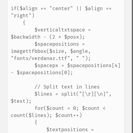
if($align == "center" || $align == 
"right")

    {

        $verticaltxtspace = 
$backwidth - (2 * $posx);        

        $spacepositions = 
imagettfbbox($size, $angle, 
"fonts/verdanaz.ttf", " ");         

        $spacepx = $spacepositions[4] 
- $spacepositions[0];        

        // Split text in lines

        $lines = split("[\r][\n]", 
$text);        

        for($count = 0; $count < 
count($lines); $count++)

        {

            $textpositions = 