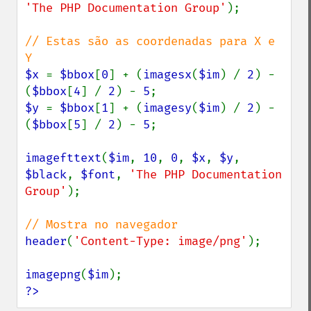
'The PHP Documentation Group'
);

// Estas são as coordenadas para X e 
$x 
= 
$bbox
[
0
] + (
imagesx
(
$im
) / 
2
) - 
(
$bbox
[
4
] / 
2
) - 
5
$y 
= 
$bbox
[
1
] + (
imagesy
(
$im
) / 
2
) - 
(
$bbox
[
5
] / 
2
) - 
5
;

imagefttext
(
$im
, 
10
, 
0
, 
$x
, 
$y
, 
$black
, 
$font
, 
'The PHP Documentation 
Group'
);

header
(
'Content-Type: image/png'
);

imagepng
(
$im
?>