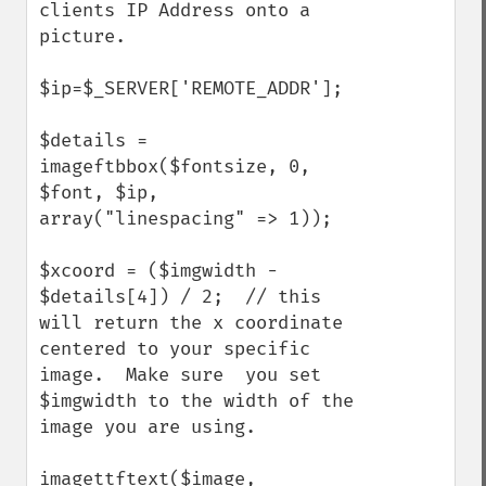
clients IP Address onto a 
picture.  

$ip=$_SERVER['REMOTE_ADDR'];    

$details = 
imageftbbox($fontsize, 0, 
$font, $ip, 
array("linespacing" => 1));

$xcoord = ($imgwidth - 
$details[4]) / 2;  // this 
will return the x coordinate 
centered to your specific 
image.  Make sure  you set 
$imgwidth to the width of the 
image you are using.      

imagettftext($image, 