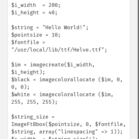
$i_width  = 200;

$i_height = 40;

$string = "Hello World!";

$pointsize = 10;

$fontfile = 
"/usr/local/lib/ttf/Helve.ttf";

$im = imagecreate($i_width, 
$i_height);

$black = imagecolorallocate ($im, 0, 
0, 0);

$white = imagecolorallocate ($im, 
255, 255, 255);

$string_size = 
ImageFtBbox($pointsize, 0, $fontfile, 
$string, array("linespacing" => 1));
