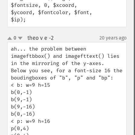
$fontsize, 0, $xcoord, 
$ycoord, $fontcolor, $font, 
$ip);
theo v e -2
0
20 years ago
¶
up
down
ah... the problem between 
imageftbbox() and imagefttext() lies 
in the mirroring of the y-axes.

Below you see, for a font-size 16 the 
boudingboxes of "b", "p" and "bp":

< b: w=9 h=15

b(0,-1)

b(9,-1)

b(9,-16)

b(0,-16)

< p: w=9 h=16

p(0,4)
