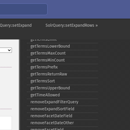
getStatsFields
getTerms
getTermsField
rQuery::setExpand
getTermsIncludeLowerBound
SolrQuery::setExpandRows »
getTermsIncludeUpperBound
getTermsLimit
getTermsLowerBound
getTermsMaxCount
getTermsMinCount
getTermsPrefix
getTermsReturnRaw
getTermsSort
getTermsUpperBound
getTimeAllowed
removeExpandFilterQuery
removeExpandSortField
removeFacetDateField
removeFacetDateOther
removeFacetField