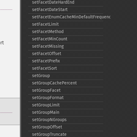
setFacetDateHardEnd
setFacetDateStart
setFacetEnumCacheMinDefaultFrequency
setFacetLimit
setFacetMethod
setFacetMinCount
rt
setFacetMissing
setFacetOffset
setFacetPrefix
setFacetSort
setGroup
setGroupCachePercent
setGroupFacet
setGroupFormat
setGroupLimit
setGroupMain
setGroupNGroups
setGroupOffset
setGroupTruncate