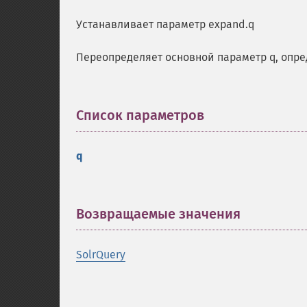
Устанавливает параметр expand.q
Переопределяет основной параметр q, опред
Список параметров
¶
q
Возвращаемые значения
¶
SolrQuery