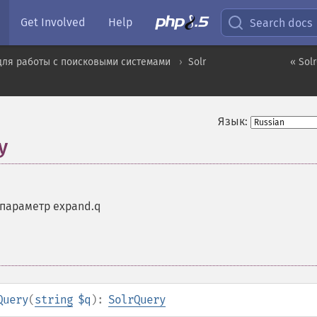
Get Involved
Help
Search docs
для работы с поисковыми системами
Solr
« Sol
Язык:
y
параметр expand.q
Query
(
string
$q
):
SolrQuery