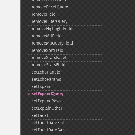
removeFacetQuery
removeField
removeFilterQuery
removeHighlightField
removeMltField
removeMltQueryField
removeSortField
removeStatsFacet
removeStatsField
setEchoHandler
setEchoParams
setExpand
setExpandQuery
setExpandRows
setExplainOther
setFacet
setFacetDateEnd
setFacetDateGap