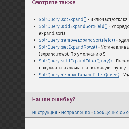
Смотрите также
¶
SolrQuery::setExpand()
- Включает/отключ
SolrQuery::addExpandSortField()
- Упоряд
expand.sort)
SolrQuery::removeExpandSortField()
- Уда
SolrQuery::setExpandRows()
- Устанавлива
(expand.rows). По умолчанию 5
SolrQuery::addExpandFilterQuery()
- Перео
документы включить в основную группу
SolrQuery::removeExpandFilterQuery()
- Уд
Нашли ошибку?
Инструкция
•
Исправление
•
Сообщение об 