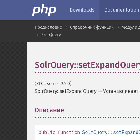
Downloads
Documentation
Предисловие
Справочник функций
Модули 
SolrQuery
SolrQuery::setExpandQuer
(PECL solr >= 2.2.0)
SolrQuery::setExpandQuery
—
Устанавливает 
Описание
¶
public
function
SolrQuery::setExpand