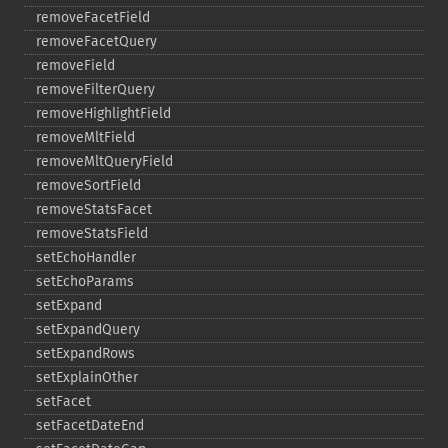
removeFacetField
removeFacetQuery
removeField
removeFilterQuery
removeHighlightField
removeMltField
removeMltQueryField
removeSortField
removeStatsFacet
removeStatsField
setEchoHandler
setEchoParams
setExpand
setExpandQuery
setExpandRows
setExplainOther
setFacet
setFacetDateEnd