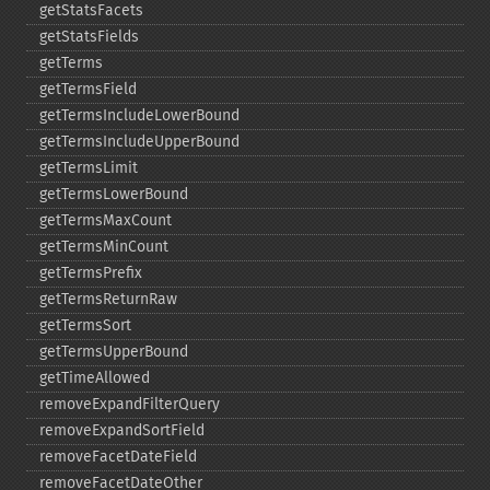
getStatsFacets
getStatsFields
getTerms
getTermsField
getTermsIncludeLowerBound
getTermsIncludeUpperBound
getTermsLimit
getTermsLowerBound
getTermsMaxCount
getTermsMinCount
getTermsPrefix
getTermsReturnRaw
getTermsSort
getTermsUpperBound
getTimeAllowed
removeExpandFilterQuery
removeExpandSortField
removeFacetDateField
removeFacetDateOther