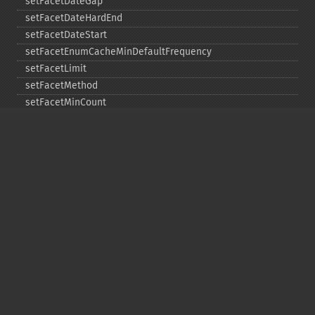
setFacetDateGap
setFacetDateHardEnd
setFacetDateStart
setFacetEnumCacheMinDefaultFrequency
setFacetLimit
setFacetMethod
setFacetMinCount
setFacetMissing
setFacetOffset
setFacetPrefix
setFacetSort
setGroup
setGroupCachePercent
setGroupFacet
setGroupFormat
setGroupLimit
setGroupMain
setGroupNGroups
setGroupOffset