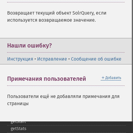
getHighlightSimplePre
getHighlightSnippets
Возвращает текущий объект SolrQuery, если
getHighlightUsePhraseHighlighter
используется возвращаемое значение.
getMlt
getMltBoost
getMltCount
getMltFields
Нашли ошибку?
getMltMaxNumQueryTerms
getMltMaxNumTokens
Инструкция
•
Исправление
•
Сообщение об ошибке
getMltMaxWordLength
getMltMinDocFrequency
＋
Примечания пользователей
Добавить
getMltMinTermFrequency
getMltMinWordLength
getMltQueryFields
Пользователи ещё не добавляли примечания для
getQuery
страницы
getRows
getSortFields
getStart
getStats