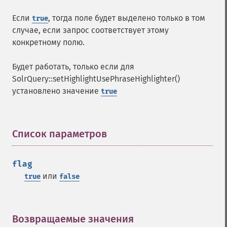
getGroupSortFields
Если
, тогда поле будет выделено только в том
true
getGroupTruncate
случае, если запрос соответствует этому
getHighlight
конкретному полю.
getHighlightAlternateField
getHighlightFields
Будет работать, только если для
getHighlightFormatter
SolrQuery::setHighlightUsePhraseHighlighter()
getHighlightFragmenter
установлено значение
true
getHighlightFragsize
getHighlightHighlightMultiTerm
getHighlightMaxAlternateFieldLength
getHighlightMaxAnalyzedChars
Список параметров
¶
getHighlightMergeContiguous
getHighlightQuery
flag
getHighlightRegexMaxAnalyzedChars
или
true
false
getHighlightRegexPattern
getHighlightRegexSlop
getHighlightRequireFieldMatch
getHighlightSimplePost
Возвращаемые значения
¶