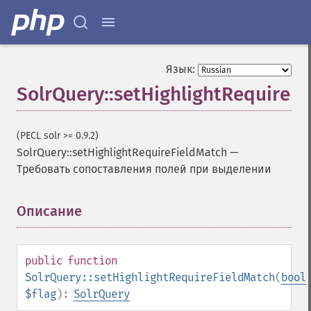
getFacetMinCount
getFacetMissing
getFacetOffset
getFacetPrefix
Язык:
getFacetQueries
SolrQuery::setHighlightRequireF
getFacetSort
getFields
getFilterQueries
(PECL solr >= 0.9.2)
getGroup
SolrQuery::setHighlightRequireFieldMatch
—
getGroupCachePercent
Требовать сопоставления полей при выделении
getGroupFacet
getGroupFields
getGroupFormat
Описание
¶
getGroupFunctions
getGroupLimit
getGroupMain
public
function
getGroupNGroups
SolrQuery::setHighlightRequireFieldMatch
(
bool
getGroupOffset
$flag
):
SolrQuery
getGroupQueries