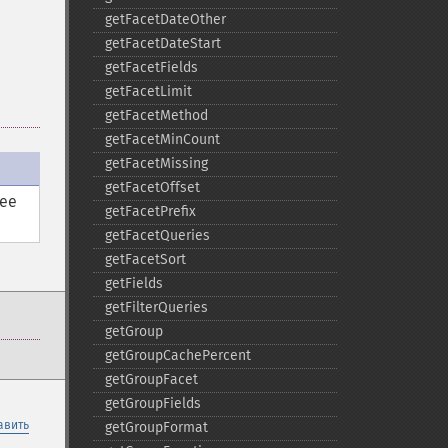
getFacetDateOther
getFacetDateStart
getFacetFields
getFacetLimit
getFacetMethod
getFacetMinCount
getFacetMissing
getFacetOffset
нее
getFacetPrefix
getFacetQueries
getFacetSort
getFields
getFilterQueries
getGroup
getGroupCachePercent
getGroupFacet
getGroupFields
авить
getGroupFormat