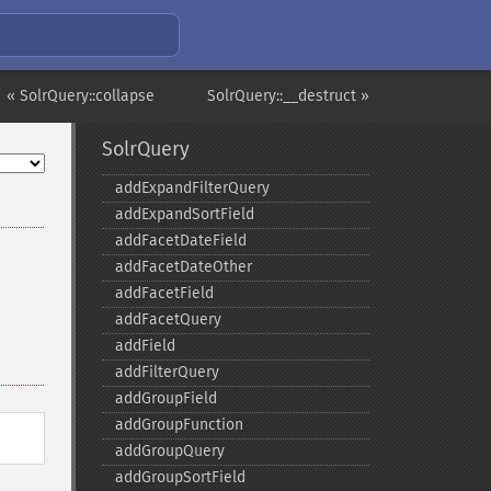
« SolrQuery::collapse
SolrQuery::__destruct »
SolrQuery
addExpandFilterQuery
addExpandSortField
addFacetDateField
addFacetDateOther
addFacetField
addFacetQuery
addField
addFilterQuery
addGroupField
addGroupFunction
addGroupQuery
addGroupSortField