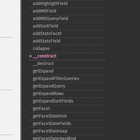
addHighlightField
addMltField
addMltQueryField
addSortField
addStatsFacet
addStatsField
collapse
_​_​construct
_​_​destruct
getExpand
getExpandFilterQueries
getExpandQuery
getExpandRows
getExpandSortFields
getFacet
getFacetDateEnd
getFacetDateFields
getFacetDateGap
getFacetDateHardEnd