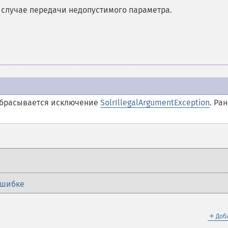
 случае передачи недопустимого параметра.
брасывается исключение
SolrIllegalArgumentException
. Ра
ошибке
＋
Доб