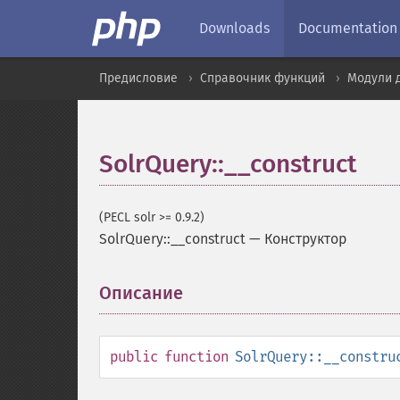
Downloads
Documentation
Предисловие
Справочник функций
Модули 
SolrQuery::__construct
(PECL solr >= 0.9.2)
SolrQuery::__construct
—
Конструктор
Описание
¶
public
function
SolrQuery::__constru