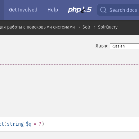
Get Involved
Help
Search docs
для работы с поисковыми системами
Solr
SolrQuery
Язык:
ct
(
string
$q
= ?
)