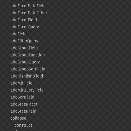
addFacetDateField
addFacetDateOther
addFacetField
addFacetQuery
addField
addFilterQuery
addGroupField
addGroupFunction
addGroupQuery
addGroupSortField
addHighlightField
addMltField
addMltQueryField
addSortField
addStatsFacet
addStatsField
collapse
_​_​construct