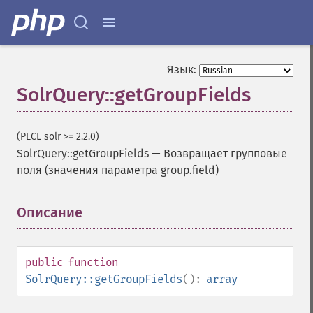
Язык:
SolrQuery::getGroupFields
(PECL solr >= 2.2.0)
SolrQuery::getGroupFields
—
Возвращает групповые
поля (значения параметра group.field)
Описание
¶
public
function
SolrQuery::getGroupFields
():
array