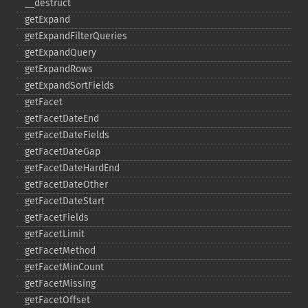
_​_​destruct
getExpand
getExpandFilterQueries
getExpandQuery
getExpandRows
getExpandSortFields
getFacet
getFacetDateEnd
getFacetDateFields
getFacetDateGap
getFacetDateHardEnd
getFacetDateOther
getFacetDateStart
getFacetFields
getFacetLimit
getFacetMethod
getFacetMinCount
getFacetMissing
getFacetOffset