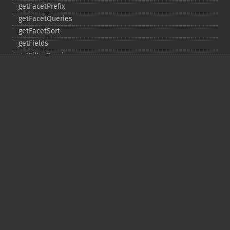
getFacetPrefix
getFacetQueries
getFacetSort
getFields
getFilterQueries
getGroup
getGroupCachePercent
getGroupFacet
getGroupFields
getGroupFormat
getGroupFunctions
getGroupLimit
getGroupMain
getGroupNGroups
getGroupOffset
getGroupQueries
getGroupSortFields
getGroupTruncate
getHighlight