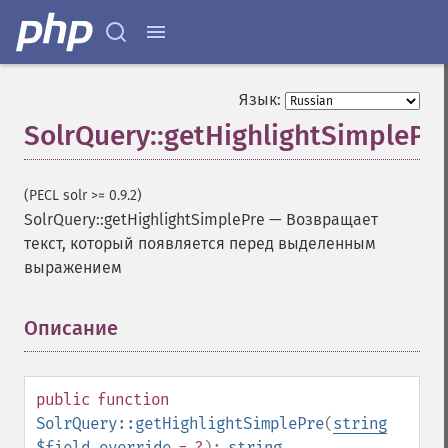
Язык:
SolrQuery::getHighlightSimplePr
(PECL solr >= 0.9.2)
SolrQuery::getHighlightSimplePre
—
Возвращает
текст, который появляется перед выделенным
выражением
Описание
¶
public
function
SolrQuery::getHighlightSimplePre
(
string
$field_override
= ?
):
string