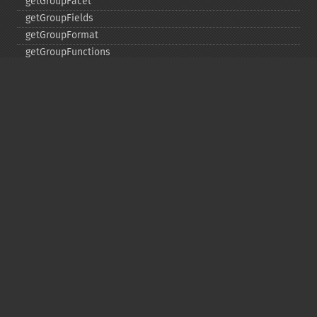
getGroupFacet
getGroupFields
getGroupFormat
getGroupFunctions
getGroupLimit
getGroupMain
getGroupNGroups
getGroupOffset
getGroupQueries
getGroupSortFields
getGroupTruncate
getHighlight
getHighlightAlternateField
getHighlightFields
getHighlightFormatter
getHighlightFragmenter
getHighlightFragsize
getHighlightHighlightMultiTerm
getHighlightMaxAlternateFieldLength