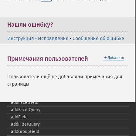
Нашли ошибку?
Инструкция
•
Исправление
•
Сообщение об ошибке
＋
Примечания пользователей
Добавить
SolrQuery
addExpandFilterQuery
Пользователи ещё не добавляли примечания для
addExpandSortField
страницы
addFacetDateField
addFacetDateOther
addFacetField
addFacetQuery
addField
addFilterQuery
addGroupField