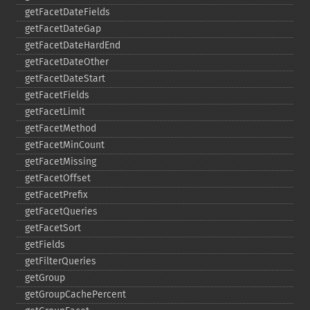
getFacetDateFields
getFacetDateGap
getFacetDateHardEnd
getFacetDateOther
getFacetDateStart
getFacetFields
getFacetLimit
getFacetMethod
getFacetMinCount
getFacetMissing
getFacetOffset
getFacetPrefix
getFacetQueries
getFacetSort
getFields
getFilterQueries
getGroup
getGroupCachePercent