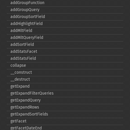
addGroupFunction
addGroupQuery
addGroupSortField
addHighlightField
addMltField
addMltQueryField
addSortField
addStatsFacet
addStatsField
collapse
_​_​construct
_​_​destruct
getExpand
getExpandFilterQueries
getExpandQuery
getExpandRows
getExpandSortFields
getFacet
getFacetDateEnd