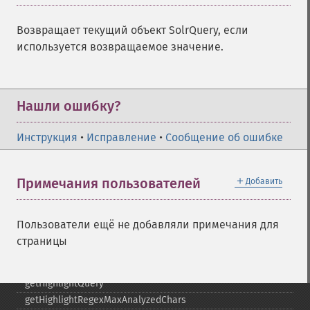
getGroupLimit
getGroupMain
Возвращает текущий объект SolrQuery, если
getGroupNGroups
используется возвращаемое значение.
getGroupOffset
getGroupQueries
getGroupSortFields
getGroupTruncate
Нашли ошибку?
getHighlight
getHighlightAlternateField
Инструкция
•
Исправление
•
Сообщение об ошибке
getHighlightFields
getHighlightFormatter
＋
Примечания пользователей
Добавить
getHighlightFragmenter
getHighlightFragsize
getHighlightHighlightMultiTerm
Пользователи ещё не добавляли примечания для
getHighlightMaxAlternateFieldLength
страницы
getHighlightMaxAnalyzedChars
getHighlightMergeContiguous
getHighlightQuery
getHighlightRegexMaxAnalyzedChars