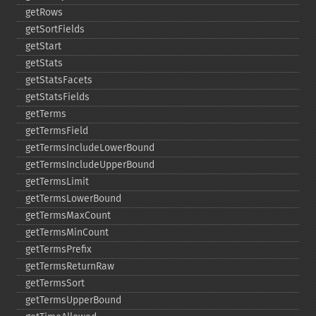
getRows
getSortFields
getStart
getStats
getStatsFacets
getStatsFields
getTerms
getTermsField
getTermsIncludeLowerBound
getTermsIncludeUpperBound
getTermsLimit
getTermsLowerBound
getTermsMaxCount
getTermsMinCount
getTermsPrefix
getTermsReturnRaw
getTermsSort
getTermsUpperBound