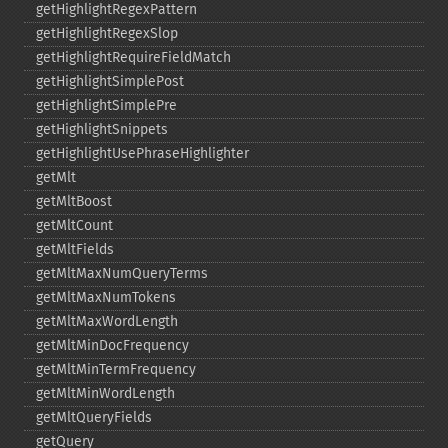
getHighlightRegexPattern
getHighlightRegexSlop
getHighlightRequireFieldMatch
getHighlightSimplePost
getHighlightSimplePre
getHighlightSnippets
getHighlightUsePhraseHighlighter
getMlt
getMltBoost
getMltCount
getMltFields
getMltMaxNumQueryTerms
getMltMaxNumTokens
getMltMaxWordLength
getMltMinDocFrequency
getMltMinTermFrequency
getMltMinWordLength
getMltQueryFields
getQuery