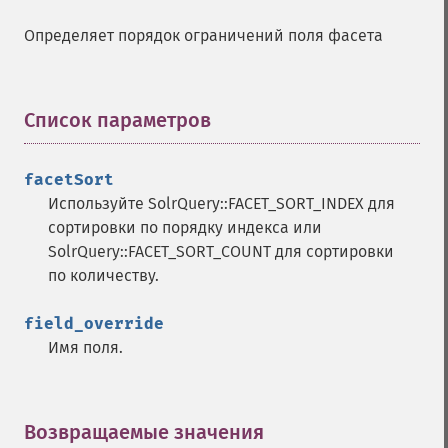
getFacetDateStart
Определяет порядок ограничений поля фасета
getFacetFields
getFacetLimit
getFacetMethod
getFacetMinCount
Список параметров
¶
getFacetMissing
getFacetOffset
facetSort
getFacetPrefix
Используйте SolrQuery::FACET_SORT_INDEX для
getFacetQueries
сортировки по порядку индекса или
getFacetSort
SolrQuery::FACET_SORT_COUNT для сортировки
getFields
по количеству.
getFilterQueries
getGroup
field_override
getGroupCachePercent
Имя поля.
getGroupFacet
getGroupFields
getGroupFormat
getGroupFunctions
Возвращаемые значения
¶