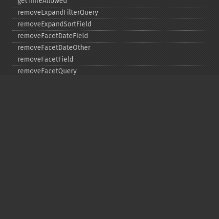
getTimeAllowed
removeExpandFilterQuery
removeExpandSortField
removeFacetDateField
removeFacetDateOther
removeFacetField
removeFacetQuery
removeField
removeFilterQuery
removeHighlightField
removeMltField
removeMltQueryField
removeSortField
removeStatsFacet
removeStatsField
setEchoHandler
setEchoParams
setExpand
setExpandQuery