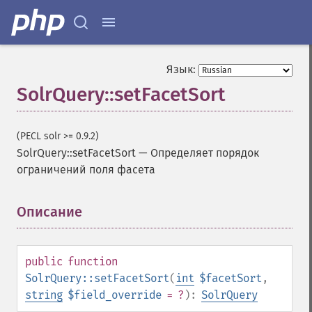
addMltField
addMltQueryField
addSortField
addStatsFacet
Язык:
addStatsField
SolrQuery::setFacetSort
collapse
_​_​construct
_​_​destruct
(PECL solr >= 0.9.2)
getExpand
SolrQuery::setFacetSort
—
Определяет порядок
getExpandFilterQueries
ограничений поля фасета
getExpandQuery
getExpandRows
getExpandSortFields
Описание
¶
getFacet
getFacetDateEnd
getFacetDateFields
public
function
getFacetDateGap
SolrQuery::setFacetSort
(
int
$facetSort
,
getFacetDateHardEnd
string
$field_override
= ?
):
SolrQuery
getFacetDateOther