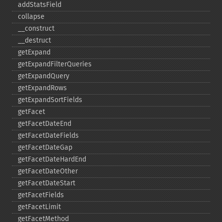
addStatsField
collapse
_​_​construct
_​_​destruct
getExpand
getExpandFilterQueries
getExpandQuery
getExpandRows
getExpandSortFields
getFacet
getFacetDateEnd
getFacetDateFields
getFacetDateGap
getFacetDateHardEnd
getFacetDateOther
getFacetDateStart
getFacetFields
getFacetLimit
getFacetMethod