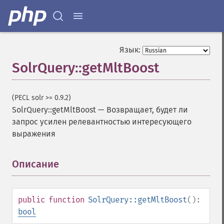
Язык:
SolrQuery::getMltBoost
(PECL solr >= 0.9.2)
SolrQuery::getMltBoost
—
Возвращает, будет ли
запрос усилен релевантностью интересующего
выражения
Описание
¶
public
function
SolrQuery::getMltBoost
():
bool