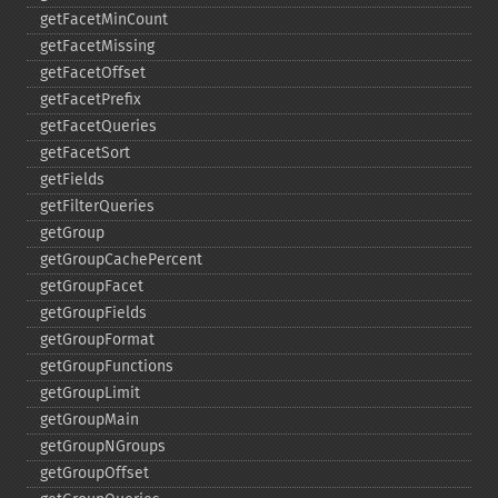
getFacetMinCount
getFacetMissing
getFacetOffset
getFacetPrefix
getFacetQueries
getFacetSort
getFields
getFilterQueries
getGroup
getGroupCachePercent
getGroupFacet
getGroupFields
getGroupFormat
getGroupFunctions
getGroupLimit
getGroupMain
getGroupNGroups
getGroupOffset