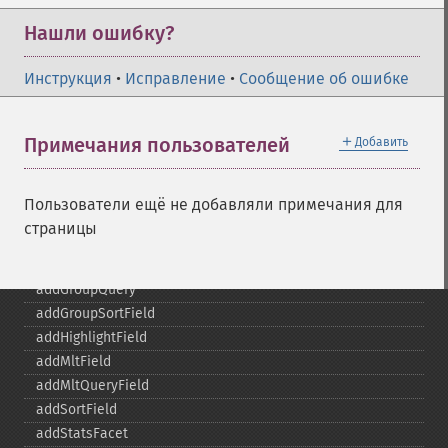
SolrQuery
Нашли ошибку?
addExpandFilterQuery
addExpandSortField
Инструкция
•
Исправление
•
Сообщение об ошибке
addFacetDateField
addFacetDateOther
＋
Примечания пользователей
Добавить
addFacetField
addFacetQuery
addField
Пользователи ещё не добавляли примечания для
addFilterQuery
страницы
addGroupField
addGroupFunction
addGroupQuery
addGroupSortField
addHighlightField
addMltField
addMltQueryField
addSortField
addStatsFacet