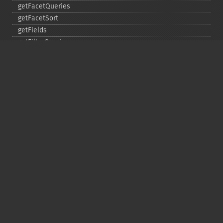
getFacetQueries
getFacetSort
getFields
getFilterQueries
getGroup
getGroupCachePercent
getGroupFacet
getGroupFields
getGroupFormat
getGroupFunctions
getGroupLimit
getGroupMain
getGroupNGroups
getGroupOffset
getGroupQueries
getGroupSortFields
getGroupTruncate
getHighlight
getHighlightAlternateField