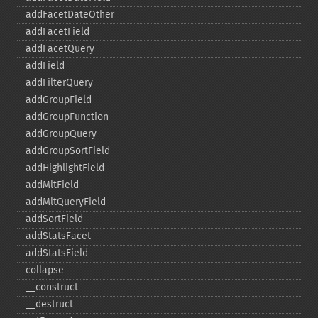
addFacetDateOther
addFacetField
addFacetQuery
addField
addFilterQuery
addGroupField
addGroupFunction
addGroupQuery
addGroupSortField
addHighlightField
addMltField
addMltQueryField
addSortField
addStatsFacet
addStatsField
collapse
_​_​construct
_​_​destruct