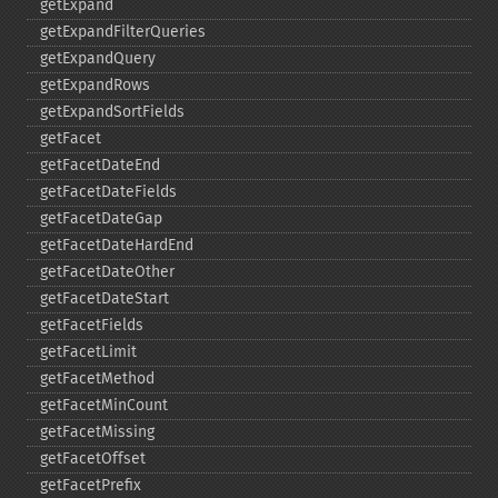
getExpand
getExpandFilterQueries
getExpandQuery
getExpandRows
getExpandSortFields
getFacet
getFacetDateEnd
getFacetDateFields
getFacetDateGap
getFacetDateHardEnd
getFacetDateOther
getFacetDateStart
getFacetFields
getFacetLimit
getFacetMethod
getFacetMinCount
getFacetMissing
getFacetOffset
getFacetPrefix