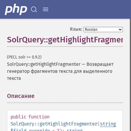
Язык:
SolrQuery::getHighlightFragment
(PECL solr >= 0.9.2)
SolrQuery::getHighlightFragmenter
—
Возвращает
генератор фрагментов текста для выделенного
текста
Описание
¶
public
function
SolrQuery::getHighlightFragmenter
(
string
$field_override
= ?
):
string