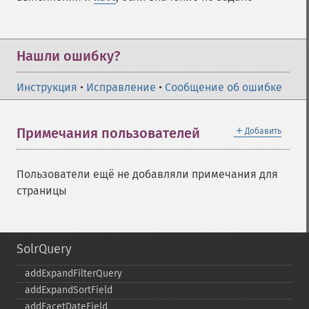
Нашли ошибку?
Инструкция
•
Исправление
•
Сообщение об ошибке
＋
Примечания пользователей
Добавить
Пользователи ещё не добавляли примечания для
страницы
SolrQuery
addExpandFilterQuery
addExpandSortField
addFacetDateField