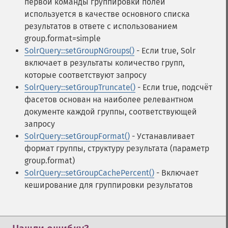
первой команды группировки полей
addSortField
используется в качестве основного списка
addStatsFacet
результатов в ответе с использованием
addStatsField
group.format=simple
collapse
SolrQuery::setGroupNGroups()
- Если true, Solr
_​_​construct
включает в результаты количество групп,
_​_​destruct
которые соответствуют запросу
getExpand
SolrQuery::setGroupTruncate()
- Если true, подсчёт
getExpandFilterQueries
фасетов основан на наиболее релевантном
getExpandQuery
документе каждой группы, соответствующей
getExpandRows
запросу
getExpandSortFields
SolrQuery::setGroupFormat()
- Устанавливает
getFacet
формат группы, структуру результата (параметр
getFacetDateEnd
group.format)
getFacetDateFields
SolrQuery::setGroupCachePercent()
- Включает
getFacetDateGap
кеширование для группировки результатов
getFacetDateHardEnd
getFacetDateOther
getFacetDateStart
getFacetFields