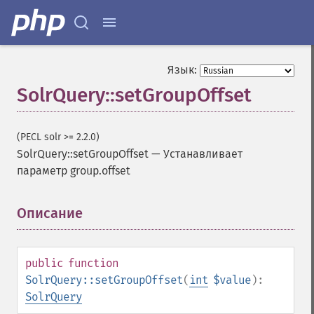
Язык:
SolrQuery::setGroupOffset
(PECL solr >= 2.2.0)
SolrQuery::setGroupOffset
—
Устанавливает
параметр group.offset
Описание
¶
public
function
SolrQuery::setGroupOffset
(
int
$value
):
SolrQuery