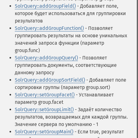
SolrQuery::addGroupField()
- Добавляет поле,
которое будет использоваться для группировки
SolrQuery
результатов
SolrQuery::addGroupFunction()
- Позволяет
addExpandFilterQuery
группировать результаты на основе уникальных
addExpandSortField
значений запроса функции (параметр
addFacetDateField
group.func)
addFacetDateOther
SolrQuery::addGroupQuery()
- Позволяет
addFacetField
группировать документы, соответствующие
addFacetQuery
данному запросу
addField
SolrQuery::addGroupSortField()
- Добавляет поле
addFilterQuery
сортировки группы (параметр group.sort)
addGroupField
SolrQuery::setGroupFacet()
- Устанавливает
addGroupFunction
параметр group.facet
addGroupQuery
SolrQuery::setGroupLimit()
- Задаёт количество
addGroupSortField
результатов, возвращаемых для каждой группы.
addHighlightField
Значение сервера по умолчанию - 1
addMltField
SolrQuery::setGroupMain()
- Если true, результат
addMltQueryField