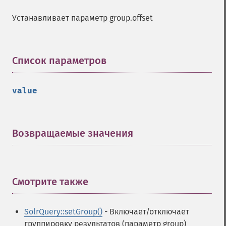
Устанавливает параметр group.offset
Список параметров
¶
value
Возвращаемые значения
¶
Смотрите также
¶
SolrQuery::setGroup()
- Включает/отключает
группировку результатов (параметр group)