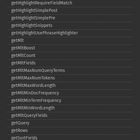
getHighlightRequireFieldMatch
getHighlightSimplePost
getHighlightSimplePre
getHighlightSnippets
getHighlightUsePhraseHighlighter
getMlt
getMltBoost
getMltCount
getMltFields
getMltMaxNumQueryTerms
getMltMaxNumTokens
getMltMaxWordLength
getMltMinDocFrequency
getMltMinTermFrequency
getMltMinWordLength
getMltQueryFields
getQuery
getRows
getSortFields