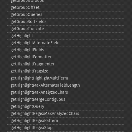
getGroupNGroups
getGroupOffset
getGroupQueries
getGroupSortFields
getGroupTruncate
getHighlight
getHighlightAlternateField
getHighlightFields
getHighlightFormatter
getHighlightFragmenter
getHighlightFragsize
getHighlightHighlightMultiTerm
getHighlightMaxAlternateFieldLength
getHighlightMaxAnalyzedChars
getHighlightMergeContiguous
getHighlightQuery
getHighlightRegexMaxAnalyzedChars
getHighlightRegexPattern
getHighlightRegexSlop