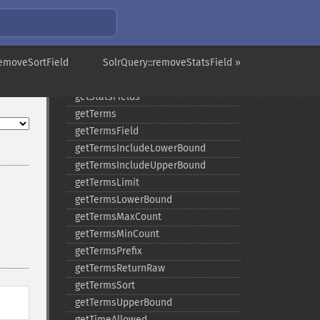
getRows
getSortFields
getStart
removeSortField
getStats
SolrQuery::removeStatsField »
getStatsFacets
getStatsFields
getTerms
getTermsField
getTermsIncludeLowerBound
getTermsIncludeUpperBound
getTermsLimit
getTermsLowerBound
getTermsMaxCount
getTermsMinCount
getTermsPrefix
getTermsReturnRaw
getTermsSort
getTermsUpperBound
getTimeAllowed