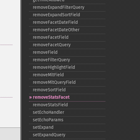
removeExpandFilterQuery
removeExpandSortField
removeFacetDateField
removeFacetDateOther
removeFacetField
removeFacetQuery
removeField
removeFilterQuery
removeHighlightField
removeMltField
removeMltQueryField
removeSortField
removeStatsFacet
removeStatsField
setEchoHandler
setEchoParams
setExpand
setExpandQuery