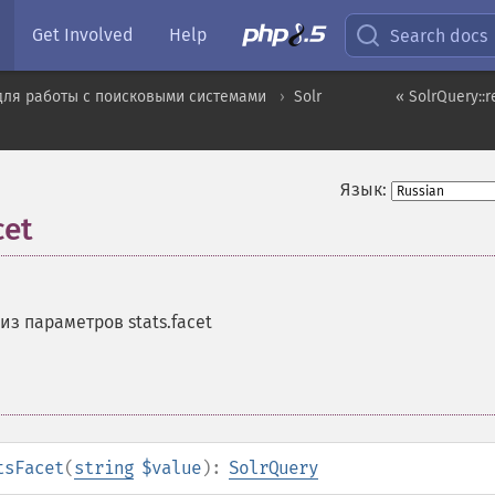
Get Involved
Help
Search docs
для работы с поисковыми системами
Solr
« SolrQuery::
Язык:
cet
из параметров stats.facet
tsFacet
(
string
$value
):
SolrQuery