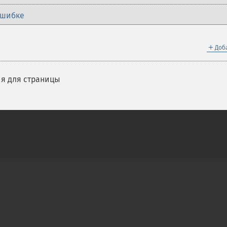
ошибке
＋
Доб
я для страницы