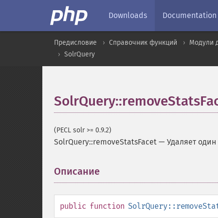
Downloads
Documentation
Предисловие
Справочник функций
Модули 
SolrQuery
SolrQuery::removeStatsFa
(PECL solr >= 0.9.2)
SolrQuery::removeStatsFacet
—
Удаляет один 
Описание
¶
public
function
SolrQuery::removeSta