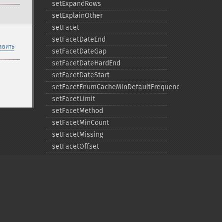
setExpandRows
setExplainOther
setFacet
setFacetDateEnd
авить
setFacetDateGap
setFacetDateHardEnd
setFacetDateStart
setFacetEnumCacheMinDefaultFrequency
setFacetLimit
setFacetMethod
setFacetMinCount
setFacetMissing
setFacetOffset
setFacetPrefix
setFacetSort
setGroup
setGroupCachePercent
setGroupFacet
setGroupFormat