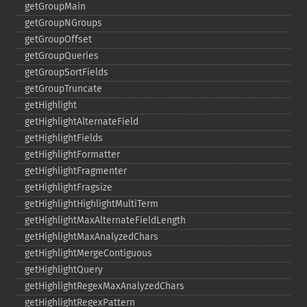
getGroupMain
getGroupNGroups
getGroupOffset
getGroupQueries
getGroupSortFields
getGroupTruncate
getHighlight
getHighlightAlternateField
getHighlightFields
getHighlightFormatter
getHighlightFragmenter
getHighlightFragsize
getHighlightHighlightMultiTerm
getHighlightMaxAlternateFieldLength
getHighlightMaxAnalyzedChars
getHighlightMergeContiguous
getHighlightQuery
getHighlightRegexMaxAnalyzedChars
getHighlightRegexPattern