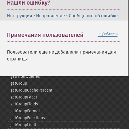
getFacetDateStart
Нашли ошибку?
getFacetFields
getFacetLimit
Инструкция
•
Исправление
•
Сообщение об ошибке
getFacetMethod
getFacetMinCount
＋
Примечания пользователей
Добавить
getFacetMissing
getFacetOffset
getFacetPrefix
Пользователи ещё не добавляли примечания для
getFacetQueries
страницы
getFacetSort
getFields
getFilterQueries
getGroup
getGroupCachePercent
getGroupFacet
getGroupFields
getGroupFormat
getGroupFunctions
getGroupLimit