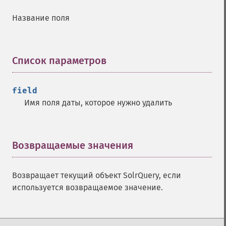
addMltQueryField
Название поля
addSortField
addStatsFacet
addStatsField
collapse
Список параметров
¶
_​_​construct
_​_​destruct
field
getExpand
Имя поля даты, которое нужно удалить
getExpandFilterQueries
getExpandQuery
getExpandRows
getExpandSortFields
Возвращаемые значения
¶
getFacet
getFacetDateEnd
Возвращает текущий объект SolrQuery, если
getFacetDateFields
используется возвращаемое значение.
getFacetDateGap
getFacetDateHardEnd
getFacetDateOther