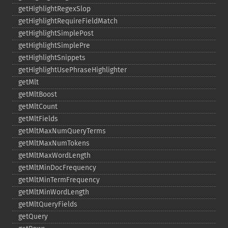
getHighlightRegexSlop
getHighlightRequireFieldMatch
getHighlightSimplePost
getHighlightSimplePre
getHighlightSnippets
getHighlightUsePhraseHighlighter
getMlt
getMltBoost
getMltCount
getMltFields
getMltMaxNumQueryTerms
getMltMaxNumTokens
getMltMaxWordLength
getMltMinDocFrequency
getMltMinTermFrequency
getMltMinWordLength
getMltQueryFields
getQuery