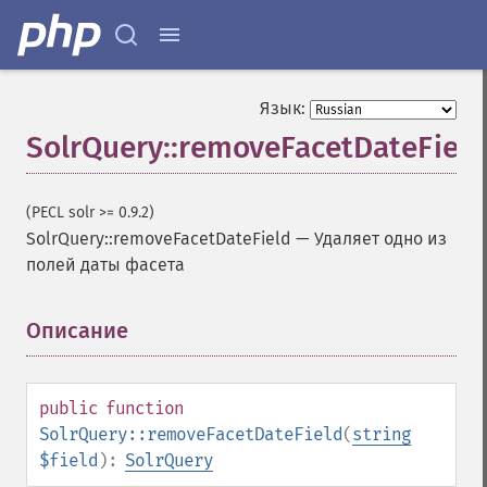
SolrQuery
Язык:
SolrQuery::removeFacetDateField
addExpandFilterQuery
addExpandSortField
addFacetDateField
(PECL solr >= 0.9.2)
addFacetDateOther
SolrQuery::removeFacetDateField
—
Удаляет одно из
addFacetField
полей даты фасета
addFacetQuery
addField
addFilterQuery
Описание
¶
addGroupField
addGroupFunction
addGroupQuery
public
function
addGroupSortField
SolrQuery::removeFacetDateField
(
string
addHighlightField
$field
):
SolrQuery
addMltField