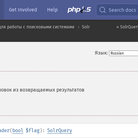
Get Involved
Help
Search docs
для работы с поисковыми системами
Solr
« SolrQuer
Язык:
ловок из возвращаемых результатов
ader
(
bool
$flag
):
SolrQuery