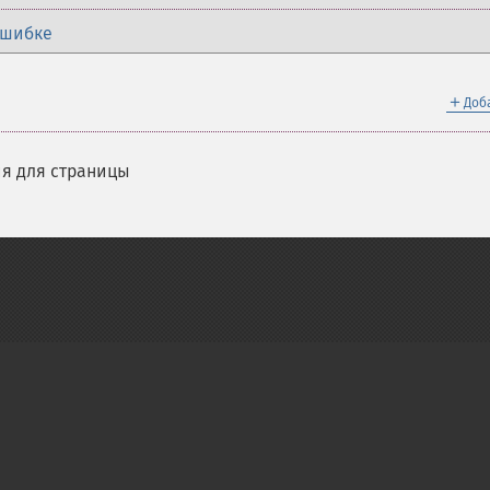
ошибке
＋
Доб
я для страницы