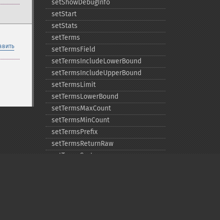
setShowDebugInfo
setStart
setStats
setTerms
авить
setTermsField
setTermsIncludeLowerBound
setTermsIncludeUpperBound
setTermsLimit
setTermsLowerBound
setTermsMaxCount
setTermsMinCount
setTermsPrefix
setTermsReturnRaw
setTermsSort
setTermsUpperBound
setTimeAllowed