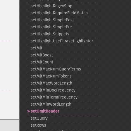
setHighlightRegexSlop
setHighlightRequireFieldMatch
setHighlightSimplePost
setHighlightSimplePre
setHighlightSnippets
setHighlightUsePhraseHighlighter
setMlt
setMltBoost
setMltCount
setMltMaxNumQueryTerms
setMltMaxNumTokens
setMltMaxWordLength
setMltMinDocFrequency
setMltMinTermFrequency
setMltMinWordLength
setOmitHeader
setQuery
setRows