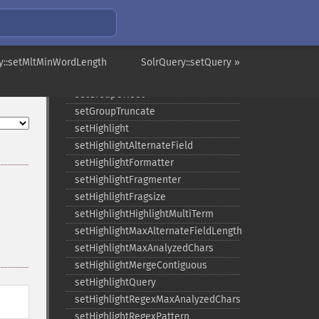
setGroupFacet
setGroupFormat
setGroupLimit
setGroupMain
y::setMltMinWordLength
SolrQuery::setQuery »
setGroupNGroups
setGroupOffset
setGroupTruncate
setHighlight
setHighlightAlternateField
setHighlightFormatter
setHighlightFragmenter
setHighlightFragsize
setHighlightHighlightMultiTerm
setHighlightMaxAlternateFieldLength
setHighlightMaxAnalyzedChars
setHighlightMergeContiguous
setHighlightQuery
setHighlightRegexMaxAnalyzedChars
setHighlightRegexPattern