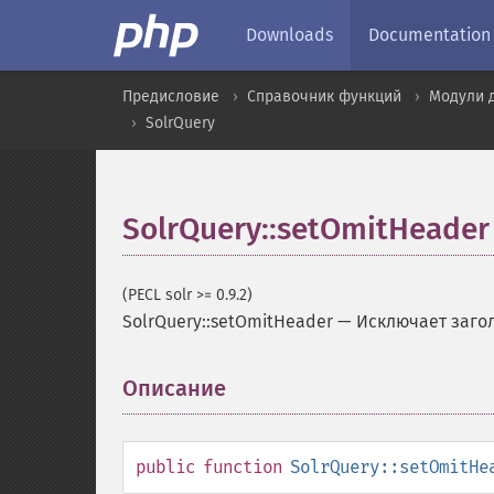
Downloads
Documentation
Предисловие
Справочник функций
Модули 
SolrQuery
SolrQuery::setOmitHeader
(PECL solr >= 0.9.2)
SolrQuery::setOmitHeader
—
Исключает заго
Описание
¶
public
function
SolrQuery::setOmitHe