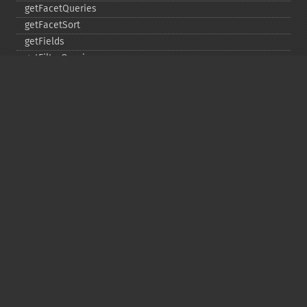
getFacetQueries
getFacetSort
getFields
getFilterQueries
getGroup
getGroupCachePercent
getGroupFacet
getGroupFields
getGroupFormat
getGroupFunctions
getGroupLimit
getGroupMain
getGroupNGroups
getGroupOffset
getGroupQueries
getGroupSortFields
getGroupTruncate
getHighlight
getHighlightAlternateField