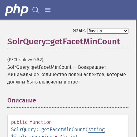
Язык:
SolrQuery::getFacetMinCount
(PECL solr >= 0.9.2)
SolrQuery::getFacetMinCount
—
Возвращает
минимальное количество полей аспектов, которые
должны быть включены в ответ
Описание
¶
public
function
SolrQuery::getFacetMinCount
(
string
$field_override
= ?
):
int