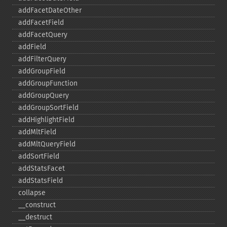
addFacetDateOther
addFacetField
addFacetQuery
addField
addFilterQuery
addGroupField
addGroupFunction
addGroupQuery
addGroupSortField
addHighlightField
addMltField
addMltQueryField
addSortField
addStatsFacet
addStatsField
collapse
_​_​construct
_​_​destruct