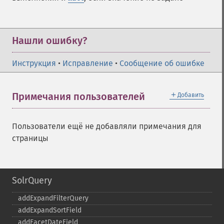
Нашли ошибку?
Инструкция
•
Исправление
•
Сообщение об ошибке
＋
Примечания пользователей
Добавить
Пользователи ещё не добавляли примечания для
страницы
SolrQuery
addExpandFilterQuery
addExpandSortField
addFacetDateField