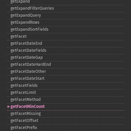
getExpand
getExpandFilterQueries
getExpandQuery
getExpandRows
getExpandSortFields
getFacet
getFacetDateEnd
getFacetDateFields
getFacetDateGap
getFacetDateHardEnd
getFacetDateOther
getFacetDateStart
getFacetFields
getFacetLimit
getFacetMethod
getFacetMinCount
getFacetMissing
getFacetOffset
getFacetPrefix