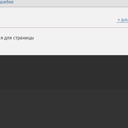
ошибке
＋
Доб
я для страницы