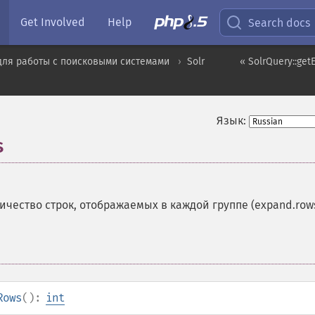
Get Involved
Help
Search docs
для работы с поисковыми системами
Solr
« SolrQuery::ge
Язык:
s
чество строк, отображаемых в каждой группе (expand.row
Rows
():
int