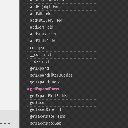
addHighlightField
addMltField
addMltQueryField
addSortField
addStatsFacet
addStatsField
collapse
_​_​construct
_​_​destruct
getExpand
getExpandFilterQueries
getExpandQuery
getExpandRows
getExpandSortFields
getFacet
getFacetDateEnd
getFacetDateFields
getFacetDateGap