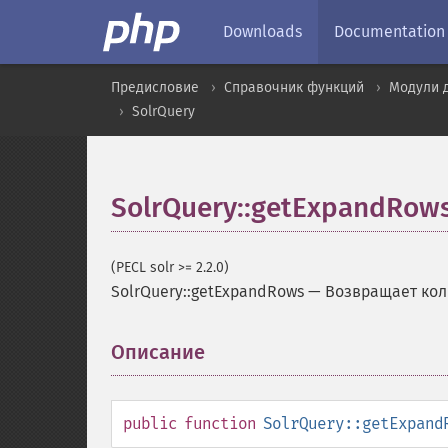
Downloads
Documentation
Предисловие
Справочник функций
Модули 
SolrQuery
SolrQuery::getExpandRow
(PECL solr >= 2.2.0)
SolrQuery::getExpandRows
—
Возвращает коли
Описание
¶
public
function
SolrQuery::getExpand