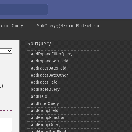
tExpandQuery
SolrQuery::getExpandSortFields »
SolrQuery
addExpandFilterQuery
addExpandSortField
addFacetDateField
addFacetDateOther
addFacetField
s)
addFacetQuery
addField
addFilterQuery
addGroupField
addGroupFunction
addGroupQuery
addGroupSortField