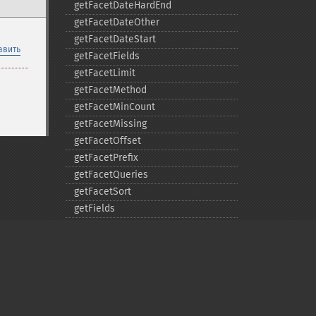
getFacetDateHardEnd
getFacetDateOther
getFacetDateStart
авить
getFacetFields
getFacetLimit
getFacetMethod
getFacetMinCount
getFacetMissing
getFacetOffset
getFacetPrefix
getFacetQueries
getFacetSort
getFields
getFilterQueries
getGroup
getGroupCachePercent
getGroupFacet
getGroupFields
getGroupFormat