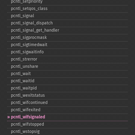
pcntl_​setpriority
pcntl_​setqos_​class
pcntl_​signal
pcntl_​signal_​dispatch
pcntl_​signal_​get_​handler
pcntl_​sigprocmask
pcntl_​sigtimedwait
pcntl_​sigwaitinfo
pcntl_​strerror
pcntl_​unshare
pcntl_​wait
pcntl_​waitid
pcntl_​waitpid
pcntl_​wexitstatus
pcntl_​wifcontinued
pcntl_​wifexited
pcntl_​wifsignaled
pcntl_​wifstopped
pcntl_​wstopsig