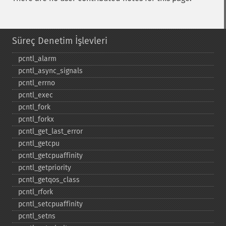
Süreç Denetim İşlevleri
pcntl_​alarm
pcntl_​async_​signals
pcntl_​errno
pcntl_​exec
pcntl_​fork
pcntl_​forkx
pcntl_​get_​last_​error
pcntl_​getcpu
pcntl_​getcpuaffinity
pcntl_​getpriority
pcntl_​getqos_​class
pcntl_​rfork
pcntl_​setcpuaffinity
pcntl_​setns