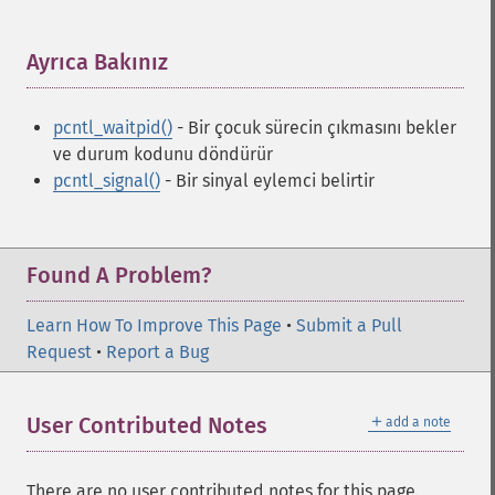
Ayrıca Bakınız
¶
pcntl_waitpid()
- Bir çocuk sürecin çıkmasını bekler
ve durum kodunu döndürür
pcntl_signal()
- Bir sinyal eylemci belirtir
Found A Problem?
Learn How To Improve This Page
•
Submit a Pull
Request
•
Report a Bug
＋
User Contributed Notes
add a note
There are no user contributed notes for this page.