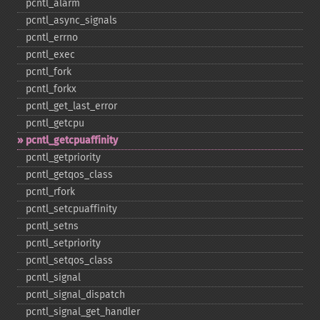
pcntl_​alarm
pcntl_​async_​signals
pcntl_​errno
pcntl_​exec
pcntl_​fork
pcntl_​forkx
pcntl_​get_​last_​error
pcntl_​getcpu
pcntl_​getcpuaffinity
pcntl_​getpriority
pcntl_​getqos_​class
pcntl_​rfork
pcntl_​setcpuaffinity
pcntl_​setns
pcntl_​setpriority
pcntl_​setqos_​class
pcntl_​signal
pcntl_​signal_​dispatch
pcntl_​signal_​get_​handler