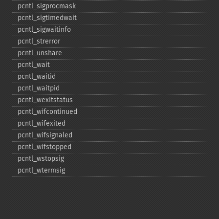
pcntl_​sigprocmask
pcntl_​sigtimedwait
pcntl_​sigwaitinfo
pcntl_​strerror
pcntl_​unshare
pcntl_​wait
pcntl_​waitid
pcntl_​waitpid
pcntl_​wexitstatus
pcntl_​wifcontinued
pcntl_​wifexited
pcntl_​wifsignaled
pcntl_​wifstopped
pcntl_​wstopsig
pcntl_​wtermsig