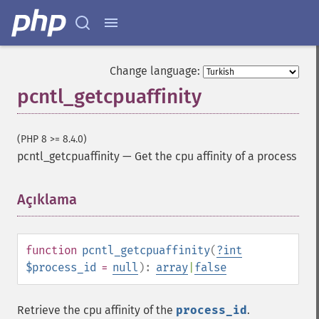
Change language:
pcntl_getcpuaffinity
(PHP 8 >= 8.4.0)
pcntl_getcpuaffinity
—
Get the cpu affinity of a process
Açıklama
¶
function
pcntl_getcpuaffinity
(
?
int
$process_id
=
null
):
array
|
false
Retrieve the cpu affinity of the
process_id
.