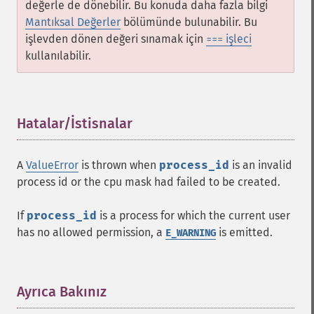
değerle de dönebilir. Bu konuda daha fazla bilgi
Mantıksal Değerler
bölümünde bulunabilir. Bu
işlevden dönen değeri sınamak için
işleci
===
kullanılabilir.
Hatalar/İstisnalar
¶
A
ValueError
is thrown when
process_id
is an invalid
process id or the cpu mask had failed to be created.
If
process_id
is a process for which the current user
has no allowed permission, a
is emitted.
E_WARNING
Ayrıca Bakınız
¶